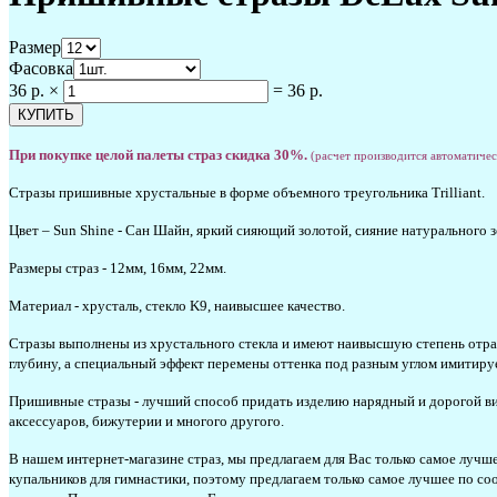
Размер
Фасовка
36 р.
×
=
36 р.
При покупке целой палеты страз скидка 30%.
(расчет производится автоматиче
Стразы пришивные хрустальные в форме объемного треугольника Trilliant.
Цвет –
Sun Shine - Сан Шайн, яркий сияющий золотой, сияние натурального з
Размеры страз - 12мм, 16мм, 22мм.
Материал - хрусталь, стекло K9, наивысшее качество.
Стразы выполнены из хрустального стекла и имеют наивысшую степень отраж
глубину, а специальный эффект перемены оттенка под разным углом имитиру
Пришивные стразы - лучший способ придать изделию нарядный и дорогой ви
аксессуаров, бижутерии и многого другого.
В нашем интернет-магазине страз, мы предлагаем для Вас только самое лучше
купальников для гимнастики, поэтому предлагаем только самое лучшее по со