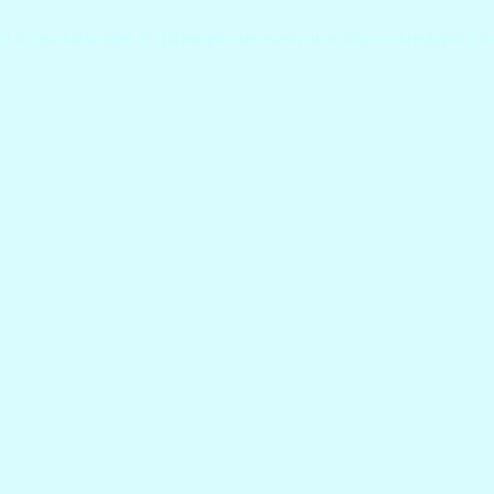
ant #стразыtriangles #стразыпришивныекупить #купитьнедорого 