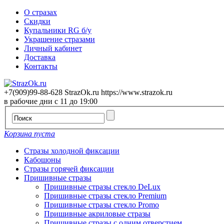
О стразах
Скидки
Купальники RG б/у
Украшение стразами
Личный кабинет
Доставка
Контакты
+7(909)99-88-628
StrazOk.ru
https://www.strazok.ru
в рабочие дни с 11 до 19:00
Корзина пуста
Стразы холодной фиксации
Кабошоны
Стразы горячей фиксации
Пришивные стразы
Пришивные стразы стекло DeLux
Пришивные стразы стекло Premium
Пришивные стразы стекло Promo
Пришивные акриловые стразы
Пришивные стразы с одним отверстием