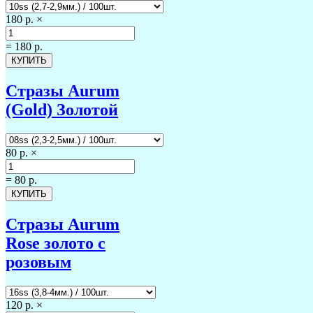
180 р.
×
=
180 р.
Стразы Aurum
(Gold) Золотой
80 р.
×
=
80 р.
Стразы Aurum
Rose золото с
розовым
120 р.
×