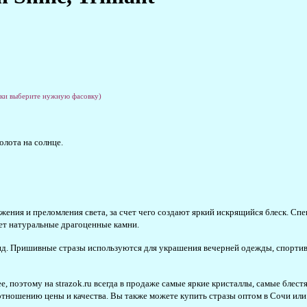
ски выберите нужную фасовку)
олота на солнце.
ения и преломления света, за счет чего создают яркий искрящийся блеск. Спе
ет натуральные драгоценные камни.
д. Пришивные стразы используются для украшения вечерней одежды, спортив
е, поэтому на strazok.ru всегда в продаже самые яркие кристаллы, самые бле
отношению цены и качества. Вы также можете купить стразы оптом в Сочи или