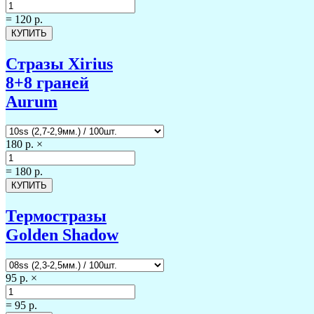
=
120 р.
Стразы Xirius
8+8 граней
Aurum
180 р.
×
=
180 р.
Термостразы
Golden Shadow
95 р.
×
=
95 р.