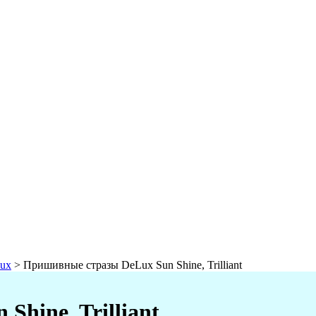
ux
>
Пришивные стразы DeLux Sun Shine, Trilliant
hine, Trilliant