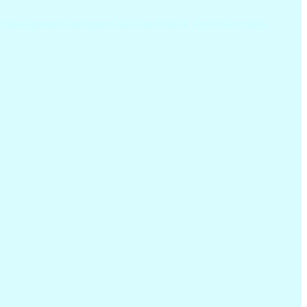
#стразыдешево #интернет-магазинStrazok #золотыестразы