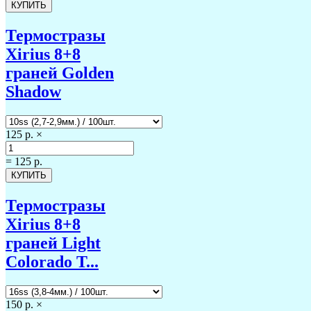
Термостразы
Xirius 8+8
граней Golden
Shadow
125 р.
×
=
125 р.
Термостразы
Xirius 8+8
граней Light
Colorado T...
150 р.
×