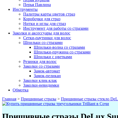
Перья Павлина
Инструменты
Палитры карты цветов страз
Коробочки для страз
Нитки и иглы для страз
Инструмент для работы со стразами
Заколки и аксессуары для волос
Сетки-паутинки для волос
Шпильки со стразами
Шпильки-волна со стразами
Шпильки-пружина со стразами
Шпильки с цветками
Резинки для волос
Заколки со стразами
Замок-автомат
Замок-пеликан
Заколки клик-клак
Заколки-невидимки
Обмотка
Главная
>
Пришивные стразы
>
Пришивные стразы стекло DeL
Пришивные стразы DeLux Sun S