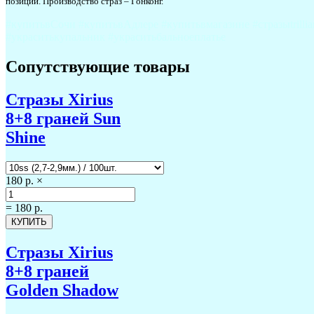
позиции. Производство страз – Гонконг.
#купитьвСочи #купитьвАдлере #купитьвмагазине #стразыtrilli
#украситькупальник #украситьбальноеплатье
Сопутствующие товары
Стразы Xirius
8+8 граней Sun
Shine
180 р.
×
=
180 р.
Стразы Xirius
8+8 граней
Golden Shadow