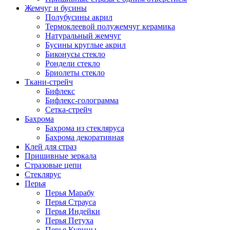
Жемчуг и бусины
Полубусины акрил
Термоклеевой полужемчуг керамика
Натуральный жемчуг
Бусины круглые акрил
Биконусы стекло
Рондели стекло
Бриолеты стекло
Ткани-стрейч
Бифлекс
Бифлекс-голограмма
Сетка-стрейч
Бахрома
Бахрома из стекляруса
Бахрома декоративная
Клей для страз
Пришивные зеркала
Cтразовые цепи
Стеклярус
Перья
Перья Марабу
Перья Страуса
Перья Индейки
Перья Петуха
Перья Курицы