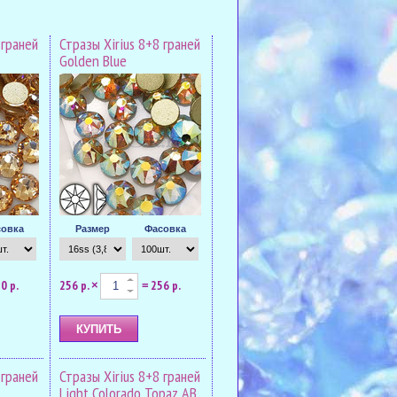
 граней
Стразы Xirius 8+8 граней
Golden Blue
овка
Размер
Фасовка
0 р.
256 р.
256 р.
×
=
 граней
Стразы Xirius 8+8 граней
Light Colorado Topaz AB