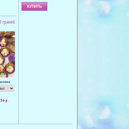
8 граней
асовка
256 р.