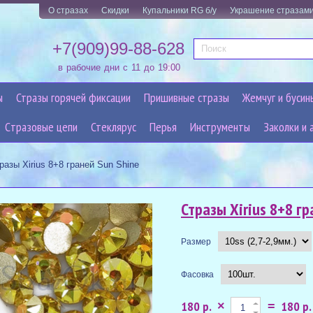
О стразах
Скидки
Купальники RG б/у
Украшение стразам
+7(909)99-88-628
в рабочие дни с 11 до 19:00
ы
Стразы горячей фиксации
Пришивные стразы
Жемчуг и бусин
Cтразовые цепи
Стеклярус
Перья
Инструменты
Заколки и 
разы Xirius 8+8 граней Sun Shine
Стразы Xirius 8+8 гр
Размер
Фасовка
180 р.
180 р.
×
=