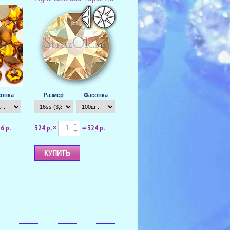
овка
Размер
Фасовка
6 р.
324 р.
324 р.
×
=