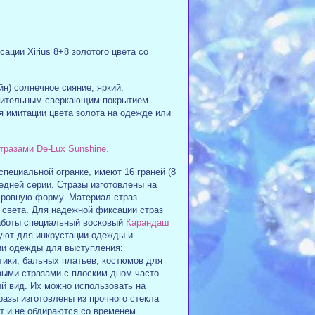
ации Xirius 8+8 золотого цвета со
йн) солнечное сияние, яркий,
нительным сверкающим покрытием.
 имитации цвета золота на одежде или
тразами De-Lux Sunshine.
пециальной огранке, имеют 16 граней (8
едней серии. Стразы изготовлены на
 ровную форму. Материал страз -
света. Для надежной фиксации страз
работы специальный восковый
Карандаш
уют для инкрустации одежды и
ии одежды для выступления:
тики, бальных платьев, костюмов для
выми стразами с плоским дном часто
й вид. Их можно использовать на
разы изготовлены из прочного стекла
т и не обдираются со временем.