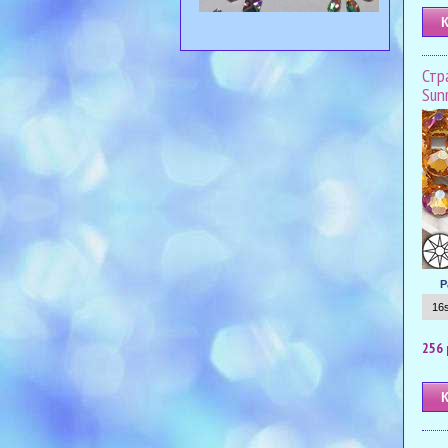
Стра
Sunr
Р
256 