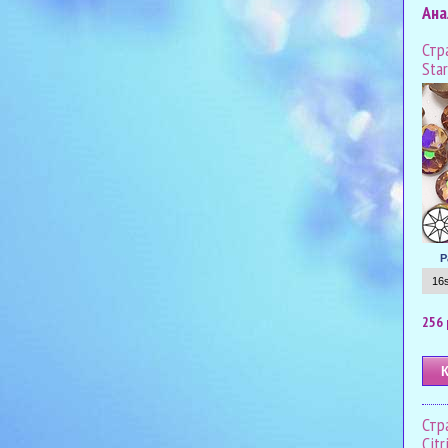
Ана
Стра
Star
Р
256 
Стра
Citr