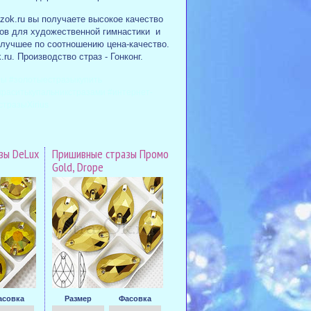
azok.ru вы получаете высокое качество
ов для художественной гимнастики и
лучшее по соотношению цена-качество.
ru. Производство страз - Гонконг.
зы #золотыестразыкупить
раситькупальникстразами #интернет-
стразыXirius
зы DeLux
Пришивные стразы Промо
Gold, Drope
асовка
Размер
Фасовка