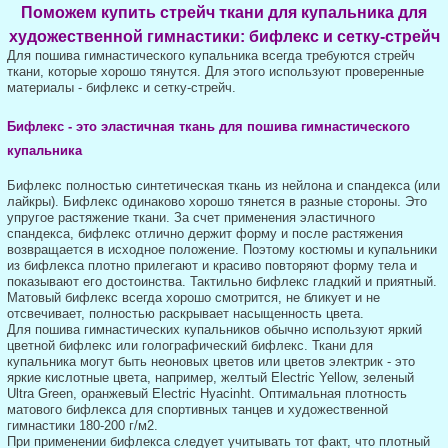
Поможем купить стрейч ткани для купальника для
художественной гимнастики:
бифлекс и сетку-стрейч
Для пошива гимнастического купальника всегда требуются стрейч
ткани, которые хорошо тянутся. Для этого используют проверенные
материалы - бифлекс и сетку-стрейч.
Бифлекс - это эластичная ткань для пошива гимнастического
купальника
Бифлекс полностью синтетическая ткань из нейлона и спандекса (или
лайкры). Бифлекс одинаково хорошо тянется в разные стороны. Это
упругое растяжение ткани. За счет применения эластичного
спандекса, бифлекс отлично держит форму и после растяжения
возвращается в исходное положение. Поэтому костюмы и купальники
из бифлекса плотно прилегают и красиво повторяют форму тела и
показывают его достоинства. Тактильно бифлекс гладкий и приятный.
Матовый бифлекс всегда хорошо смотрится, не бликует и не
отсвечивает, полностью раскрывает насыщенность цвета.
Для пошива гимнастических купальников обычно используют яркий
цветной бифлекс или голографический бифлекс. Ткани для
купальника могут быть неоновых цветов или цветов электрик - это
яркие кислотные цвета, например, желтый Electric Yellow, зеленый
Ultra Green, оранжевый Electric Hyacinht. Оптимальная плотность
матового бифлекса для спортивных танцев и художественной
гимнастики 180-200 г/м2.
При применении бифлекса следует учитывать тот факт, что плотный