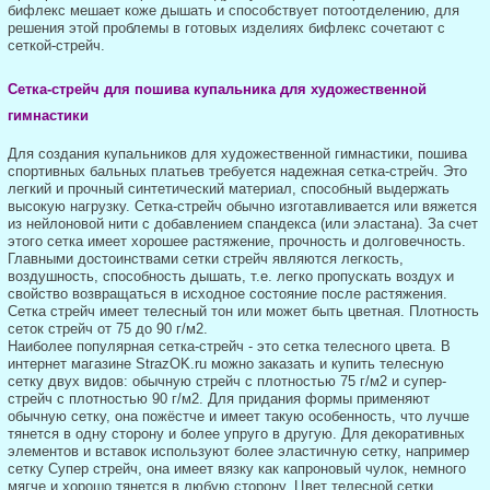
бифлекс мешает коже дышать и способствует потоотделению, для
решения этой проблемы в готовых изделиях бифлекс сочетают с
сеткой-стрейч.
Сетка-стрейч для пошива купальника для художественной
гимнастики
Для создания купальников для художественной гимнастики, пошива
спортивных бальных платьев требуется надежная сетка-стрейч. Это
легкий и прочный синтетический материал, способный выдержать
высокую нагрузку. Сетка-стрейч обычно изготавливается или вяжется
из нейлоновой нити с добавлением спандекса (или эластана). За счет
этого сетка имеет хорошее растяжение, прочность и долговечность.
Главными достоинствами сетки стрейч являются легкость,
воздушность, способность дышать, т.е. легко пропускать воздух и
свойство возвращаться в исходное состояние после растяжения.
Сетка стрейч имеет телесный тон или может быть цветная. Плотность
сеток стрейч от 75 до 90 г/м2.
Наиболее популярная сетка-стрейч - это сетка телесного цвета. В
интернет магазине StrazOK.ru можно заказать и купить телесную
сетку двух видов: обычную стрейч с плотностью 75 г/м2 и супер-
стрейч с плотностью 90 г/м2. Для придания формы применяют
обычную сетку, она пожёстче и имеет такую особенность, что лучше
тянется в одну сторону и более упруго в другую. Для декоративных
элементов и вставок используют более эластичную сетку, например
сетку Супер стрейч, она имеет вязку как капроновый чулок, немного
мягче и хорошо тянется в любую сторону. Цвет телесной сетки