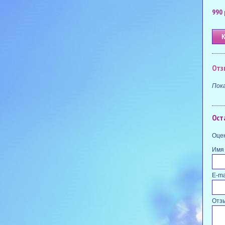
990 
Отз
Пок
Ост
Оцен
Имя
E-ma
Отз