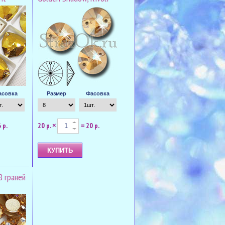
асовка
Размер
Фасовка
 р.
20 р.
20 р.
×
=
8 граней