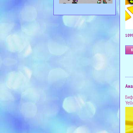
1099
Ана
Биф
Yell