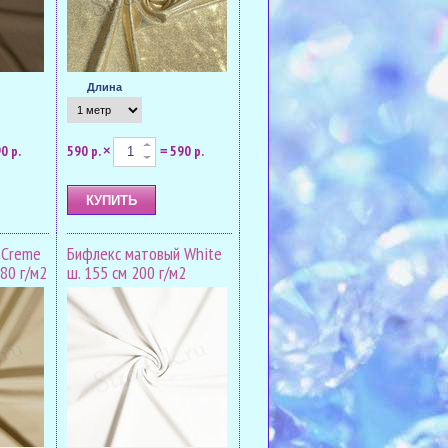
Длина
0 р.
590 р.
590 р.
×
=
 Creme
Бифлекс матовый White
180 г/м2
ш. 155 см 200 г/м2