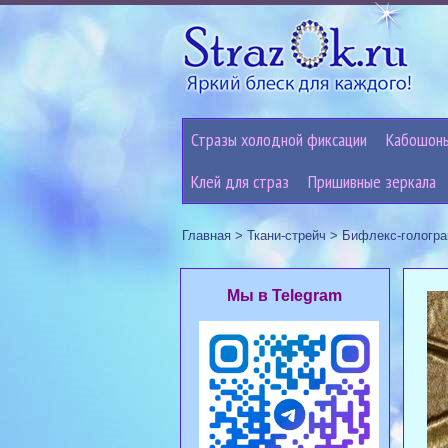
Стразы холодной фиксации
Кабошон
Клей для страз
Пришивные зеркала
Главная
>
Ткани-стрейч
>
Бифлекс-гологр
Мы в Telegram