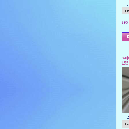
590 
Биф
155