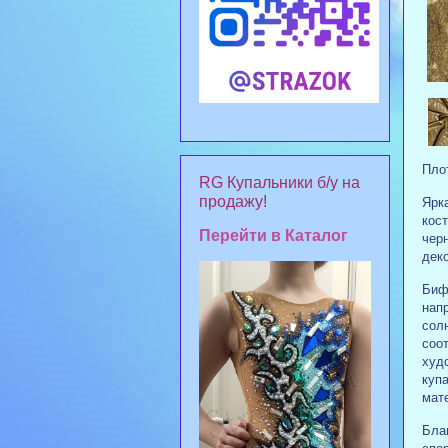
Плот
RG Купальники б/у на
продажу!
Ярк
кос
Перейти в Каталог
чер
дек
Биф
нап
сол
соо
худо
купа
мат
Бла