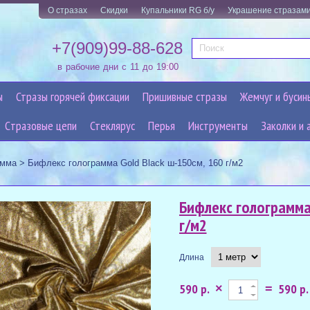
О стразах
Скидки
Купальники RG б/у
Украшение стразам
+7(909)99-88-628
в рабочие дни с 11 до 19:00
ы
Стразы горячей фиксации
Пришивные стразы
Жемчуг и бусин
Cтразовые цепи
Стеклярус
Перья
Инструменты
Заколки и 
амма
>
Бифлекс голограмма Gold Black ш-150см, 160 г/м2
Бифлекс голограмма 
г/м2
Длина
590 р.
590 р.
×
=