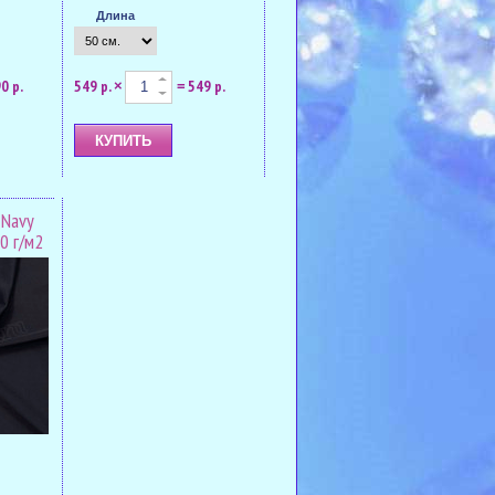
Длина
0 р.
549 р.
549 р.
×
=
 Navy
0 г/м2