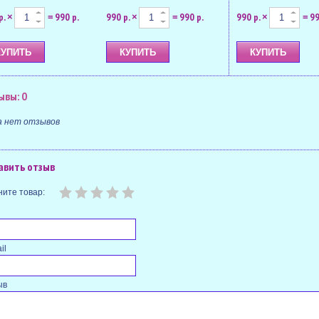
р.
990 р.
990 р.
990 р.
990 р.
99
×
=
×
=
×
=
ывы: 0
а нет отзывов
авить отзыв
ите товар:
il
ыв