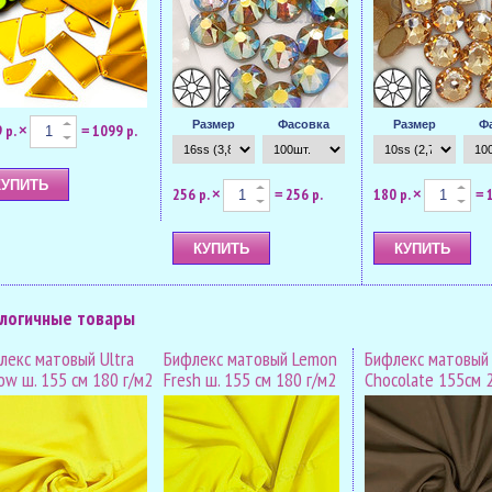
Размер
Фасовка
Размер
Ф
 р.
1099 р.
×
=
256 р.
256 р.
180 р.
×
=
×
=
логичные товары
лекс матовый Ultra
Бифлекс матовый Lemon
Бифлекс матовый 
ow ш. 155 см 180 г/м2
Fresh ш. 155 см 180 г/м2
Chocolate 155см 