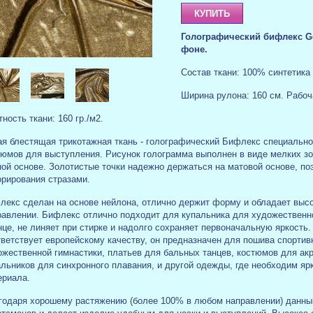
Голографический бифлекс Go
фоне.
Состав ткани: 100% синтетика 
Ширина рулона: 160 см. Рабоча
ность ткани: 160 гр./м2.
ая блестящая трикотажная ткань - голографический Бифлекс специально
тюмов для выступления. Рисунок голограмма выполнен в виде мелких зо
ной основе. Золотистые точки надежно держаться на матовой основе, п
орирования стразами.
лекс сделан на основе нейлона, отлично держит форму и обладает выс
равлении. Бифлекс отлично подходит для купальника для художественно
нце, не линяет при стирке и надолго сохраняет первоначальную яркость
тветствует европейскому качеству, он предназначен для пошива спорти
жественной гимнастики, платьев для бальных танцев, костюмов для акр
льников для синхронного плавания, и другой одежды, где необходим ярк
ериала.
годаря хорошему растяжению (более 100% в любом направлении) данны