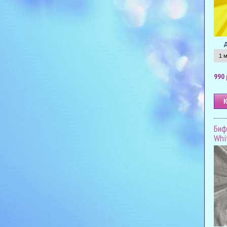
990 
Биф
Whit