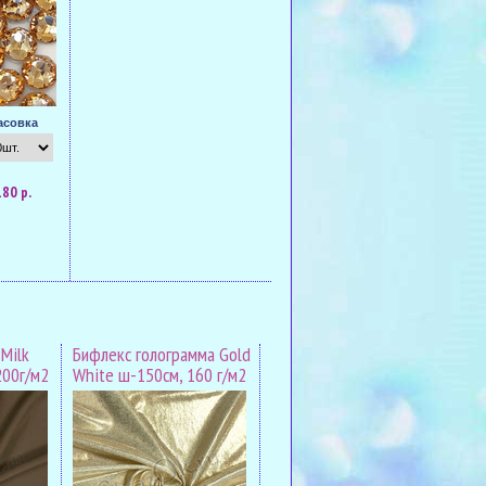
асовка
180 р.
Milk
Бифлекс голограмма Gold
200г/м2
White ш-150см, 160 г/м2