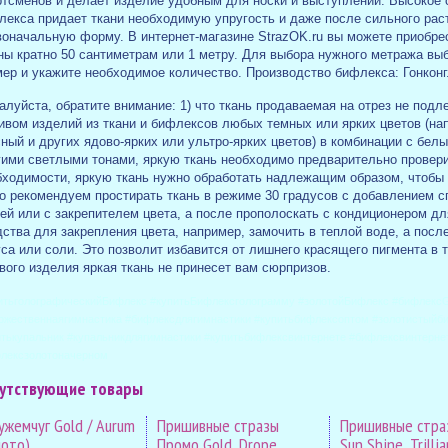
ртсменов и делает изделие удобным для носки и выступлений. Высокое 
лекса придает ткани необходимую упругость и даже после сильного рас
воначальную форму. В интернет-магазине StrazOK.ru вы можете приобре
ны кратно 50 сантиметрам или 1 метру. Для выбора нужного метража вы
мер и укажите необходимое количество. Производство бифлекса: Гонкон
луйста, обратите внимание: 1) что ткань продаваемая на отрез не подл
ивом изделий из ткани и бифлексов любых темных или ярких цветов (нап
ный и других ядово-ярких или ультро-ярких цветов) в комбинации с бел
гими светлыми тонами, яркую ткань необходимо предварительно провери
бходимости, яркую ткань нужно обработать надлежащим образом, чтобы
го рекомендуем простирать ткань в режиме 30 градусов с добавлением с
ней или с закрепителем цвета, а после прополоскать с кондиционером д
ства для закрепления цвета, например, замочить в теплой воде, а посл
са или соли. Это позволит избавится от лишнего красящего пигмента в 
вого изделия яркая ткань не принесет вам сюрпризов.
итьголографическийБифлекс #купитьБифлексголограмму #золотойБифлекс #бифлексG
ожественнаягимнастика #бифлексдлягимнастики #купитьбифлексоптом #золотистыйб
тькупальник #купальникдлягимнастики #купитьбифлексвинтернете #бифлексвинтерне
лексзолотоначерном
утствующие товары
ужемчуг Gold / Aurum
Пришивные стразы
Пришивные стра
лото)
Промо Gold, Drope
Sun Shine, Trillia