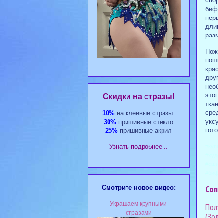
спо
биф
пер
дли
раз
Пожа
пош
крас
дру
нео
это
Cкидки на стразы!
тка
сред
10%
на клеевые стразы
уксу
30%
пришивные стекло
гото
25%
пришивные акрил
Узнать подробнее...
#куп
#худ
#сши
#биф
Соп
Смотрите новое видео:
Украшаем крупными
Пол
стразами
(Зо