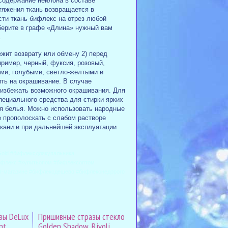
содержание нейлона в составе
тяжения ткань возвращается в
сти ткань бифлекс на отрез любой
берите в графе «Длина» нужный вам
г.
ежит возврату или обмену 2) перед
ример, черный, фуксия, розовый,
ыми, голубыми, светло-желтыми и
ть на окрашивание. В случае
 избежать возможного окрашивания. Для
пециального средства для стирки ярких
ля белья. Можно использовать народные
е прополоскать с слабом растворе
ткани и при дальнейшей эксплуатации
old #бифлексдлякупальника
ифлекс #купитьопом #бифлексоптом
т-магазине #бифлексдешево #бифлекснедорого
зы DeLux
Пришивные стразы стекло
nt
Golden Shadow, Rivoli