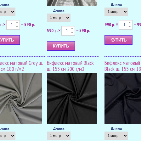
Длина
Длина
Длина
р.
590 р.
990 р.
99
×
=
×
=
590 р.
590 р.
×
=
лекс матовый Grey ш.
Бифлекс матовый Black
Бифлекс матовый
 см 180 г/м2
ш. 155 см 200 г/м2
Black ш. 155 см 18
Длина
Длина
Длина