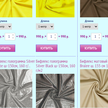
Длина
Длина
Длина
р.
990 р.
990 р.
990 р.
990 р.
99
×
=
×
=
×
=
лекс голограмма Silver
Бифлекс голограмма
Бифлекс матовый
e ш-150см, 160 г/...
Silver Black ш-150см, 160
Brulee ш. 155 см 
г/м2