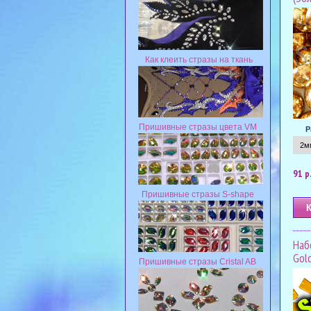
Как клеить стразы на ткань
Пришивные стразы цвета VM
Р
91 р
Пришивные стразы S-shape
Наб
Gol
Пришивные стразы Cristal AB