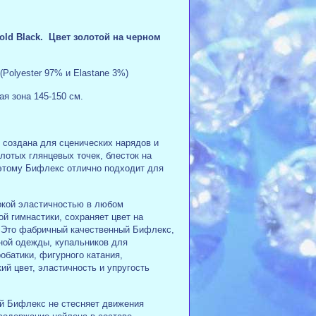
ld Black. Цвет золотой на черном
(Polyester 97% и Elastane 3%)
я зона 145-150 см.
 создана для сценических нарядов и
лотых глянцевых точек, блесток на
оэтому Бифлекс отлично подходит для
окой эластичностью в любом
й гимнастики, сохраняет цвет на
. Это фабричный качественный Бифлекс,
вной одежды, купальников для
обатики, фигурного катания,
ий цвет, эластичность и упругость
й Бифлекс не стесняет движения