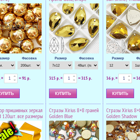
азмер
Фасовка
Размер
Фасовка
Размер
Ф
.
91 р.
315 р.
315 р.
36 р.
36
×
=
×
=
×
=
ор пришивных зеркал
Стразы Xirius 8+8 граней
Стразы Xirius 8+
d 120шт. все размеры
Golden Blue
Golden Shadow