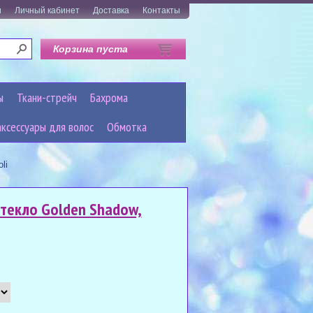
и
Личный кабинет
Доставка
Контакты
Корзина пуста
ы
Ткани-стрейч
Бахрома
аксессуары для волос
Обмотка
li
текло Golden Shadow,