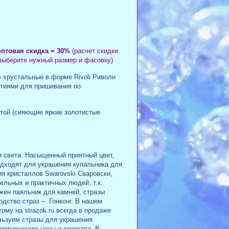
оптовая скидка = 30%
(расчет скидки
выберите нужный размер и фасовку
)
 хрустальные в форме Rivoli Риволи
стиями для пришивания по
той (сияющие яркие золотистые
 света. Насыщенный приятный цвет,
одходят для украшения купальника для
я кристаллов Swarovski Сваровски,
ельных и практичных людей, т.к.
жен паяльник для камней, стразы
дство страз – Гонконг. В нашем
ому на strazok.ru всегда в продаже
льзуем стразы для украшения
соотношению цены и качества
.
В