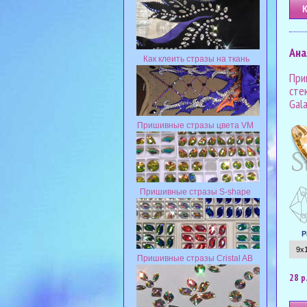
Ана
Как клеить стразы на ткань
При
сте
Gala
Пришивные стразы цвета VM
Пришивные стразы S-shape
Р
Пришивные стразы Cristal AB
28 р