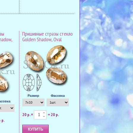
зы
Пришивные стразы стекло
hadow,
Golden Shadow, Oval
Размер
Фасовка
асовка
20 р.
20 р.
×
=
 р.