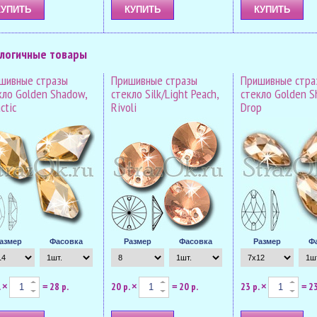
логичные товары
шивные стразы
Пришивные стразы
Пришивные стра
кло Golden Shadow,
стекло Silk/Light Peach,
стекло Golden S
ctic
Rivoli
Drop
азмер
Фасовка
Размер
Фасовка
Размер
Ф
.
28 р.
20 р.
20 р.
23 р.
23
×
=
×
=
×
=