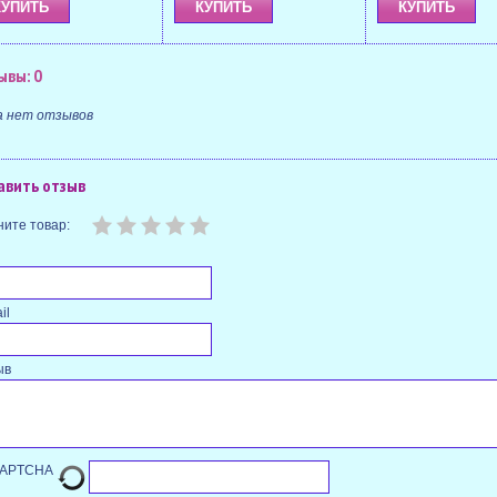
ывы: 0
а нет отзывов
авить отзыв
ите товар:
il
ыв