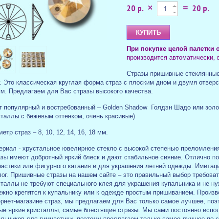
20 р.
20 р.
×
=
При покупке целой палетки 
производится автоматически,
Стразы пришивные стеклянные
г. Это классическая круглая форма страз с плоским дном и двумя отвер
ям. Предлагаем для Вас стразы высокого качества.
т популярный и востребованный – Golden Shadow Голдэн Шадо или золо
сталлы с бежевым оттенком, очень красивые)
етр страз – 8, 10, 12, 14, 16, 18 мм.
ериал - хрустальное ювелирное стекло с высокой степенью преломления
азы имеют добротный яркий блеск и дают стабильное сияние. Отлично п
настики или фигурного катания и для украшения летней одежды. Имитаци
ог. Пришивные стразы на нашем сайте – это правильный выбор требоват
сталлы не требуют специального клея для украшения купальника и не ну
ежно крепятся к купальнику или к одежде простым пришиванием. Произво
рнет-магазине страз, мы предлагаем для Вас только самое лучшее, поэт
ые яркие кристаллы, самые блестящие стразы. Мы сами постоянно испо
альников для гимнастики, поэтому предлагаем только самое лучшее по 