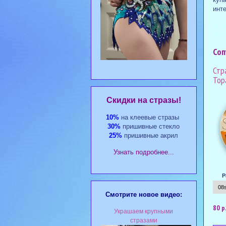
инте
#стр
#Го
Соп
Стр
Top
Cкидки на стразы!
10%
на клеевые стразы
30%
пришивные стекло
25%
пришивные акрил
Узнать подробнее...
Р
Смотрите новое видео:
80 р
Украшаем крупными
стразами