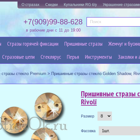
О стразах
Скидки
Купальники RG б/у
Украшение стразам
+7(909)99-88-628
в рабочие дни с 11 до 19:00
ы
Стразы горячей фиксации
Пришивные стразы
Жемчуг и бусин
Cтразовые цепи
Стеклярус
Перья
Инструменты
Заколки и 
 стразы стекло Premium
>
Пришивные стразы стекло Golden Shadow, Rivo
Пришивные стразы с
Rivoli
Размер
Фасовка