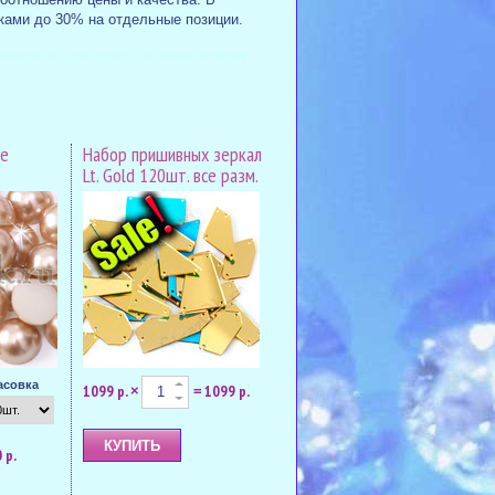
дками до 30% на отдельные позиции.
#Риволи #Круг #золотой #GoldenShadow
ge
Набор пришивных зеркал
Lt. Gold 120шт. все разм.
асовка
1099 р.
1099 р.
×
=
 р.