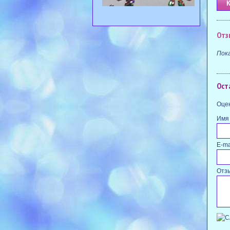
Отз
Пок
Ост
Оцен
Имя
E-ma
Отз