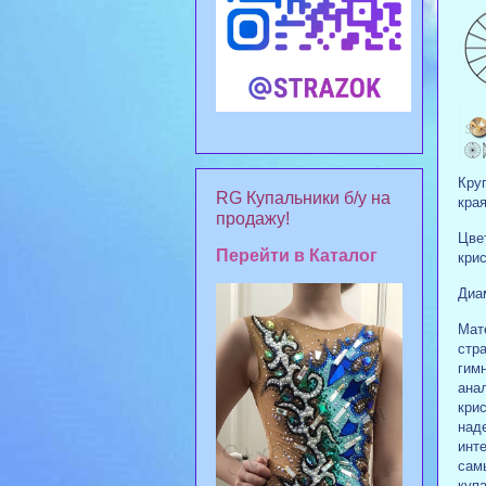
Кру
RG Купальники б/у на
кра
продажу!
Цве
Перейти в Каталог
кри
Диам
Мат
стр
гим
анал
кри
над
инте
сам
куп