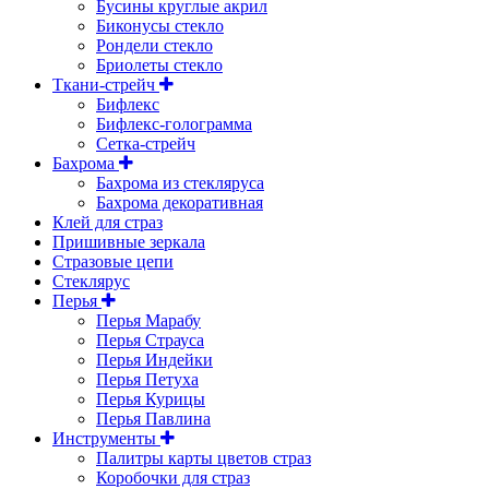
Бусины круглые акрил
Биконусы стекло
Рондели стекло
Бриолеты стекло
Ткани-стрейч
Бифлекс
Бифлекс-голограмма
Сетка-стрейч
Бахрома
Бахрома из стекляруса
Бахрома декоративная
Клей для страз
Пришивные зеркала
Cтразовые цепи
Стеклярус
Перья
Перья Марабу
Перья Страуса
Перья Индейки
Перья Петуха
Перья Курицы
Перья Павлина
Инструменты
Палитры карты цветов страз
Коробочки для страз