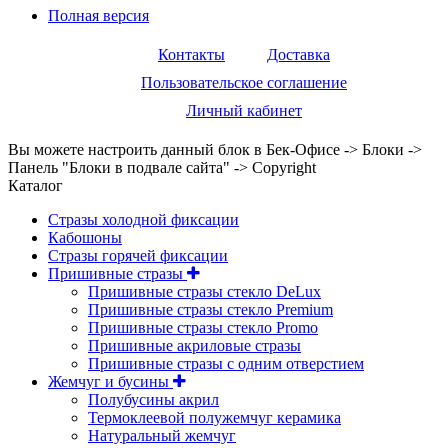
Полная версия
Контакты
Доставка
Пользовательское соглашение
Личный кабинет
Вы можете настроить данный блок в Бек-Офисе -> Блоки ->
Панель "Блоки в подвале сайта" -> Copyright
Каталог
Стразы холодной фиксации
Кабошоны
Стразы горячей фиксации
Пришивные стразы
Пришивные стразы стекло DeLux
Пришивные стразы стекло Premium
Пришивные стразы стекло Promo
Пришивные акриловые стразы
Пришивные стразы с одним отверстием
Жемчуг и бусины
Полубусины акрил
Термоклеевой полужемчуг керамика
Натуральный жемчуг