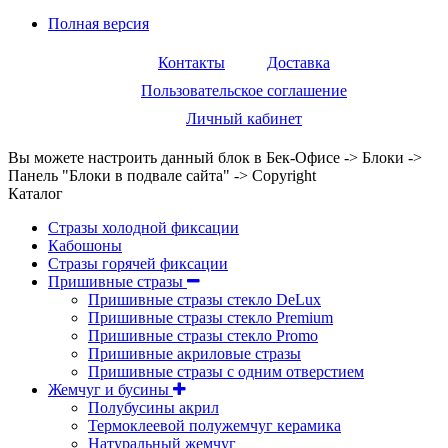
Полная версия
Контакты
Доставка
Пользовательское соглашение
Личный кабинет
Вы можете настроить данный блок в Бек-Офисе -> Блоки ->
Панель "Блоки в подвале сайта" -> Copyright
Каталог
Стразы холодной фиксации
Кабошоны
Стразы горячей фиксации
Пришивные стразы
Пришивные стразы стекло DeLux
Пришивные стразы стекло Premium
Пришивные стразы стекло Promo
Пришивные акриловые стразы
Пришивные стразы с одним отверстием
Жемчуг и бусины
Полубусины акрил
Термоклеевой полужемчуг керамика
Натуральный жемчуг