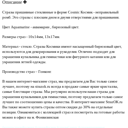
Описание
Стразы пришивные стеклянные в форме Cosmic Космик - неправильный
ромб. Это стразы с плоским дном и двумя отверстиями для пришивания.
Цвет Aquamarine - аквамарин , бирюзовый цвет.
Размеры страз - 10х14мм, 13х17мм.
Материал - стекло. Стразы Космики имеют насыщенный бирюзовый цвет,
используются для декорирования и рукоделия. Отлично подходят для
украшения купальника для гимнастики или фигурного катания или для
украшения летней одежды.
Производство страз – Гонконг.
В нашем интернет-магазине страз, мы предлагаем для Вас только самое
лучшее, поэтому на strazok.ru всегда в продаже самые яркие кристаллы,
самые блестящие стразы. Мы регулярно используем наши стразы для
украшения купальников для гимнастики, поэтому предлагаем только самое
лучшее по соотношению цены и качества
.
В интернет-магазине StrazOK.ru
Вы также можете купить стразы оптом скидки до 30% на отдельные
позиции.
Ознакомиться с коллекцией страз и посмотреть на готовые работы
можно в офисе на м. Фонвизинская
#купитьстразыКосмики #стразыКосмик #стразыCosmic #стразыпришивные