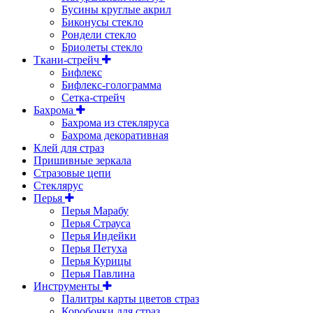
Бусины круглые акрил
Биконусы стекло
Рондели стекло
Бриолеты стекло
Ткани-стрейч
Бифлекс
Бифлекс-голограмма
Сетка-стрейч
Бахрома
Бахрома из стекляруса
Бахрома декоративная
Клей для страз
Пришивные зеркала
Cтразовые цепи
Стеклярус
Перья
Перья Марабу
Перья Страуса
Перья Индейки
Перья Петуха
Перья Курицы
Перья Павлина
Инструменты
Палитры карты цветов страз
Коробочки для страз