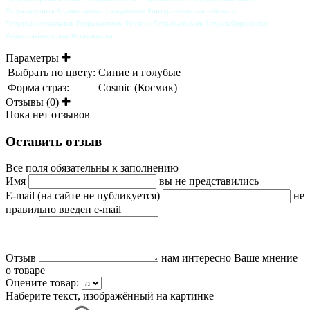
#стразыкупить #пришивныестразыдешево #интернет-магазинStrazok
#стразыхрустальные #стразыоптом #cosmic #стразыкосмик #стразыбирюзовые
#aquamarineстразы #стразыaqua
Параметры
Выбрать по цвету:
Синие и голубые
Форма страз:
Cosmic (Космик)
Отзывы (0)
Пока нет отзывов
Оставить отзыв
Все поля обязательны к заполнению
Имя
вы не представились
E-mail (на сайте не публикуется)
не
правильно введен e-mail
Отзыв
нам интересно Ваше мнение
о товаре
Оцените товар:
Наберите текст, изображённый на картинке