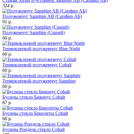
Стразы Xirius 8+8 граней Sapphire AB (Сапфир АБ)
324 р.
Полужемчуг Sapphire AB (Сапфир АБ)
91 р.
Полужемчуг Sapphire (Синий)
60 р.
Термоклеевой полужемчуг Blue Night
60 р.
Термоклеевой полужемчуг Cobalt
60 р.
Термоклеевой полужемчуг Sapphire
60 р.
Бусины стекло Биконус Cobalt
87 р.
Бусины стекло Бриолеты Cobalt
60 р.
Бусины Рондель стекло Cobalt