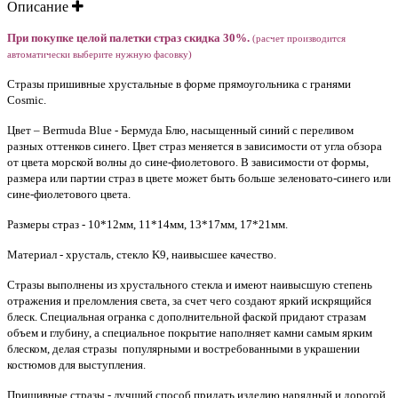
Описание
При покупке целой палетки страз скидка 30%.
(расчет производится
автоматически выберите нужную фасовку)
Стразы пришивные хрустальные в форме прямоугольника с гранями
Cosmic.
Цвет – Bermuda Blue - Бермуда Блю, насыщенный синий с переливом
разных оттенков синего. Цвет страз меняется в зависимости от угла обзора
от цвета морской волны до сине-фиолетового. В зависимости от формы,
размера или партии страз в цвете может быть больше зеленовато-синего или
сине-фиолетового цвета.
Размеры страз - 10*12мм, 11*14мм, 13*17мм, 17*21мм.
Материал - хрусталь, стекло K9, наивысшее качество.
Стразы выполнены из хрустального стекла и имеют наивысшую степень
отражения и преломления света, за счет чего создают яркий искрящийся
блеск. Специальная огранка с дополнительной фаской придают стразам
объем и глубину, а специальное покрытие наполняет камни самым ярким
блеском, делая стразы популярными и востребованными в украшении
костюмов для выступления.
Пришивные стразы - лучший способ придать изделию нарядный и дорогой