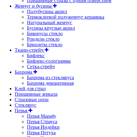
Пришивные стразы с одним отверстием
Жемчуг и бусины
Полубусины акрил
Термоклеевой полужемчуг керамика
Натуральный жемчуг
Бусины круглые акрил
Биконусы стекло
Рондели стекло
Бриолеты стекло
Ткани-стрейч
Бифлекс
Бифлекс-голограмма
Сетка-стрейч
Бахрома
Бахрома из стекляруса
Бахрома декоративная
Клей для страз
Пришивные зеркала
Cтразовые цепи
Стеклярус
Перья
Перья Марабу
Перья Страуса
Перья Индейки
Перья Петуха