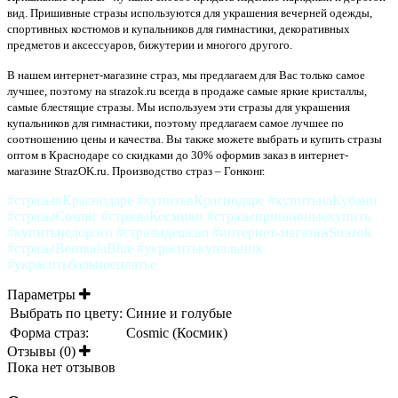
вид. Пришивные стразы используются для украшения вечерней одежды,
спортивных костюмов и купальников для гимнастики, декоративных
предметов и аксессуаров, бижутерии и многого другого.
В нашем интернет-магазине страз, мы предлагаем для Вас только самое
лучшее, поэтому на strazok.ru всегда в продаже самые яркие кристаллы,
самые блестящие стразы. Мы используем эти стразы для украшения
купальников для гимнастики, поэтому предлагаем самое лучшее по
соотношению цены и качества. Вы также можете выбрать и купить стразы
оптом в Краснодаре со скидками до 30% оформив заказ в интернет-
магазине StrazOK.ru. Производство страз – Гонконг.
#стразывКраснодаре #купитьвКраснодаре #купитьнаКубани
#стразыCosmic #стразыКосмики #стразыпришивныекупить
#купитьнедорого #стразыдешево #интернет-магазинStrazok
#стразыBermudaBlue #украситькупальник
#украситьбальноеплатье
Параметры
Выбрать по цвету:
Синие и голубые
Форма страз:
Cosmic (Космик)
Отзывы (0)
Пока нет отзывов