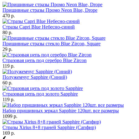
Пришивные стразы Промо Neon Blue, Drope
470 р.
Стразы Capri Blue Небесно-синий
80 р.
Пришивные стразы стекло Blue Zircon, Square
29 р.
Стразовая цепь под серебро Blue Zircon
119 р.
Полужемчуг Sapphire (Синий)
60 р.
Стразовая цепь под золото Sapphire
119 р.
Набор пришивных зеркал Sapphire 120шт. все размеры
1099 р.
Стразы Xirius 8+8 граней Sapphire (Сапфир)
169 р.