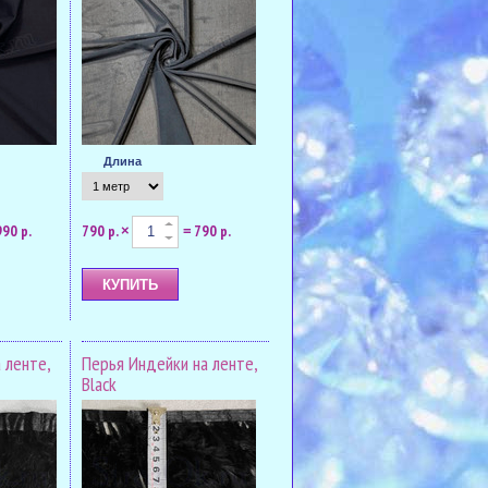
Длина
990 р.
790 р.
790 р.
×
=
 ленте,
Перья Индейки на ленте,
Black