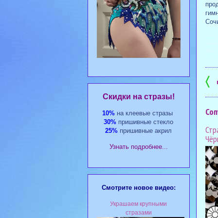
про
гим
Сочи
#куп
#стр
#стр
〈
Cкидки на стразы!
Соп
10%
на клеевые стразы
30%
пришивные стекло
Стр
25%
пришивные акрил
Чёр
Узнать подробнее...
Смотрите новое видео:
Украшаем крупными
стразами