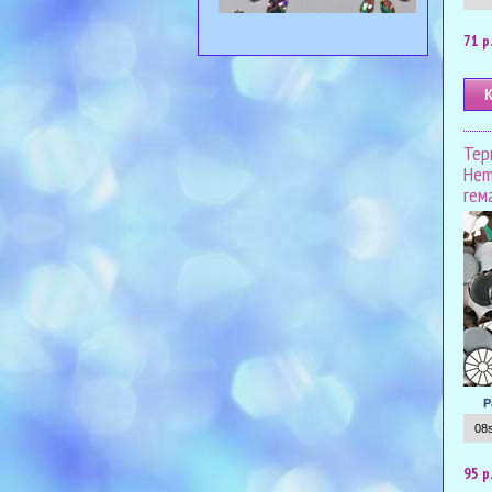
71 р
Тер
Hem
гем
Р
95 р