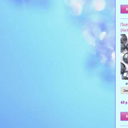
Пол
(Ан
Р
60 р