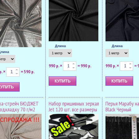
Длина
Длина
Длина
990 р.
990 р.
990 р.
×
=
×
=
р.
590 р.
×
=
ка-стрейч БЮДЖЕТ
Набор пришивных зеркал
Перья Марабу на
подкладку 70 г/м2
Jet 120 шт. все размеры
Black Черный