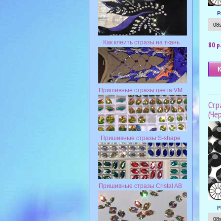
Р
Как клеить стразы на ткань
80 р
Пришивные стразы цвета VM
Стр
(Че
Пришивные стразы S-shape
Пришивные стразы Cristal AB
Р