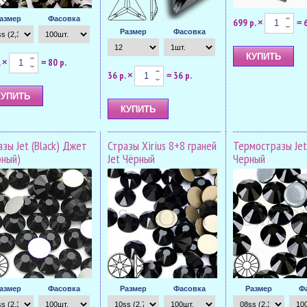
азмер
Фасовка
699 р.
×
=
Размер
Фасовка
.
80 р.
×
=
36 р.
36 р.
×
=
азы Jet (Black) Джет
Стразы Xirius 8+8 граней
Термостразы Jet 
рный)
Jet Чёрный
Черный
азмер
Фасовка
Размер
Фасовка
Размер
Ф