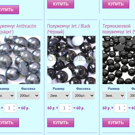
ужемчуг Anthracite
Полужемчуг Jet / Black
Термоклеевой
трацит)
(Чёрный)
полужемчуг Jet 
азмер
Фасовка
Размер
Фасовка
Размер
Ф
.
60 р.
60 р.
60 р.
60 р.
60
×
=
×
=
×
=