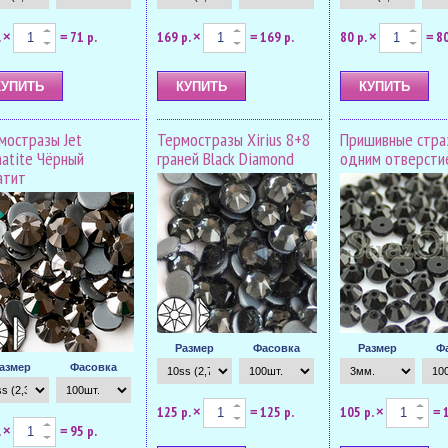
.
71 р.
169 р.
169 р.
80 р.
80
×
=
×
=
×
=
мостразы Jet
Термостразы Xirius 8+8
Пришивные страз
atite Чёрный
граней Black Diamond
одним отверсти
атит
Размер
Фасовка
Размер
Ф
азмер
Фасовка
125 р.
125 р.
105 р.
×
=
×
=
.
95 р.
×
=