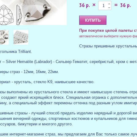
36 р.
36 р.
×
=
При покупке целой палеты с
автоматически выберите нужную фа
Стразы пришивные хрустальн
гольника Trilliant.
 – Silver Hematite (Labrador) - Сильвер Гематит, серебристый, хром с 
меры страз - 12мм, 16мм, 22мм.
ериал - хрусталь, стекло K9, наивысшее качество.
азы выполнены из хрустального стекла и имеют наивысшую степень отра
о создают яркий искрящийся блеск. Специальная огранка с дополнитель
бину, а специальный эффект перемены оттенка под разным углом имитир
шивные стразы - лучший способ придать изделию нарядный и дорогой в
ашения вечерней одежды, спортивных костюмов и купальников для гимна
ссуаров, бижутерии и многого другого.
шем интернет-магазине страз, мы предлагаем для Вас только самое лучш