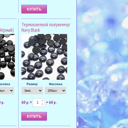
Термоклеевой полужемчуг
(Чёрный)
Navy Black
асовка
Размер
Фасовка
 р.
60 р.
60 р.
×
=