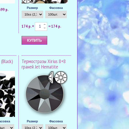
Размер
Фасовка
699 р.
174 р.
174 р.
×
=
(Black)
Термостразы Xirius 8+8
граней Jet Hematite
асовка
Размер
Фасовка