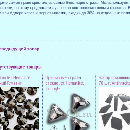
даже самые яркие кристаллы, самые блестящие стразы. Мы используем 
настики, поэтому предлагаем лучшее по соотношению цены и качества. В
 или Адлере через интернет-магазин, скидки до 30% на отдельные позиц
итьвСочи #купитьвАдлере #купитьстразывСочи #вСочикупитьстразы #купить
азыtrilliant #стразыsilver #стразыпришивныекупить #купитьнедорого #страз
азыметаллик #украситькупальник #украситьбальноеплатье
предыдущий товар
утствующие товары
азы Jet Hematite
Пришивные стразы
Набор пришивны
ный Гематит
стекло Jet Hematite,
70 шт. Anthracit
Triangle