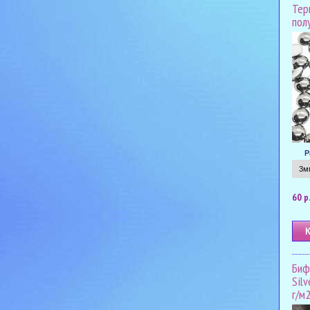
Тер
пол
Р
60 р
Биф
Silv
г/м