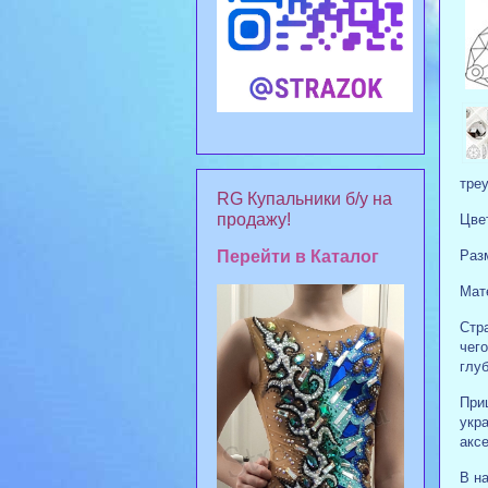
треу
RG Купальники б/у на
продажу!
Цвет
Раз
Перейти в Каталог
Мат
Стр
чег
глу
При
укр
аксе
В на