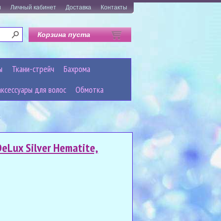
и
Личный кабинет
Доставка
Контакты
Корзина пуста
ы
Ткани-стрейч
Бахрома
аксессуары для волос
Обмотка
t
Lux Silver Hematite,