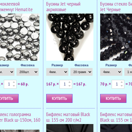
моклеевой
Бусины Jet черный
Бусины стекло Б
ужемчуг Hematite
акриловые
Jet Черные
азмер
Фасовка
Размер
Фасовка
Размер
Ф
.
60 р.
167 р.
167 р.
70 р.
70
×
=
×
=
×
=
лекс голограмма
Бифлекс матовый Black
Бифлекс матовы
er Black ш-150см, 160
ш. 155 см 200 г/м2
Black ш. 155 см 
2