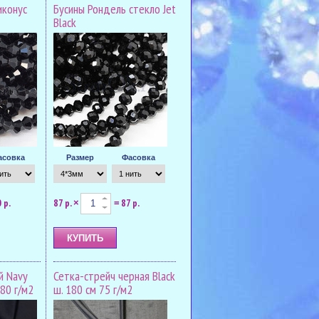
иконус
Бусины Рондель стекло Jet
Black
асовка
Размер
Фасовка
 р.
87 р.
87 р.
×
=
й Navy
Сетка-стрейч черная Black
180 г/м2
ш. 180 см 75 г/м2