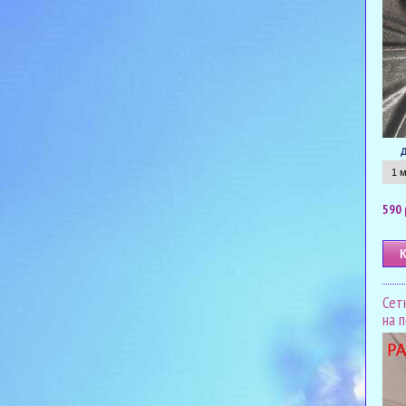
590 
Сет
на 