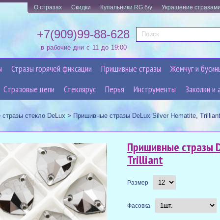
О стразах
Скидки
Купальники RG б/у
Украшение стразам
+7(909)99-88-628
в рабочие дни с 11 до 19:00
ы
Стразы горячей фиксации
Пришивные стразы
Жемчуг и бусин
Cтразовые цепи
Стеклярус
Перья
Инструменты
Заколки и 
 стразы стекло DeLux
>
Пришивные стразы DeLux Silver Hematite, Trillian
Пришивные стразы De
Trilliant
Размер
Фасовка