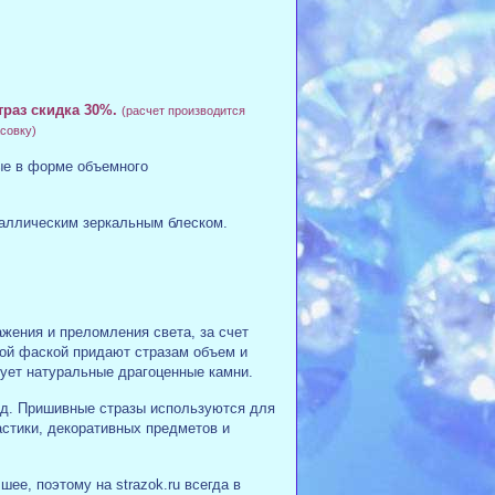
траз скидка 30%.
(расчет производится
совку)
ые в форме объемного
металлическим зеркальным блеском.
жения и преломления света, за счет
ной фаской придают стразам объем и
ует натуральные драгоценные камни.
ид. Пришивные стразы используются для
стики, декоративных предметов и
ее, поэтому на strazok.ru всегда в