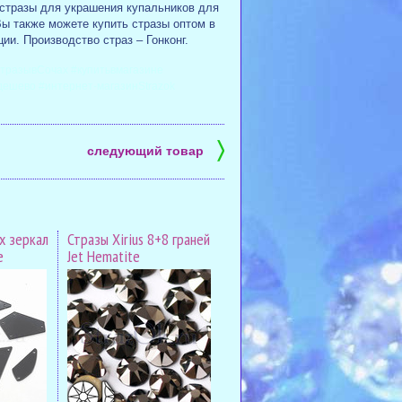
стразы для украшения купальников для
ы также можете купить стразы оптом в
ии. Производство страз – Гонконг.
стразывСочах #купитьвмагазине
ыдешево #интернет-магазинStrazok
〉
следующий товар
х зеркал
Стразы Xirius 8+8 граней
e
Jet Hematite