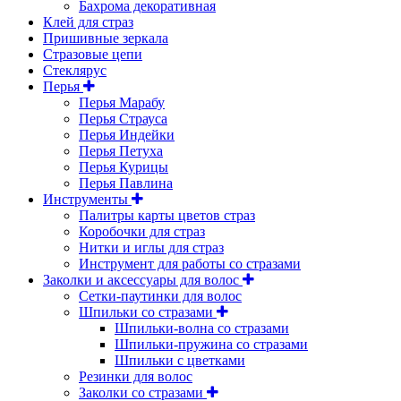
Бахрома декоративная
Клей для страз
Пришивные зеркала
Cтразовые цепи
Стеклярус
Перья
Перья Марабу
Перья Страуса
Перья Индейки
Перья Петуха
Перья Курицы
Перья Павлина
Инструменты
Палитры карты цветов страз
Коробочки для страз
Нитки и иглы для страз
Инструмент для работы со стразами
Заколки и аксессуары для волос
Сетки-паутинки для волос
Шпильки со стразами
Шпильки-волна со стразами
Шпильки-пружина со стразами
Шпильки с цветками
Резинки для волос
Заколки со стразами