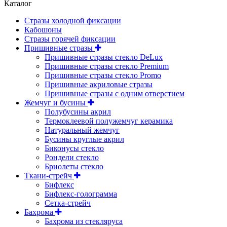
Каталог
Стразы холодной фиксации
Кабошоны
Стразы горячей фиксации
Пришивные стразы
Пришивные стразы стекло DeLux
Пришивные стразы стекло Premium
Пришивные стразы стекло Promo
Пришивные акриловые стразы
Пришивные стразы с одним отверстием
Жемчуг и бусины
Полубусины акрил
Термоклеевой полужемчуг керамика
Натуральный жемчуг
Бусины круглые акрил
Биконусы стекло
Рондели стекло
Бриолеты стекло
Ткани-стрейч
Бифлекс
Бифлекс-голограмма
Сетка-стрейч
Бахрома
Бахрома из стекляруса