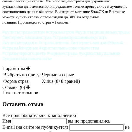
самые блестящие стразы. Мы используем стразы для украшения
купальников для гимнастики и предлагаем только проверенное и лучшее по
соотношению цены и качества. В интернет-магазине StrazOK.ru Вы также
можете купить стразы оптом скидки до 30% на отдельные
позиции. Производство страз – Гонконг.
#купитьстразыоптом #стразыоптом #купитьпришивныестразы
#интернет-магазинстраз #стразыпришивныекупить
#купитьнедорого #стразыдешево #интернет-магазинStrazok
#стразыJetчерные #кристаллывысокогокачества
#стразычерногоцвета #черныестразы #украситькупальник
#украситьбальноеплатье
Параметры
Выбрать по цвету:
Черные и серые
Форма страз:
Xirius (8+8 граней)
Отзывы (0)
Пока нет отзывов
Оставить отзыв
Все поля обязательны к заполнению
Имя
вы не представились
E-mail (на сайте не публикуется)
не