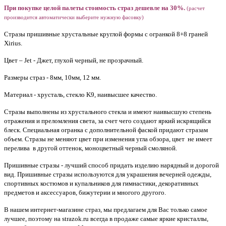
При покупке целой палеты стоимость страз дешевле на 30%.
(расчет
производится автоматически выберите нужную фасовку)
Стразы пришивные хрустальные круглой формы с огранкой 8+8 граней
Xirius.
Цвет – Jet - Джет, глухой черный, не прозрачный.
Размеры страз - 8мм, 10мм, 12 мм.
Материал - хрусталь, стекло K9, наивысшее качество.
Стразы выполнены из хрустального стекла и имеют наивысшую степень
отражения и преломления света, за счет чего создают яркий искрящийся
блеск. Специальная огранка с дополнительной фаской придают стразам
объем. Стразы не меняют цвет при изменения угла обзора, цвет не имеет
перелива в другой оттенок, моноцветный черный смоляной.
Пришивные стразы - лучший способ придать изделию нарядный и дорогой
вид. Пришивные стразы используются для украшения вечерней одежды,
спортивных костюмов и купальников для гимнастики, декоративных
предметов и аксессуаров, бижутерии и многого другого.
В нашем интернет-магазине страз, мы предлагаем для Вас только самое
лучшее, поэтому на strazok.ru всегда в продаже самые яркие кристаллы,