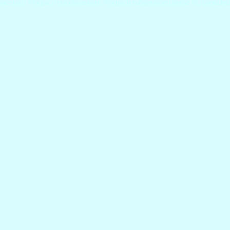
астики #украситькупальник #украситьбальноеплатье #стразыJet