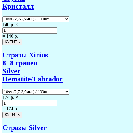
Кристалл
140 р.
×
=
140 р.
Стразы Xirius
8+8 граней
Silver
Hematite/Labrador
174 р.
×
=
174 р.
Стразы Silver