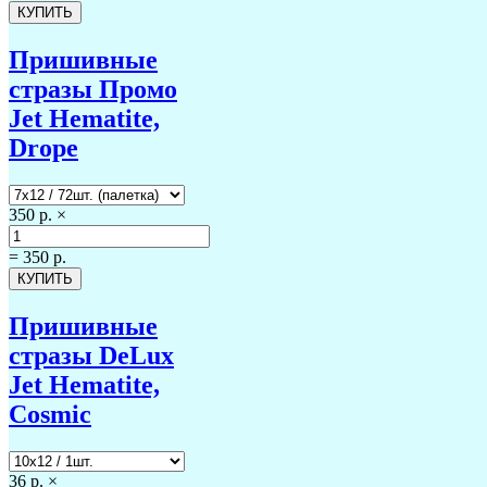
Пришивные
стразы Промо
Jet Hematite,
Drope
350 р.
×
=
350 р.
Пришивные
стразы DeLux
Jet Hematite,
Cosmic
36 р.
×