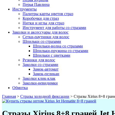
Перья Павлина
Инструменты
Палитры карты цветов страз
Коробочки для страз
Нитки и иглы для страз
Инструмент для работы со стразами
Заколки и аксессуары для волос
Сетки-паутинки для волос
Шпильки со стразами
Шпильки-волна со стразами
Шпильки-пружина со стразами
Шпильки с цветками
Резинки для волос
Заколки со стразами
Замок-автомат
Замок-пеликан
Заколки клик-клак
Заколки-невидимки
Обмотка
Главная
>
Стразы холодной фиксации
>
Стразы Xirius 8+8 гране
Стразы Xirius 8+8 граней Jet 