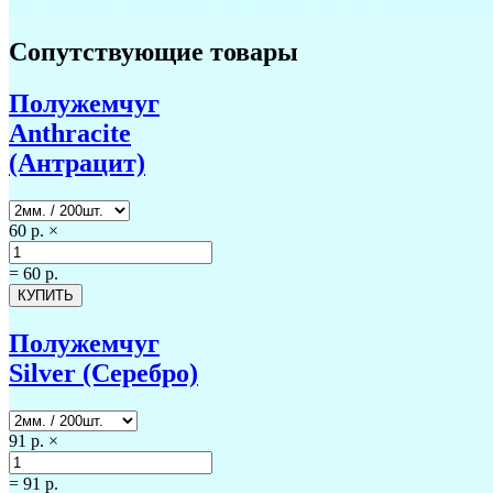
магазинstrazok #художественнаягимнастика #купальникдлягимн
Сопутствующие товары
Полужемчуг
Anthracite
(Антрацит)
60 р.
×
=
60 р.
Полужемчуг
Silver (Серебро)
91 р.
×
=
91 р.