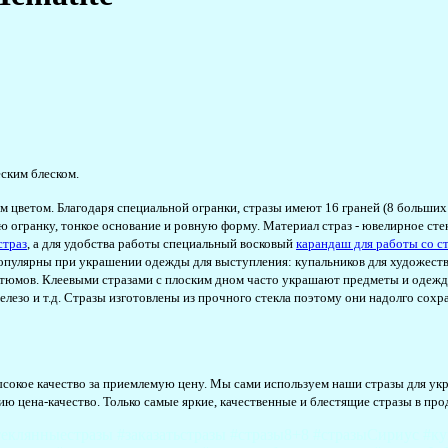
еским блеском.
 цветом. Благодаря специальной огранки, стразы имеют 16 граней (8 больших 
 огранку, тонкое основание и ровную форму. Материал страз - ювелирное ст
страз
, а для удобства работы специальный восковый
карандаш для работы со с
опулярны при украшении одежды для выступления: купальников для художестве
костюмов. Клеевыми стразами с плоским дном часто украшают предметы и одеж
железо и т.д. Стразы изготовлены из прочного стекла поэтому они надолго сох
 высокое качество за приемлемую цену. Мы сами используем наши стразы для 
 цена-качество. Только самые яркие, качественные и блестящие стразы в прод
еклянныестразы #заказатьстразы #стразы8+8 #стразыСириус #ку