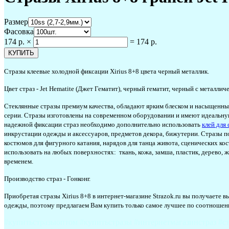
Размер
Фасовка
174 р.
×
=
174 р.
Стразы клеевые холодной фиксации Xirius 8+8 цвета черный металлик.
Цвет страз - Jet Hematite (Джет Гематит), черный гематит, черный с металлич
Стеклянные стразы премиум качества, обладают ярким блеском и насыщенным
серии. Стразы изготовлены на современном оборудовании и имеют идеальную
надежной фиксации страз необходимо дополнительно использовать
клей для 
инкрустации одежды и аксессуаров, предметов декора, бижутерии. Стразы п
костюмов для фигурного катания, нарядов для танца живота, сценических 
использовать на любых поверхностях: ткань, кожа, замша, пластик, дерево, 
временем.
Производство страз - Гонконг.
Приобретая стразы Xirius 8+8 в интернет-магазине Strazok.ru вы получаете
одежды, поэтому предлагаем Вам купить только самое лучшее по соотношению
#купитьстразыоптом #купитьстразы #интернетмагазинстраз #ст