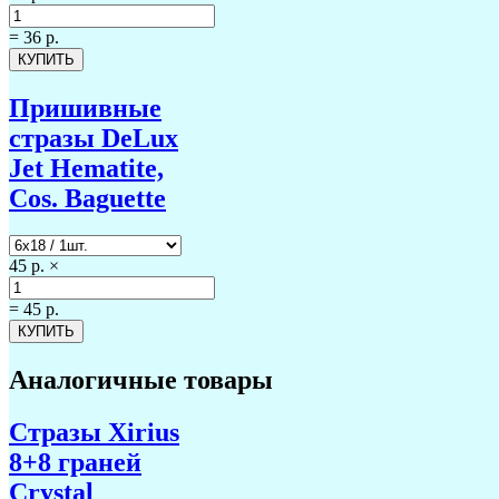
=
36 р.
Пришивные
стразы DeLux
Jet Hematite,
Cos. Baguette
45 р.
×
=
45 р.
Аналогичные товары
Стразы Xirius
8+8 граней
Crystal