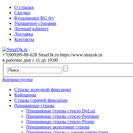
О стразах
Скидки
Купальники RG б/у
Украшение стразами
Личный кабинет
Доставка
Контакты
+7(909)99-88-628
StrazOk.ru
https://www.strazok.ru
в рабочие дни с 11 до 19:00
Корзина пуста
Стразы холодной фиксации
Кабошоны
Стразы горячей фиксации
Пришивные стразы
Пришивные стразы стекло DeLux
Пришивные стразы стекло Premium
Пришивные стразы стекло Promo
Пришивные акриловые стразы
Пришивные стразы с одним отверстием