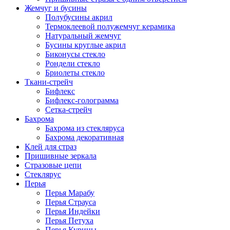
Жемчуг и бусины
Полубусины акрил
Термоклеевой полужемчуг керамика
Натуральный жемчуг
Бусины круглые акрил
Биконусы стекло
Рондели стекло
Бриолеты стекло
Ткани-стрейч
Бифлекс
Бифлекс-голограмма
Сетка-стрейч
Бахрома
Бахрома из стекляруса
Бахрома декоративная
Клей для страз
Пришивные зеркала
Cтразовые цепи
Стеклярус
Перья
Перья Марабу
Перья Страуса
Перья Индейки
Перья Петуха
Перья Курицы