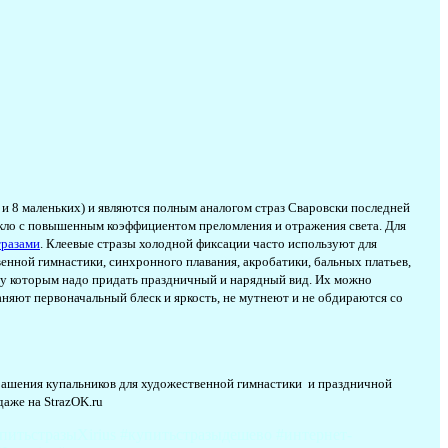
и 8 маленьких) и являются полным аналогом страз Сваровски последней
екло с повышенным коэффициентом преломления и отражения света. Для
тразами
. Клеевые стразы холодной фиксации часто используют для
нной гимнастики, синхронного плавания, акробатики, бальных платьев,
ду которым надо придать праздничный и нарядный вид. Их можно
раняют первоначальный блеск и яркость, не мутнеют и не обдираются со
украшения купальников для художественной гимнастики и праздничной
аже на StrazOK.ru
питьстразыXirius #купитьстразыдешево #интернет-