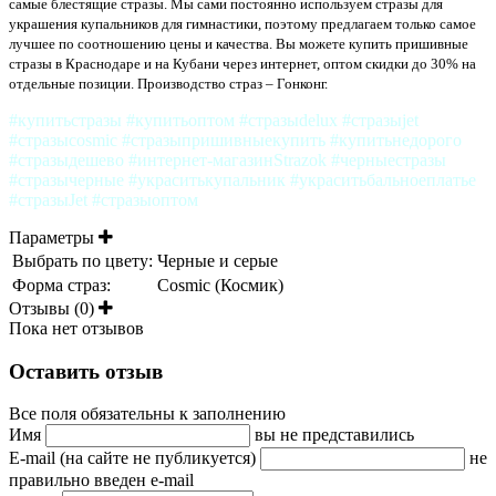
самые блестящие стразы. Мы сами постоянно используем стразы для
украшения купальников для гимнастики, поэтому предлагаем только самое
лучшее по соотношению цены и качества. Вы можете купить пришивные
стразы в Краснодаре и на Кубани через интернет, оптом скидки до 30% на
отдельные позиции. Производство страз – Гонконг.
#купитьстразы #купитьоптом #стразыdelux #стразыjet
#стразыcosmic #стразыпришивныекупить #купитьнедорого
#стразыдешево #интернет-магазинStrazok #черныестразы
#стразычерные #украситькупальник #украситьбальноеплатье
#стразыJet #стразыоптом
Параметры
Выбрать по цвету:
Черные и серые
Форма страз:
Cosmic (Космик)
Отзывы (0)
Пока нет отзывов
Оставить отзыв
Все поля обязательны к заполнению
Имя
вы не представились
E-mail (на сайте не публикуется)
не
правильно введен e-mail