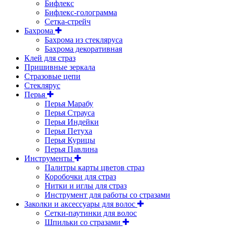
Бифлекс
Бифлекс-голограмма
Сетка-стрейч
Бахрома
Бахрома из стекляруса
Бахрома декоративная
Клей для страз
Пришивные зеркала
Cтразовые цепи
Стеклярус
Перья
Перья Марабу
Перья Страуса
Перья Индейки
Перья Петуха
Перья Курицы
Перья Павлина
Инструменты
Палитры карты цветов страз
Коробочки для страз
Нитки и иглы для страз
Инструмент для работы со стразами
Заколки и аксессуары для волос
Сетки-паутинки для волос
Шпильки со стразами