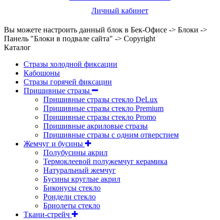
Личный кабинет
Вы можете настроить данный блок в Бек-Офисе -> Блоки ->
Панель "Блоки в подвале сайта" -> Copyright
Каталог
Стразы холодной фиксации
Кабошоны
Стразы горячей фиксации
Пришивные стразы
Пришивные стразы стекло DeLux
Пришивные стразы стекло Premium
Пришивные стразы стекло Promo
Пришивные акриловые стразы
Пришивные стразы с одним отверстием
Жемчуг и бусины
Полубусины акрил
Термоклеевой полужемчуг керамика
Натуральный жемчуг
Бусины круглые акрил
Биконусы стекло
Рондели стекло
Бриолеты стекло
Ткани-стрейч