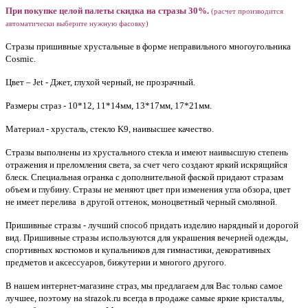
При покупке целой палеты скидка на стразы 30%.
(расчет производится
автоматически выберите нужную фасовку)
Стразы пришивные хрустальные в форме неправильного многоугольника
Cosmic.
Цвет – Jet - Джет, глухой черный, не прозрачный.
Размеры страз - 10*12, 11*14мм, 13*17мм, 17*21мм.
Материал - хрусталь, стекло K9, наивысшее качество.
Стразы выполнены из хрустального стекла и имеют наивысшую степень
отражения и преломления света, за счет чего создают яркий искрящийся
блеск. Специальная огранка с дополнительной фаской придают стразам
объем и глубину.
Стразы не меняют цвет при изменения угла обзора, цвет
не имеет перелива в другой оттенок, моноцветный черный смоляной.
Пришивные стразы - лучший способ придать изделию нарядный и дорогой
вид. Пришивные стразы используются для украшения вечерней одежды,
спортивных костюмов и купальников для гимнастики, декоративных
предметов и аксессуаров, бижутерии и многого другого.
В нашем интернет-магазине страз, мы предлагаем для Вас только самое
лучшее, поэтому на strazok.ru всегда в продаже самые яркие кристаллы,