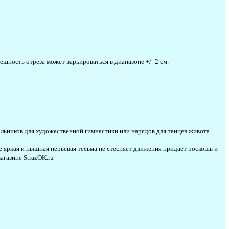
ешность отреза может варьироваться в диапазоне +/- 2 см.
льников для художественной гимнастики или нарядов для танцев живота.
е яркая и пышная перьевая тесьма не стесняет движения придает роскошь и
агазине StrazOK.ru
рьяналентеоптом #перьяоптом #перьяналентекупить #пероналентекупить