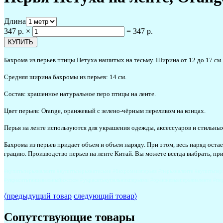
Длина
347 р.
×
=
347 р.
Бахрома из перьев птицы Петуха нашитых на тесьму. Ширина от 12 до 17 см. 
Средняя ширина бахромы из перьев: 14 см.
Состав: крашенное натуральное перо птицы на ленте.
Цвет перьев: Orange, оранжевый с зелено-чёрным переливом на концах.
Перья на ленте используются для украшения одежды, аксессуаров и стильных
Бахрома из перьев придает объем и объем наряду. При этом, весь наряд оста
грацию. Производство перьев на ленте Китай. Вы можете всегда выбрать, пр
#купитьперьяналенте #купитьперьянатесьме #бахромаизперьев #перьяналенте #купитьпер
#украситьтанцевальныйкостюм #украситькупальникперьями #оранжевыеперьяналенте #пе
〈
предыдущий товар
следующий товар
〉
Сопутствующие товары