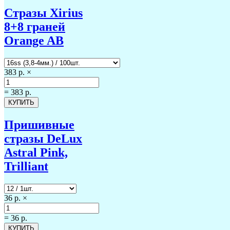
Стразы Xirius
8+8 граней
Orange AB
383 р.
×
=
383 р.
Пришивные
стразы DeLux
Astral Pink,
Trilliant
36 р.
×
=
36 р.