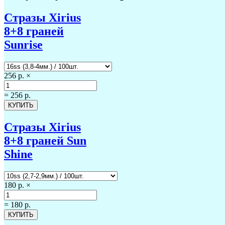
Стразы Xirius
8+8 граней
Sunrise
256 р.
×
=
256 р.
Стразы Xirius
8+8 граней Sun
Shine
180 р.
×
=
180 р.