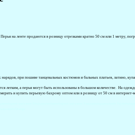
Перья на ленте продаются в розницу отрезками кратно 50 см или 1 метру, погр
 нарядов, при пошиве танцевальных костюмов и бальных платьев, латино, купа
ется легким, а перья могут быть использованы в большом количестве. На одежд
имерить и купить перьевую бахрому оптом или в розницу от 50 см в интернет-м
ьявинтернет-магазине #перьяналентевинтернет-магазине #заказатьперьяналенте #купитьпе
рьяналентеOrange