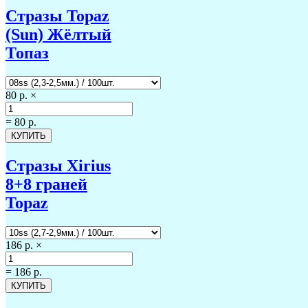
Стразы Topaz
(Sun) Жёлтый
Топаз
80 р.
×
=
80 р.
Стразы Xirius
8+8 граней
Topaz
186 р.
×
=
186 р.