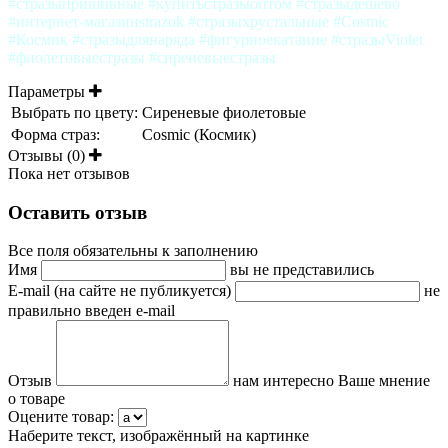
#стразыпришивные #купитьстразыоптом #стразыдешево
#интернет-магазинstrazok #стразыхрустальные #Cosmic
#Космик #стразыдлянаряда #фигурноекатание #стразыViolet
#фиолетовыестразы #сиреневыестразы
Параметры
Выбрать по цвету:
Сиреневые фиолетовые
Форма страз:
Cosmic (Космик)
Отзывы (0)
Пока нет отзывов
Оставить отзыв
Все поля обязательны к заполнению
Имя
вы не представились
E-mail (на сайте не публикуется)
не
правильно введен e-mail
Отзыв
нам интересно Ваше мнение
о товаре
Оцените товар:
Наберите текст, изображённый на картинке