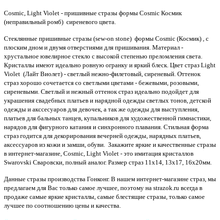
Cosmic, Light Violet - пришивные стразы формы Cosmic Космик
(неправильный ромб) сиреневого цвета.
Стеклянные пришивные стразы (sew-on stone) формы Cosmic (Космик) , с
плоским дном и двумя отверстиями для пришивания. Материал -
хрустальное ювелирное стекло с высокой степенью преломления света.
Кристаллы имеют идеально ровную огранку и яркий блеск.
Цвет страз Light
Violet (Лайт Виолет) - светлый нежно-филетовый, сиреневый. Оттенок
страз хорошо сочетается со светлыми цветами - бежевыми, розовыми,
сиреневыми. Светлый и нежный оттенок страз идеально подойдет для
украшения свадебных платьев и нарядной одежды светлых тонов, детской
одежды и акссесуаров для девочек, а так же одежды для выступления,
платьев для бальных танцев, купальников для художественной гимнастики,
нарядов для фигурного катания и синхронного плавания.
Стильная форма
страз годится для декорирования вечерней одежды, нарядных платьев,
аксессуаров из кожи и замши, обуви. Закажите яркие и качественные стразы
в интернет-магазине, Cosmic, Light Violet - это имитация кристаллов
Swarovski Сваровски, полный аналог. Размер страз 11х14, 13x17, 16х20мм.
Данные стразы производства Гонконг. В нашем интернет-магазине страз, мы
предлагаем для Вас только самое лучшее, поэтому на strazok.ru всегда в
продаже самые яркие кристаллы, самые блестящие стразы, только самое
лучшее по соотношению цены и качества.