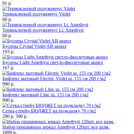
91 р.
Термоклеевой полужемчуг Violet
60 р.
Термоклеевой полужемчуг Lt. Amethyst
60 р.
Бусины Crystal Violet AB акрил
193 р.
Бусины Light Amethyst светло-фиолетовые акрил
167 р.
Бифлекс матовый Electric Violet ш. 155 см 200 г/м2
990 р.
Бифлекс матовый Lilac ш. 155 см 200 г/м2
990 р.
Сетка-стрейч БЮДЖЕТ на подкладку 70 г/м2
290 р.
590 р.
Набор пришивных зеркал Amethyst 120шт. все разм.
1099 р.