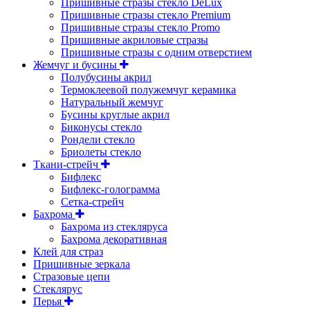
Пришивные стразы стекло DeLux
Пришивные стразы стекло Premium
Пришивные стразы стекло Promo
Пришивные акриловые стразы
Пришивные стразы с одним отверстием
Жемчуг и бусины
Полубусины акрил
Термоклеевой полужемчуг керамика
Натуральный жемчуг
Бусины круглые акрил
Биконусы стекло
Рондели стекло
Бриолеты стекло
Ткани-стрейч
Бифлекс
Бифлекс-голограмма
Сетка-стрейч
Бахрома
Бахрома из стекляруса
Бахрома декоративная
Клей для страз
Пришивные зеркала
Cтразовые цепи
Стеклярус
Перья