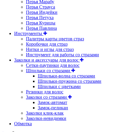
Перья Марабу
Перья Страуса
Перья Индейки
Перья Петуха
Перья Курицы
Перья Павлина
Инструменты
Палитры карты цветов страз
Коробочки для страз
Нитки и иглы для страз
Инструмент для работы со стразами
Заколки и аксессуары для волос
Сетки-паутинки для волос
Шпильки со стразами
Шпильки-волна со стразами
Шпильки-пружина со стразами
Шпильки с цветками
Резинки для волос
Заколки со стразами
Замок-автомат
Замок-пеликан
Заколки клик-клак
Заколки-невидимки
Обмотка