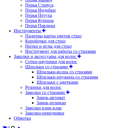
Перья Страуса
Перья Индейки
Перья Петуха
Перья Курицы
Перья Павлина
Инструменты
Палитры карты цветов страз
Коробочки для страз
Нитки и иглы для страз
Инструмент для работы со стразами
Заколки и аксессуары для волос
Сетки-паутинки для волос
Шпильки со стразами
Шпильки-волна со стразами
Шпильки-пружина со стразами
Шпильки с цветками
Резинки для волос
Заколки со стразами
Замок-автомат
Замок-пеликан
Заколки клик-клак
Заколки-невидимки
Обмотка
0