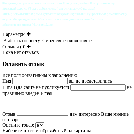
#бахромадляхудожественнойгимнастики #бахромадляюбки #бахроманаюбку
#резанаябахрома #бахромабезпетель #украситьплатьебахромой
#интернетмагазинбахромы #украситьбахромойкупальник #украситьбахромойюбочку
#купитьбахромудешево #бахромапооптовымценам #магазинбахромы
#бахромасиреневая #бахромаLilac
Параметры
Выбрать по цвету:
Сиреневые фиолетовые
Отзывы (0)
Пока нет отзывов
Оставить отзыв
Все поля обязательны к заполнению
Имя
вы не представились
E-mail (на сайте не публикуется)
не
правильно введен e-mail
Отзыв
нам интересно Ваше мнение
о товаре
Оцените товар:
Наберите текст, изображённый на картинке