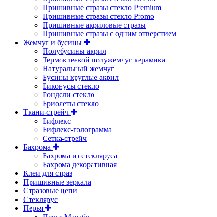
Пришивные стразы стекло Premium
Пришивные стразы стекло Promo
Пришивные акриловые стразы
Пришивные стразы с одним отверстием
Жемчуг и бусины
Полубусины акрил
Термоклеевой полужемчуг керамика
Натуральный жемчуг
Бусины круглые акрил
Биконусы стекло
Рондели стекло
Бриолеты стекло
Ткани-стрейч
Бифлекс
Бифлекс-голограмма
Сетка-стрейч
Бахрома
Бахрома из стекляруса
Бахрома декоративная
Клей для страз
Пришивные зеркала
Cтразовые цепи
Стеклярус
Перья
Перья Марабу