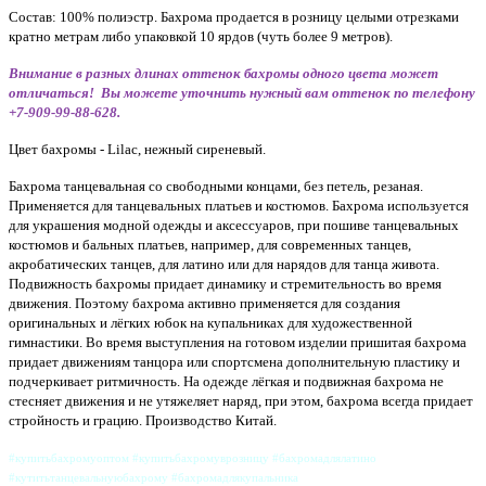
Состав: 100% полиэстр. Бахрома продается в розницу целыми отрезками
кратно метрам либо упаковкой 10 ярдов (чуть более 9 метров).
Внимание в разных длинах оттенок бахромы одного цвета может
отличаться! Вы можете уточнить нужный вам оттенок по телефону
+7-909-99-88-628.
Цвет бахромы - Lilac, нежный сиреневый.
Бахрома танцевальная со свободными концами, без петель, резаная.
Применяется для танцевальных платьев и костюмов. Б
ахрома используется
для украшения модной одежды и аксессуаров, при пошиве танцевальных
костюмов и бальных платьев, например, для современных танцев,
акробатических танцев, для латино или для нарядов для танца живота.
Подвижность бахромы придает динамику и стремительность во время
движения. Поэтому бахрома активно применяется для создания
оригинальных и лёгких юбок на купальниках для художественной
гимнастики. Во время выступления на готовом изделии пришитая бахрома
придает движениям танцора или спортсмена дополнительную пластику и
подчеркивает ритмичность. На одежде лёгкая и подвижная бахрома не
стесняет движения и не утяжеляет наряд, при этом, бахрома всегда придает
стройность и грацию. Производство Китай.
#купитьбахромуоптом #купитьбахромуврозницу #бахромадлялатино
#кутитьтанцевальнуюбахрому #бахромадлякупальника