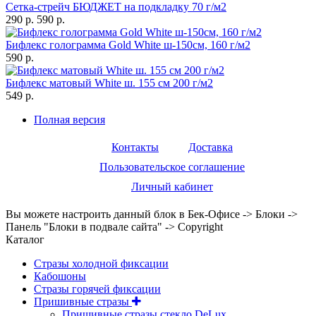
Сетка-стрейч БЮДЖЕТ на подкладку 70 г/м2
290 р.
590 р.
Бифлекс голограмма Gold White ш-150см, 160 г/м2
590 р.
Бифлекс матовый White ш. 155 см 200 г/м2
549 р.
Полная версия
Контакты
Доставка
Пользовательское соглашение
Личный кабинет
Вы можете настроить данный блок в Бек-Офисе -> Блоки ->
Панель "Блоки в подвале сайта" -> Copyright
Каталог
Стразы холодной фиксации
Кабошоны
Стразы горячей фиксации
Пришивные стразы
Пришивные стразы стекло DeLux