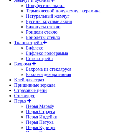
Жемчуг и бусины
Полубусины акрил
Термоклеевой полужемчуг керамика
Натуральный жемчуг
Бусины круглые акрил
Биконусы стекло
Рондели стекло
Бриолеты стекло
Ткани-стрейч
Бифлекс
Бифлекс-голограмма
Сетка-стрейч
Бахрома
Бахрома из стекляруса
Бахрома декоративная
Клей для страз
Пришивные зеркала
Cтразовые цепи
Стеклярус
Перья
Перья Марабу
Перья Страуса
Перья Индейки
Перья Петуха
Перья Курицы