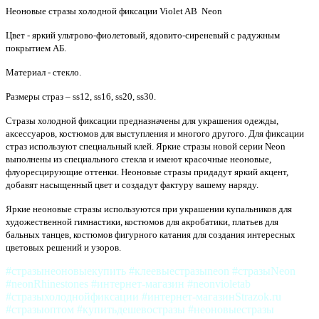
Неоновые стразы холодной фиксации Violet AB Neon
Цвет - яркий ультрово-фиолетовый, ядовито-сиреневый с радужным
покрытием АБ.
Материал - стекло.
Размеры страз – ss12, ss16, ss20, ss30.
Стразы холодной фиксации предназначены для украшения одежды,
аксессуаров, костюмов для выступления и многого другого. Для фиксации
страз используют специальный клей. Яркие стразы новой серии Neon
выполнены из специального стекла и имеют красочные неоновые,
флуоресцирующие оттенки. Неоновые стразы придадут яркий акцент,
добавят насыщенный цвет и создадут фактуру вашему наряду.
Яркие неоновые стразы используются при украшении купальников для
художественной гимнастики, костюмов для акробатики, платьев для
бальных танцев, костюмов фигурного катания для создания интересных
цветовых решений и узоров.
#стразынеоновыекупить #клеевыестразыneon #стразыNeon
#neonRhinestones #интернет-магазин #neonvioletab
#стразыхолоднойфиксации #интернет-магазинStrazok.ru
#стразыоптом #купитьдешевостразы #неоновыестразы