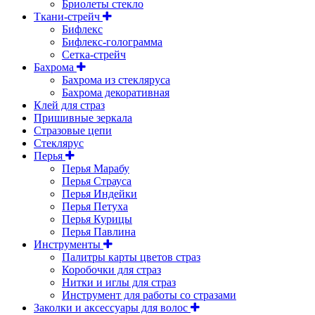
Бриолеты стекло
Ткани-стрейч
Бифлекс
Бифлекс-голограмма
Сетка-стрейч
Бахрома
Бахрома из стекляруса
Бахрома декоративная
Клей для страз
Пришивные зеркала
Cтразовые цепи
Стеклярус
Перья
Перья Марабу
Перья Страуса
Перья Индейки
Перья Петуха
Перья Курицы
Перья Павлина
Инструменты
Палитры карты цветов страз
Коробочки для страз
Нитки и иглы для страз
Инструмент для работы со стразами
Заколки и аксессуары для волос