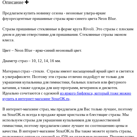
Описание
Предлагаем купить новинку сезона - неоновые ультра-яркие
флуоресцентные пришивные стразы ярко-синего цвета Neon Blue.
Стразы пришивные стеклянные в форме круга Rivoli. Это стразы с плоским
дном и двумя отверстиями для пришивания. Стеклянные стразы эконом
класса.
Цвет – Neon Blue - ярко-синий неоновый цвет.
Диаметр страз – 10, 12, 14, 16 мм.
Материал страз - стекло. Стразы имеют насыщенный яркий цвет и светятся
в ультрафиолете. Поэтому эти стразы отлично подойдут не только для
украшения купальника для гимнастики, бальных платьев или фигурного
катания, а также одежды для шоу-программ, вечеринок и дискотек.
Идеально сочетаются с одежной
из яркого бифлекса, который тоже можно
купить в интернет-магазине StrazOK.ru,
В интернет-магазине страз, мы предлагаем для Вас только лучшее, поэтому
на StrazOK.ru всегда в продаже яркие кристаллы и блестящие стразы. Мы
используем стразы для украшения купальников для художественной
гимнастики, поэтому предлагаем самое лучшее по соотношению цены и
качества. В интернет-магазине StrazOK.ru Вы также можете купить стразы,
полужемчуг оптом со скидкой до 45% на отдельные позиции. Производство