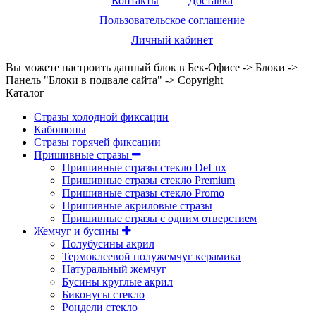
Контакты
Доставка
Пользовательское соглашение
Личный кабинет
Вы можете настроить данный блок в Бек-Офисе -> Блоки ->
Панель "Блоки в подвале сайта" -> Copyright
Каталог
Стразы холодной фиксации
Кабошоны
Стразы горячей фиксации
Пришивные стразы
Пришивные стразы стекло DeLux
Пришивные стразы стекло Premium
Пришивные стразы стекло Promo
Пришивные акриловые стразы
Пришивные стразы с одним отверстием
Жемчуг и бусины
Полубусины акрил
Термоклеевой полужемчуг керамика
Натуральный жемчуг
Бусины круглые акрил
Биконусы стекло
Рондели стекло