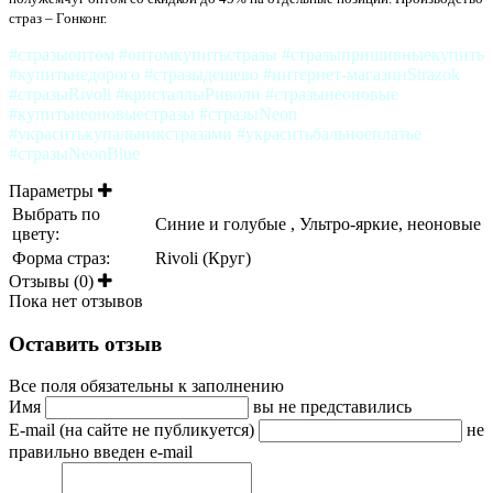
страз – Гонконг.
#стразыоптом #оптомкупитьстразы #стразыпришивныекупить
#купитьнедорого #стразыдешево #интернет-магазинStrazok
#стразыRivoli #кристаллыРиволи #стразынеоновые
#купитьнеоновыестразы #стразыNeon
#украситькупальникстразами #украситьбальноеплатье
#стразыNeonBlue
Параметры
Выбрать по
Синие и голубые , Ультро-яркие, неоновые
цвету:
Форма страз:
Rivoli (Круг)
Отзывы (0)
Пока нет отзывов
Оставить отзыв
Все поля обязательны к заполнению
Имя
вы не представились
E-mail (на сайте не публикуется)
не
правильно введен e-mail