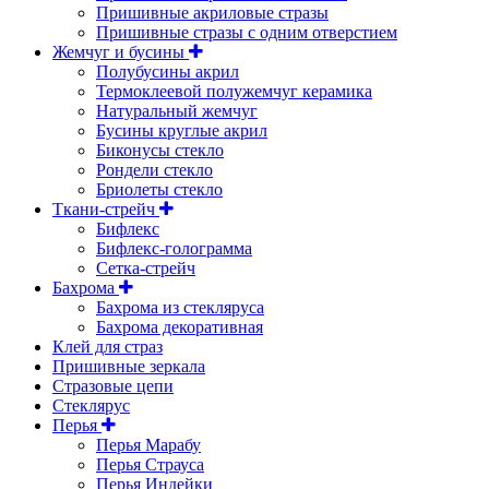
Пришивные акриловые стразы
Пришивные стразы с одним отверстием
Жемчуг и бусины
Полубусины акрил
Термоклеевой полужемчуг керамика
Натуральный жемчуг
Бусины круглые акрил
Биконусы стекло
Рондели стекло
Бриолеты стекло
Ткани-стрейч
Бифлекс
Бифлекс-голограмма
Сетка-стрейч
Бахрома
Бахрома из стекляруса
Бахрома декоративная
Клей для страз
Пришивные зеркала
Cтразовые цепи
Стеклярус
Перья
Перья Марабу
Перья Страуса
Перья Индейки