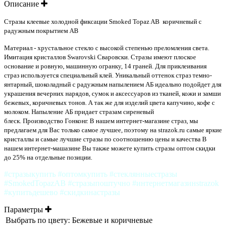
Описание
Стразы клеевые холодной фиксации Smoked Topaz AB коричневый
с
радужным покрытием AB
Материал - хрустальное стекло с высокой степенью преломления света.
Имитация кристаллов Swarovski Сваровски. Стразы имеют плоское
основание и ровную, машинную огранку, 14 граней. Для приклеивания
страз используется специальный клей. Уникальный оттенок страз темно-
янтарный, шоколадный с радужным напылением АБ идеально подойдет для
украшения вечерних нарядов, сумок и аксессуаров из тканей, кожи и замши
бежевых, коричневых тонов. А так же для изделий цвета капучино, кофе с
молоком. Напыление АБ придает стразам сиреневый
блеск.
Производство Гонконг. В нашем интернет-магазине страз, мы
предлагаем для Вас только самое лучшее, поэтому на strazok.ru самые яркие
кристаллы и самые лучшие стразы по соотношению цены и качества В
нашем интернет-машазине Вы также можете купить стразы оптом скидки
до 25% на отдельные позиции.
#стразыкупить #оптомкупить #стеклянныестразы
#SmokedTopazAB #стразыпоштучно #интернетмагазинstrazok
#купитьдешево #скидкинастразы
Параметры
Выбрать по цвету:
Бежевые и коричневые