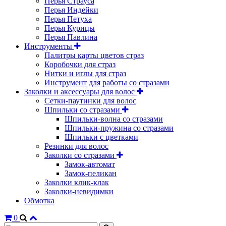
Перья Страуса
Перья Индейки
Перья Петуха
Перья Курицы
Перья Павлина
Инструменты
Палитры карты цветов страз
Коробочки для страз
Нитки и иглы для страз
Инструмент для работы со стразами
Заколки и аксессуары для волос
Сетки-паутинки для волос
Шпильки со стразами
Шпильки-волна со стразами
Шпильки-пружина со стразами
Шпильки с цветками
Резинки для волос
Заколки со стразами
Замок-автомат
Замок-пеликан
Заколки клик-клак
Заколки-невидимки
Обмотка
0