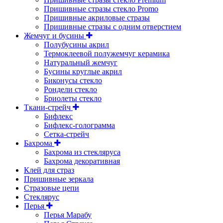
Пришивные стразы стекло Promo
Пришивные акриловые стразы
Пришивные стразы с одним отверстием
Жемчуг и бусины
Полубусины акрил
Термоклеевой полужемчуг керамика
Натуральный жемчуг
Бусины круглые акрил
Биконусы стекло
Рондели стекло
Бриолеты стекло
Ткани-стрейч
Бифлекс
Бифлекс-голограмма
Сетка-стрейч
Бахрома
Бахрома из стекляруса
Бахрома декоративная
Клей для страз
Пришивные зеркала
Cтразовые цепи
Стеклярус
Перья
Перья Марабу