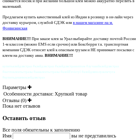
снимается носик и при желании большой клей можно аккуратно перелить в
маленький.
Предлагаем купить качественный клей из Индии в розницу в он-лайн через
доставку курьером, службой СДЭК или
в нашем магазине на м.
Фонвизинская
ВНИМАНИЕ!!!
При заказе клея за Урал выбирайте доставку почтой России
1-м классом (можно EMS если срочно) или Боксберри т.к. транспортная
компания СДЭК относит клей к опасным грузам и НЕ принимает посылки с
клеем на доставку авиа.
ВНИМАНИЕ!!!
купитьклейдлястраз #клейдлястраз #клейдлястразоптом #лучшийклейдлястраз
#начтоклеитьстразы #какклеитьстразы #клейFevicryl #клейдляполужемчуга
#купитьдешевоклейдлястраз
Параметры
Особенности доставки:
Хрупкий товар
Отзывы (0)
Пока нет отзывов
Оставить отзыв
Все поля обязательны к заполнению
Имя
вы не представились