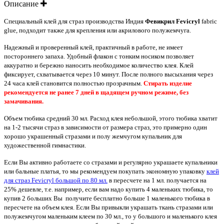
Описание
Специальный клей для страз
производства Индия
Февикрил
Fevicryl
fabric
glue
, подходит также для крепления
или акрилового полужемчуга
.
Надежный и проверенный клей, практичный в работе, не имеет
постороннего запаха. Удобный флакон с тонким носиком позволяет
аккуратно и бережно наносить необходимое количество клея. Клей
фиксирует, схватывается через 10 минут. После полного высыхания через
24 часа клей становится полностью прозрачным.
Стирать изделие
рекомендуется не ранее 7 дней в щадящем ручном режиме, без
замачивания.
Объем тюбика средний 30 мл. Расход клея небольшой, этого тюбика хватит
на 1-2 тысячи страз в зависимости от размера страз, это примерно один
хорошо украшенный стразами и полу жемчугом купальник для
художественной гимнастики.
Если Вы активно работаете со стразами и регулярно украшаете купальники
или бальные платья, то мы рекомендуем покупать экономную упаковку
клей
для страз Fevicryl большой по 80 мл.
в пересчете на 1 мл. получается на
25% дешевле, т.е. например, если вам надо купить 4 маленьких тюбика, то
купив 2 больших Вы получите бесплатно больше 1 маленького тюбика в
пересчете на объем клея. Если Вы привыкли украшать ткань стразами или
полужемчугом маленьким клеем по 30 мл., то у большого и маленького клея