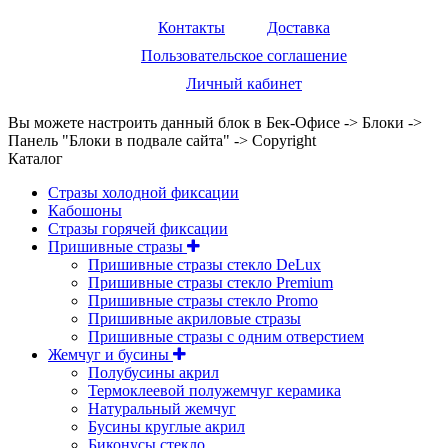
Контакты
Доставка
Пользовательское соглашение
Личный кабинет
Вы можете настроить данный блок в Бек-Офисе -> Блоки ->
Панель "Блоки в подвале сайта" -> Copyright
Каталог
Стразы холодной фиксации
Кабошоны
Стразы горячей фиксации
Пришивные стразы
Пришивные стразы стекло DeLux
Пришивные стразы стекло Premium
Пришивные стразы стекло Promo
Пришивные акриловые стразы
Пришивные стразы с одним отверстием
Жемчуг и бусины
Полубусины акрил
Термоклеевой полужемчуг керамика
Натуральный жемчуг
Бусины круглые акрил
Биконусы стекло