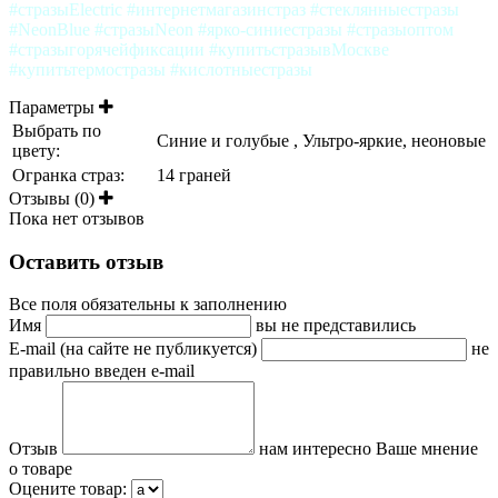
#стразыElectric #интернетмагазинстраз #стеклянныестразы
#NeonBlue #стразыNeon #ярко-синиестразы #стразыоптом
#стразыгорячейфиксации #купитьстразывМоскве
#купитьтермостразы #кислотныестразы
Параметры
Выбрать по
Синие и голубые , Ультро-яркие, неоновые
цвету:
Огранка страз:
14 граней
Отзывы (0)
Пока нет отзывов
Оставить отзыв
Все поля обязательны к заполнению
Имя
вы не представились
E-mail (на сайте не публикуется)
не
правильно введен e-mail
Отзыв
нам интересно Ваше мнение
о товаре
Оцените товар: