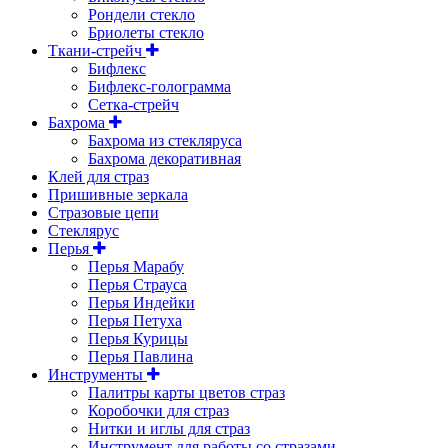
Рондели стекло
Бриолеты стекло
Ткани-стрейч
Бифлекс
Бифлекс-голограмма
Сетка-стрейч
Бахрома
Бахрома из стекляруса
Бахрома декоративная
Клей для страз
Пришивные зеркала
Cтразовые цепи
Стеклярус
Перья
Перья Марабу
Перья Страуса
Перья Индейки
Перья Петуха
Перья Курицы
Перья Павлина
Инструменты
Палитры карты цветов страз
Коробочки для страз
Нитки и иглы для страз
Инструмент для работы со стразами