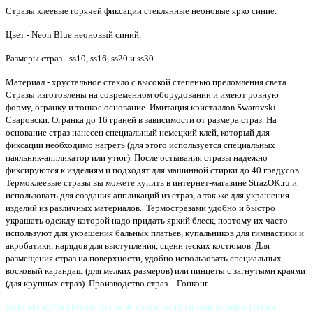
Стразы клеевые горячей фиксации стеклянные неоновые ярко синие.
Цвет - Neon Blue неоновый синий.
Размеры страз - ss10, ss16, ss20 и ss30
Материал - хрустальное стекло с высокой степенью преломления света.
Стразы изготовлены на современном оборудовании и имеют ровную
форму, огранку и тонкое основание. Имитация кристаллов Swarovski
Сваровски. Огранка до 16 граней в зависимости от размера страз. На
основание страз нанесен специальный немецкий клей, который для
фиксации необходимо нагреть (для этого используется специальных
паяльник-аппликатор или утюг). После остывания стразы надежно
фиксируются к изделиям и подходят для машинной стирки до 40 градусов.
Термоклеевые стразы вы можете купить в интернет-магазине StrazOK.ru и
использовать для создания аппликаций из страз, а так же для украшения
изделий из различных материалов. Термостразами удобно и быстро
украшать одежду которой надо придать яркий блеск, поэтому их часто
используют для украшения бальных платьев, купальников для гимнастики и
акробатики, нарядов для выступления, сценических костюмов. Для
размещения страз на поверхности, удобно использовать специальных
восковый карандаш (для мелких размеров) или пинцеты с загнутыми краями
(для крупных страз).
Производство страз – Гонконг.
#купитьнеоновыестразы # купитьнеоновыетермостразы