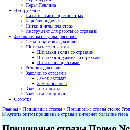
Перья Павлина
Инструменты
Палитры карты цветов страз
Коробочки для страз
Нитки и иглы для страз
Инструмент для работы со стразами
Заколки и аксессуары для волос
Сетки-паутинки для волос
Шпильки со стразами
Шпильки-волна со стразами
Шпильки-пружина со стразами
Шпильки с цветками
Резинки для волос
Заколки со стразами
Замок-автомат
Замок-пеликан
Заколки клик-клак
Заколки-невидимки
Обмотка
Главная
>
Пришивные стразы
>
Пришивные стразы стекло Pro
Пришивные стразы Промо Neon 