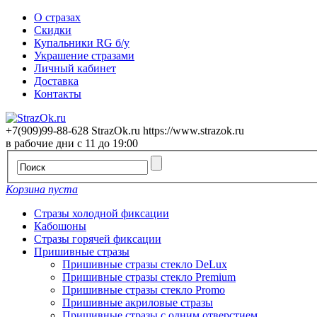
О стразах
Скидки
Купальники RG б/у
Украшение стразами
Личный кабинет
Доставка
Контакты
+7(909)99-88-628
StrazOk.ru
https://www.strazok.ru
в рабочие дни с 11 до 19:00
Корзина пуста
Стразы холодной фиксации
Кабошоны
Стразы горячей фиксации
Пришивные стразы
Пришивные стразы стекло DeLux
Пришивные стразы стекло Premium
Пришивные стразы стекло Promo
Пришивные акриловые стразы
Пришивные стразы с одним отверстием