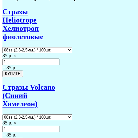
Стразы
Heliotrope
Хелиотроп
фиолетовые
85 р.
×
=
85 р.
Стразы Volcano
(Синий
Хамелеон)
85 р.
×
=
85 р.