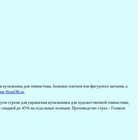
 купальника для гимнастики, бальных платьев или фигурного катания, а
не StrazOK.ru,
ьзуем стразы для украшения купальников для художественной гимнастики,
 скидкой до 45% на отдельные позиции. Производство страз – Гонконг.
зыRivoli #кристаллыРиволи #стразынеоновые