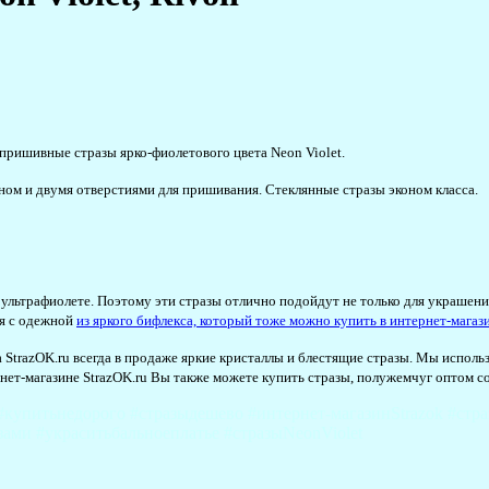
пришивные стразы ярко-фиолетового цвета Neon Violet.
ном и двумя отверстиями для пришивания. Стеклянные стразы эконом класса.
 ультрафиолете. Поэтому эти стразы отлично подойдут не только для украшения
ся с одежной
из яркого бифлекса, который тоже можно купить в интернет-магази
а StrazOK.ru всегда в продаже яркие кристаллы и блестящие стразы. Мы испол
ет-магазине StrazOK.ru Вы также можете купить стразы, полужемчуг оптом со
упитьнедорого #стразыдешево #интернет-магазинStrazok #стра
ами #украситьбальноеплатье #стразыNeonViolet