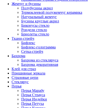
Жемчуг и бусины
Полубусины акрил
Термоклеевой полужемчуг керамика
Натуральный жемчуг
Бусины круглые акрил
Биконусы стекло
Рондели стекло
Бриолеты стекло
Ткани-стрейч
Бифлекс
Бифлекс-голограмма
Сетка-стрейч
Бахрома
Бахрома из стекляруса
Бахрома декоративная
Клей для страз
Пришивные зеркала
Cтразовые цепи
Стеклярус
Перья
Перья Марабу
Перья Страуса
Перья Индейки
Перья Петуха
Перья Курицы