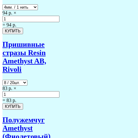
94 р.
×
=
94 р.
Пришивные
стразы Resin
Amethyst AB,
Rivoli
83 р.
×
=
83 р.
Полужемчуг
Amethyst
(Фиолетовый)