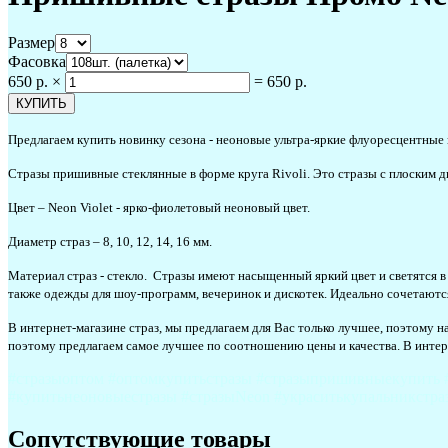
Размер
Фасовка
650 р.
×
=
650 р.
Предлагаем купить новинку сезона - неоновые ультра-яркие флуоресцентные 
Стразы пришивные стеклянные в форме круга Rivoli. Это стразы с плоским д
Цвет – Neon Violet - ярко-фиолетовый неоновый цвет.
Диаметр страз – 8, 10, 12, 14, 16 мм.
Материал страз - стекло. Стразы имеют насыщенный яркий цвет и светятся в
также одежды для шоу-программ, вечеринок и дискотек. Идеально сочетают
В интернет-магазине страз, мы предлагаем для Вас только лучшее, поэтому н
поэтому предлагаем самое лучшее по соотношению цены и качества. В интерн
#стразыоптом #оптомкупитьстразы #стразыпришивныекупить #к
#купитьнеоновыестразы #стразыNeon #украситькупальникстраз
Сопутствующие товары