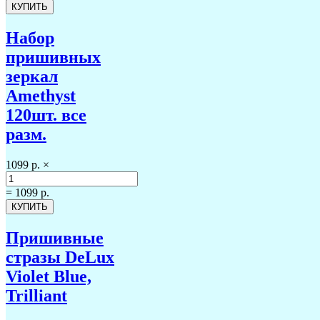
Набор
пришивных
зеркал
Amethyst
120шт. все
разм.
1099 р.
×
=
1099 р.
Пришивные
стразы DeLux
Violet Blue,
Trilliant