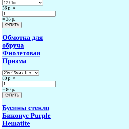
36 р.
×
=
36 р.
Обмотка для
обруча
Фиолетовая
Призма
80 р.
×
=
80 р.
Бусины стекло
Биконус Purple
Hematite