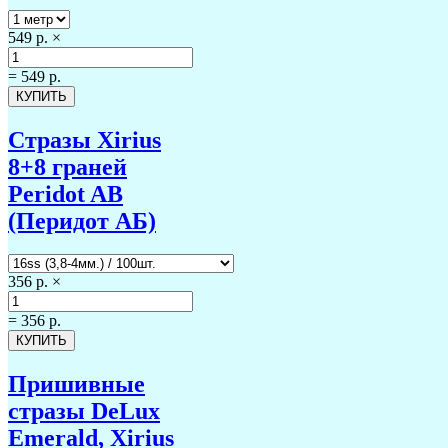
549 р.
×
=
549 р.
Стразы Xirius
8+8 граней
Peridot AB
(Перидот АБ)
356 р.
×
=
356 р.
Пришивные
стразы DeLux
Emerald, Xirius