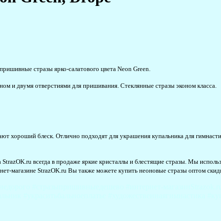
пришивные стразы ярко-салатового цвета Neon Green.
ном и двумя отверстиями для пришивания. Стеклянные стразы эконом класса.
ают хороший блеск. Отлично подходят для украшения купальника для гимнаст
а StrazOK.ru всегда в продаже яркие кристаллы и блестящие стразы. Мы испол
нет-магазине StrazOK.ru Вы также можете купить неоновые стразы оптом скид
едорого #стразыпришивныедешево #интернет-магазинStrazok.ru
альник #украситьбальноеплатье #художественнаягимнастика #к