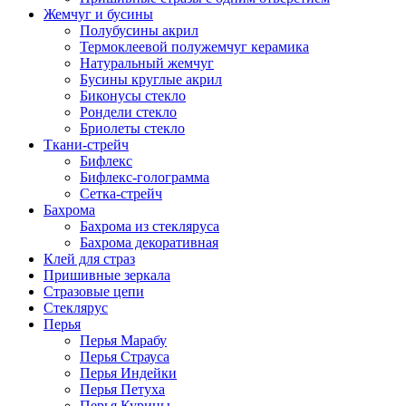
Жемчуг и бусины
Полубусины акрил
Термоклеевой полужемчуг керамика
Натуральный жемчуг
Бусины круглые акрил
Биконусы стекло
Рондели стекло
Бриолеты стекло
Ткани-стрейч
Бифлекс
Бифлекс-голограмма
Сетка-стрейч
Бахрома
Бахрома из стекляруса
Бахрома декоративная
Клей для страз
Пришивные зеркала
Cтразовые цепи
Стеклярус
Перья
Перья Марабу
Перья Страуса
Перья Индейки
Перья Петуха
Перья Курицы