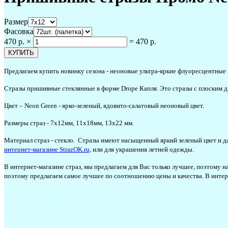
Размер
Фасовка
470 р.
×
=
470 р.
Предлагаем купить новинку сезона - неоновые ультра-яркие флуоресцентные 
Стразы пришивные стеклянные в форме Drope Капля. Это стразы с плоским д
Цвет – Neon Green - ярко-зеленый, ядовито-салатовый неоновый цвет.
Размеры страз - 7х12мм, 11х18мм, 13х22 мм.
Материал страз - стекло. Стразы имеют насыщенный яркий зеленый цвет и д
интернет-магазине StrazOK.ru,
или для украшения летней одежды.
В интернет-магазине страз, мы предлагаем для Вас только лучшее, поэтому н
поэтому предлагаем самое лучшее по соотношению цены и качества
.
В интер
#стразыпришивныекупить #стразыкупитьоптом #купитьстразын
#купитьнеоновыестразы #стразынеоновогоцвета #украситькуп
ЗеленыеНеоновые