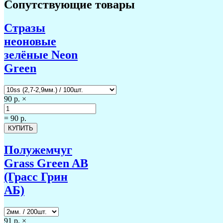
Сопутствующие товары
Стразы
неоновые
зелёные Neon
Green
90 р.
×
=
90 р.
Полужемчуг
Grass Green AB
(Грасс Грин
АБ)
91 р.
×