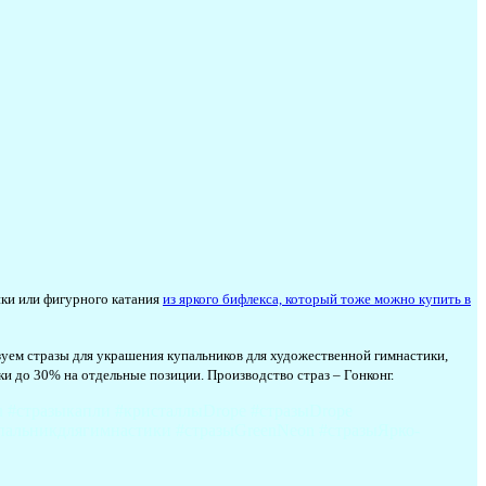
ики или фигурного катания
из яркого бифлекса, который тоже можно купить в
ьзуем стразы для украшения купальников для художественной гимнастики,
ки до 30% на отдельные позиции.
Производство страз – Гонконг.
 #стразыкапли #кристаллыDrope #стразыDrope
упальникдлягимнастики #стразыGreenNeon #стразыЯрко-