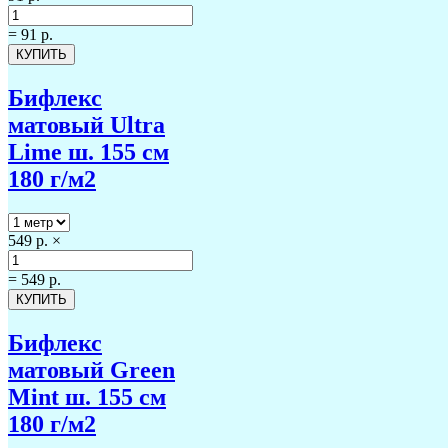
=
91 р.
Бифлекс
матовый Ultra
Lime ш. 155 см
180 г/м2
549 р.
×
=
549 р.
Бифлекс
матовый Green
Mint ш. 155 см
180 г/м2