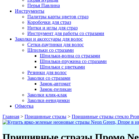
Перья Павлина
Инструменты
Палитры карты цветов страз
Коробочки для страз
Нитки и иглы для страз
Инструмент для работы со стразами
Заколки и аксессуары для волос
Сетки-паутинки для волос
Шпильки со стразами
Шпильки-волна со стразами
Шпильки-пружина со стразами
Шпильки с цветками
Резинки для волос
Заколки со стразами
Замок-автомат
Замок-пеликан
Заколки клик-клак
Заколки-невидимки
Обмотка
Главная
>
Пришивные стразы
>
Пришивные стразы стекло Pro
Пришивные стразы Промо Neo