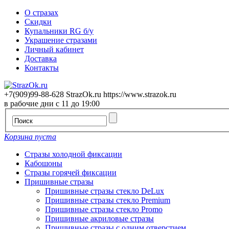
О стразах
Скидки
Купальники RG б/у
Украшение стразами
Личный кабинет
Доставка
Контакты
+7(909)99-88-628
StrazOk.ru
https://www.strazok.ru
в рабочие дни с 11 до 19:00
Корзина пуста
Стразы холодной фиксации
Кабошоны
Стразы горячей фиксации
Пришивные стразы
Пришивные стразы стекло DeLux
Пришивные стразы стекло Premium
Пришивные стразы стекло Promo
Пришивные акриловые стразы
Пришивные стразы с одним отверстием