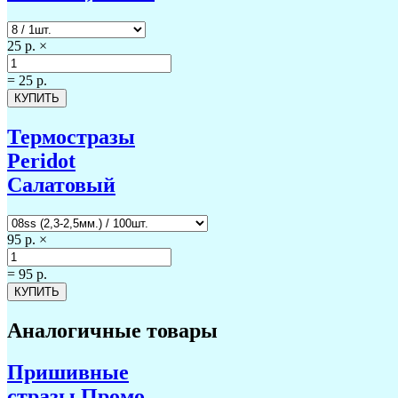
25 р.
×
=
25 р.
Термостразы
Peridot
Салатовый
95 р.
×
=
95 р.
Аналогичные товары
Пришивные
стразы Промо