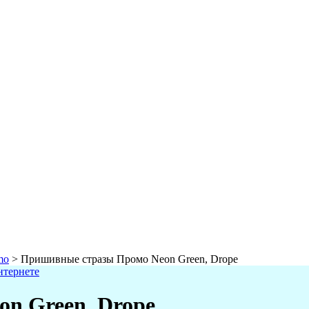
mo
>
Пришивные стразы Промо Neon Green, Drope
n Green, Drope