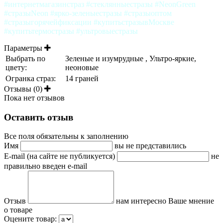
#интернетмагазинстраз #стеклянныестразы #NeonGreen
#стразыNeon #ярко-зеленыестразы #стразыоптом
#стразыгорячейфиксации #купитьстразывМоскве
#купитьтермостразы #ультровыестразы
Параметры
Выбрать по
Зеленые и изумрудные , Ультро-яркие,
цвету:
неоновые
Огранка страз:
14 граней
Отзывы (0)
Пока нет отзывов
Оставить отзыв
Все поля обязательны к заполнению
Имя
вы не представились
E-mail (на сайте не публикуется)
не
правильно введен e-mail
Отзыв
нам интересно Ваше мнение
о товаре
Оцените товар: