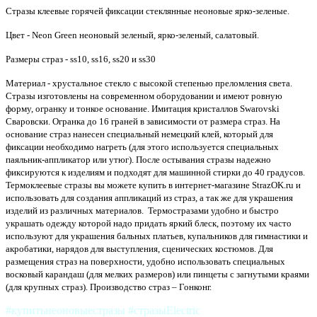
Стразы клеевые горячей фиксации стеклянные неоновые ярко-зеленые.
Цвет - Neon Green неоновый зеленый, ярко-зеленый, салатовый.
Размеры страз - ss10, ss16, ss20 и ss30
Материал - хрустальное стекло с высокой степенью преломления света.
Стразы изготовлены на современном оборудовании и имеют ровную
форму, огранку и тонкое основание. Имитация кристаллов Swarovski
Сваровски. Огранка до 16 граней в зависимости от размера страз. На
основание страз нанесен специальный немецкий клей, который для
фиксации необходимо нагреть (для этого используется специальных
паяльник-аппликатор или утюг). После остывания стразы надежно
фиксируются к изделиям и подходят для машинной стирки до 40 градусов.
Термоклеевые стразы вы можете купить в интернет-магазине StrazOK.ru и
использовать для создания аппликаций из страз, а так же для украшения
изделий из различных материалов. Термостразами удобно и быстро
украшать одежду которой надо придать яркий блеск, поэтому их часто
используют для украшения бальных платьев, купальников для гимнастики и
акробатики, нарядов для выступления, сценических костюмов. Для
размещения страз на поверхности, удобно использовать специальных
восковый карандаш (для мелких размеров) или пинцеты с загнутыми краями
(для крупных страз).
Производство страз – Гонконг.
#купитьнеоновыестразы #стразыElectric