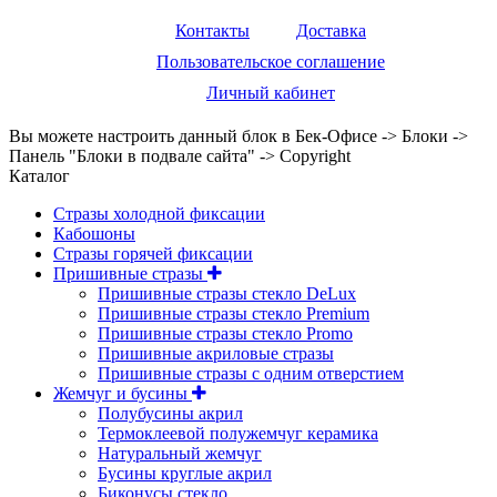
Контакты
Доставка
Пользовательское соглашение
Личный кабинет
Вы можете настроить данный блок в Бек-Офисе -> Блоки ->
Панель "Блоки в подвале сайта" -> Copyright
Каталог
Стразы холодной фиксации
Кабошоны
Стразы горячей фиксации
Пришивные стразы
Пришивные стразы стекло DeLux
Пришивные стразы стекло Premium
Пришивные стразы стекло Promo
Пришивные акриловые стразы
Пришивные стразы с одним отверстием
Жемчуг и бусины
Полубусины акрил
Термоклеевой полужемчуг керамика
Натуральный жемчуг
Бусины круглые акрил
Биконусы стекло