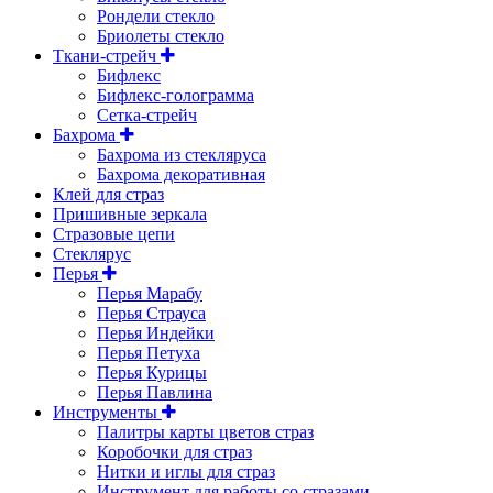
Рондели стекло
Бриолеты стекло
Ткани-стрейч
Бифлекс
Бифлекс-голограмма
Сетка-стрейч
Бахрома
Бахрома из стекляруса
Бахрома декоративная
Клей для страз
Пришивные зеркала
Cтразовые цепи
Стеклярус
Перья
Перья Марабу
Перья Страуса
Перья Индейки
Перья Петуха
Перья Курицы
Перья Павлина
Инструменты
Палитры карты цветов страз
Коробочки для страз
Нитки и иглы для страз
Инструмент для работы со стразами