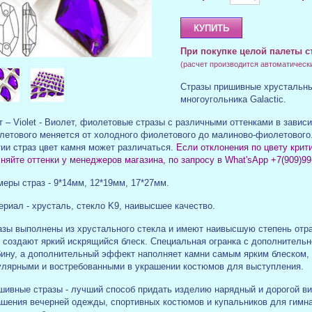
При покупке целой палеты с
(расчет производится автоматическ
Стразы пришивные хрустальны
многоугольника Galactic.
 – Violet - Виолет, фиолетовые стразы с различными оттенками в зависи
летового меняется от холодного фиолетового до малиново-фиолетового.
тии страз цвет камня может различаться.
Если отклонения по цвету крит
няйте оттенки у менеджеров магазина, по запросу в What'sApp +7(909)99
меры страз - 9*14мм, 12*19мм, 17*27мм.
ериал - хрусталь, стекло K9, наивысшее качество.
азы выполнены из хрустального стекла и имеют наивысшую степень отра
о создают яркий искрящийся блеск. Специальная огранка с дополнитель
бину, а дополнительный эффект наполняет камни самым ярким блеском,
улярными и востребованными в украшении костюмов для выступления.
шивные стразы - лучший способ придать изделию нарядный и дорогой в
ашения вечерней одежды, спортивных костюмов и купальников для гимна