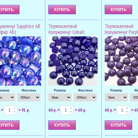
ужемчуг Sapphire AB
Термоклеевой
Термоклеевой
пфир АБ)
полужемчуг Cobalt
полужемчуг Purpl
азмер
Фасовка
Размер
Фасовка
Размер
Ф
.
91 р.
60 р.
60 р.
60 р.
60
×
=
×
=
×
=