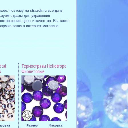
ее, поэтому на strazok.ru всегда в
ьзуем стразы для украшения
соотношению цены и качества. Вы также
ормив заказ в интернет-магазине
вныекупить #купитьнедорого #стразыдешево
платьестразами #украситьтанцевальныйкостюм
etal
Термостразы Heliotrope
к
Фиолетовые
асовка
Размер
Фасовка