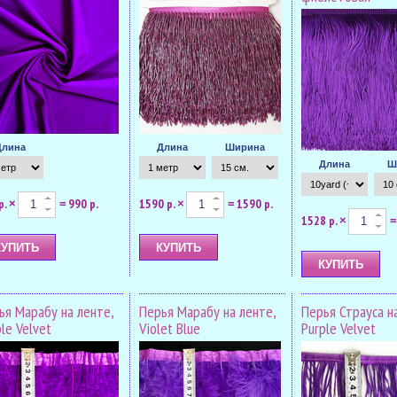
Длина
Длина
Ширина
Длина
Ш
р.
990 р.
1590 р.
1590 р.
×
=
×
=
1528 р.
×
=
ья Марабу на ленте,
Перья Марабу на ленте,
Перья Страуса н
le Velvet
Violet Blue
Purple Velvet