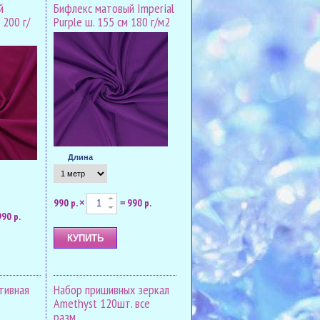
й
Бифлекс матовый Imperial
 200 г/
Рurple ш. 155 см 180 г/м2
Длина
990 р.
990 р.
×
=
990 р.
тивная
Набор пришивных зеркал
Amethyst 120шт. все
разм.