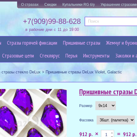
О стразах
Скидки
Купальники RG б/у
Украшение стразам
+7(909)99-88-628
в рабочие дни с 11 до 19:00
ы
Стразы горячей фиксации
Пришивные стразы
Жемчуг и бусин
Cтразовые цепи
Стеклярус
Перья
Инструменты
Заколки и 
 стразы стекло DeLux
>
Пришивные стразы DeLux Violet, Galactic
Пришивные стразы De
Размер
Фасовка
912 р.
912 р.
×
=