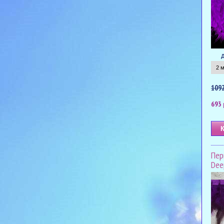
1092
693 
Пер
Dee