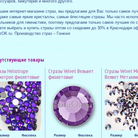
ссуаров, бижутерии и многого другого.
шем интернет-магазине страз, мы предлагаем для Вас только самое лучш
даже самые яркие кристаллы, самые блестящие стразы. Мы часто испол
альников для гимнастики, поэтому предлагаем только самое лучшее по 
ете выбрать и купить стразы оптом со скидками до 30% в Краснодаре оф
zOK.ru. Производство страз – Гонконг.
азывКраснодаре #купитьвКраснодаре #купитьнаКубани #стразыgalactic #стразыприши
ернет-магазинStrazok #стразыViolet #украситькупальникстразами #украситьбальное
утствующие товары
азы Heliotrope
Стразы Velvet Вельвет
Стразы Velvet M
иотроп фиолетовые
фиолетовые
Велвет Металли
азмер
Фасовка
Размер
Фасовка
Размер
Ф