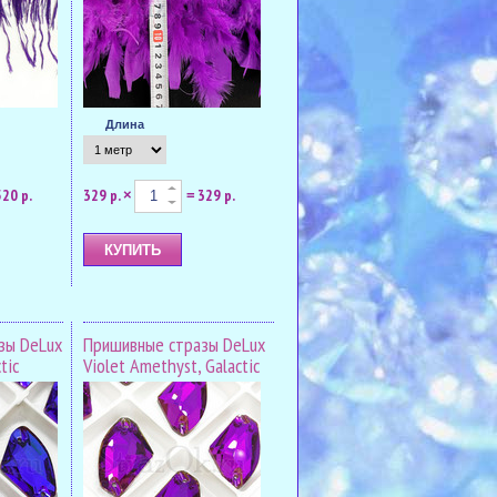
Длина
520 р.
329 р.
329 р.
×
=
зы DeLux
Пришивные стразы DeLux
tic
Violet Amethyst, Galactic