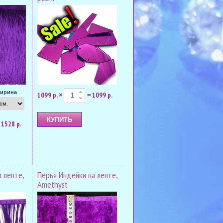
ирина
1099 р.
1099 р.
×
=
1528 р.
а ленте,
Перья Индейки на ленте,
Amethyst