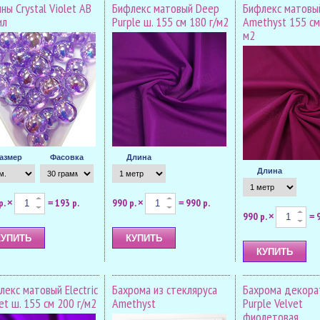
ны Crystal Violet AB
Бифлекс матовый Deep
Бифлекс матовы
ил
Purple ш. 155 см 180 г/м2
Amethyst 155 см
м2
азмер
Фасовка
Длина
Длина
р.
193 р.
990 р.
990 р.
×
=
×
=
990 р.
×
=
лекс матовый Electric
Бахрома из стекляруса
Бахрома декора
et ш. 155 см 200 г/м2
Amethyst
Purple Velvet
фиолетовая