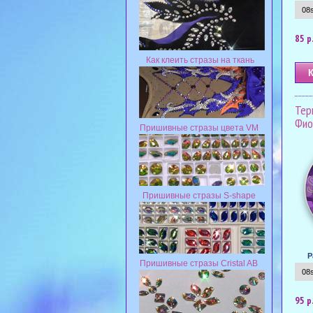
85 р
Как клеить стразы на ткань
Тер
Фио
Пришивные стразы цвета VM
Пришивные стразы S-shape
Р
Пришивные стразы Cristal AB
95 р