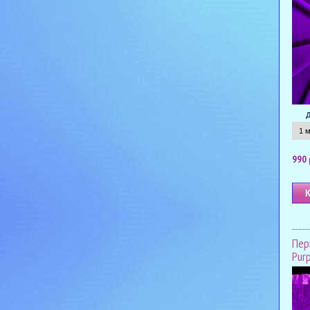
990 
Пер
Purp