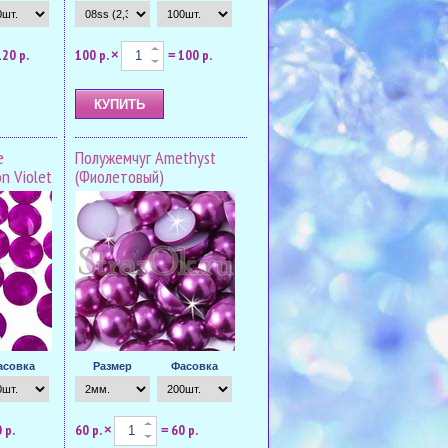
120 р.
100 р.
100 р.
×
=
е
Полужемчуг Amethyst
n Violet
(Фиолетовый)
асовка
Размер
Фасовка
 р.
60 р.
60 р.
×
=