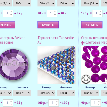
.
85 р.
80 р.
80 р.
120 р.
×
=
×
=
×
=
мостразы Velvet
Термостразы Tanzanite
Стразы неоновы
летовые
AB
фиолетовые Neo
азмер
Фасовка
Размер
Фасовка
Размер
Ф
.
95 р.
100 р.
100 р.
90 р.
90
×
=
×
=
×
=