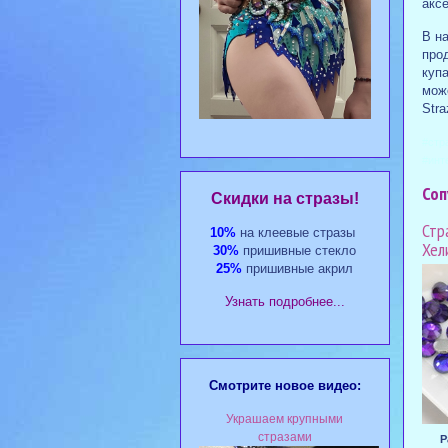
аксе
В на
про
куп
мож
Stra
#стр
#инт
Соп
Cкидки на стразы!
Стр
10%
на клеевые стразы
Хел
30%
пришивные стекло
25%
пришивные акрил
Узнать подробнее...
Смотрите новое видео:
Украшаем крупными
стразами
Р