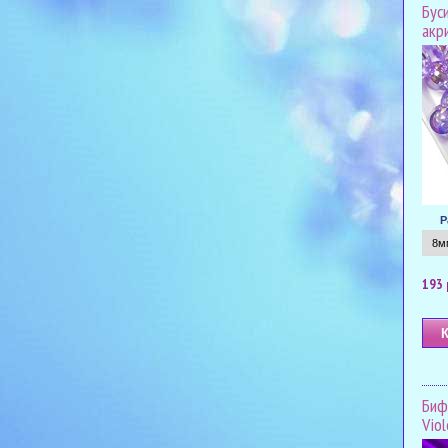
Буси
акр
Р
193 
Биф
Viol