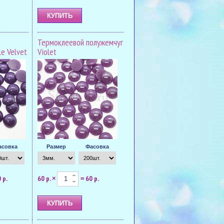
Термоклеевой полужемчуг
e Velvet
Violet
асовка
Размер
Фасовка
 р.
60 р.
60 р.
×
=