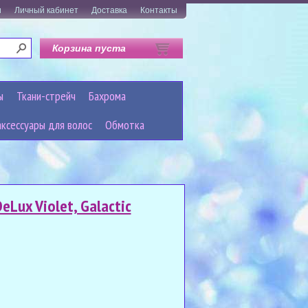
и
Личный кабинет
Доставка
Контакты
Корзина пуста
ы
Ткани-стрейч
Бахрома
аксессуары для волос
Обмотка
Lux Violet, Galactic