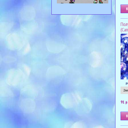
Пол
(Са
Р
91 р