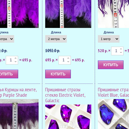
Длина
Длина
Длина
.0 р.
1092.0 р.
520 р.
×
=
р.
693 р.
693 р.
693 р.
×
=
×
=
ья Курицы на ленте,
Пришивные стразы
Пришивные стра
p Purple Shade
стекло Electric Violet,
Violet Blue, Galac
Galactic