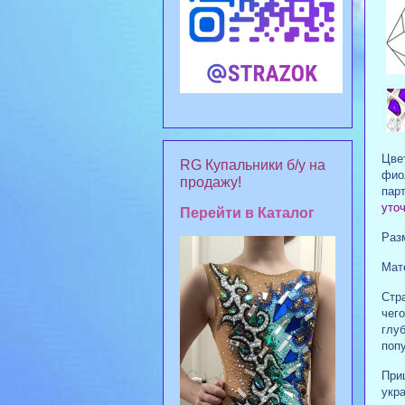
Цвет
RG Купальники б/у на
фио
продажу!
пар
уточ
Перейти в Каталог
Раз
Мат
Стр
чег
глу
поп
При
укр