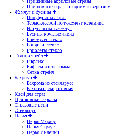
Пришивные акриловые стразы
Пришивные стразы с одним отверстием
Жемчуг и бусины
Полубусины акрил
Термоклеевой полужемчуг керамика
Натуральный жемчуг
Бусины круглые акрил
Биконусы стекло
Рондели стекло
Бриолеты стекло
Ткани-стрейч
Бифлекс
Бифлекс-голограмма
Сетка-стрейч
Бахрома
Бахрома из стекляруса
Бахрома декоративная
Клей для страз
Пришивные зеркала
Cтразовые цепи
Стеклярус
Перья
Перья Марабу
Перья Страуса
Перья Индейки