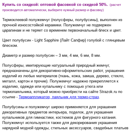
Купить со скидкой:
оптовой фасовкой со скидкой 50%.
(расчет
производится автоматически, выберите нужный размер и фасовку)
Термоклеевой полужемчуг (полусферы, полубусины), выполнен из
прочной износостойкой керамики. Полужемчуг не подвержен
царапинам и не теряет со временем первоначальный блеск и цвет.
Цвет полубусин - Light Sapphire (Лайт Сапфир) голубой с глянцевым
блеском.
Диаметр и размер полубусин – 3 мм, 4 мм, 6 мм, 8 мм.
Полусферы, имитирующие натуральный природный жемчуг,
предназначены для декоративно-оформительских работ, украшения
изделий из любых материалов (ткань, кожа, замша, дерево, стекло,
металл, картон и прочие). Полужемчуг надежно прикрепляется к
изделию, одежде или купальнику с помощью утюга или
термопаяльника, который можно приобрести на сайте Strazok.ru по
ссылке -
Термоаппликатор, паяльник для термо-страз
.
Полубусины и полужемчуг широко применяется для украшения
декоративных предметов интерьера, поделок, для украшения
купальников для гимнастики, костюмов для фигурного катания.
Полужемчуг используется также для декорирования украшения
нарядной модной одежды, стильных аксессуаров, свадебных платьев