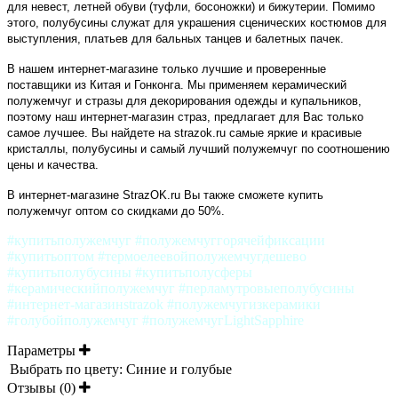
для невест, летней обуви (туфли, босоножки) и бижутерии. Помимо
этого, полубусины служат для украшения сценических костюмов для
выступления, платьев для бальных танцев и балетных пачек.
В нашем интернет-магазине только лучшие и проверенные
поставщики из Китая и Гонконга. Мы применяем керамический
полужемчуг и стразы для декорирования одежды и купальников,
поэтому наш интернет-магазин страз, предлагает для Вас только
самое лучшее. Вы найдете на strazok.ru самые яркие и красивые
кристаллы, полубусины и самый лучший полужемчуг по соотношению
цены и качества.
В интернет-магазине StrazOK.ru Вы также сможете купить
полужемчуг оптом со скидками до 50%.
#купитьполужемчуг #полужемчуггорячейфиксации
#купитьоптом #термоелеевойполужемчугдешево
#купитьполубусины #купитьполусферы
#керамическийполужемчуг #перламутровыеполубусины
#интернет-магазинstrazok #полужемчугизкерамики
#голубойполужемчуг #полужемчугLightSapphire
Параметры
Выбрать по цвету:
Синие и голубые
Отзывы (0)