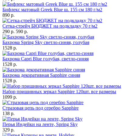
Бифлекс матовый Greek Blue ш. 155 см 180 г/м2
890 р.
Сетка-стрейч БЮДЖЕТ на подкладку 70 г/м2
290 р.
590 р.
Бахрома Spring Sky светло-синяя, голубая
1528 р.
Бахрома Capri Blue голубая, светло-синяя
1528 р.
Бахрома декоративная Sapphire синяя
1528 р.
Набор пришивных зеркал Sapphire 120шт. все размеры
1099 р.
Стразовая цепь под серебро Sapphire
138 р.
Перья Индейки на ленте, Spring Sky
329 р.