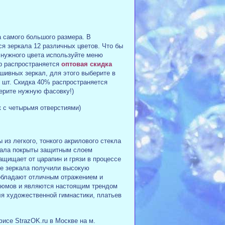
 самого большого размера. В
я зеркала 12 различных цветов. Что бы
 нужного цвета используйте меню
ар распространяется
оптовая скидка
шивных зеркал, для этого выберите в
 шт. Скидка 40% распространяется
берите нужную фасовку!)
 с четырьмя отверстиями)
из легкого, тонкого акрилового стекла
кала покрыты защитным слоем
ащищает от царапин и грязи в процессе
ые зеркала получили высокую
обладают отличным отражением и
стюмов и являются настоящим трендом
я художественной гимнастики, платьев
исе StrazOK.ru в Москве на м.