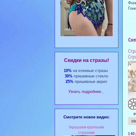
Фонв
Гонк
#где
#зак
#куп
Соп
Стра
Crys
Cкидки на стразы!
10%
на клеевые стразы
30%
пришивные стекло
25%
пришивные акрил
Узнать подробнее...
Р
Смотрите новое видео:
Украшаем крупными
стразами
140 