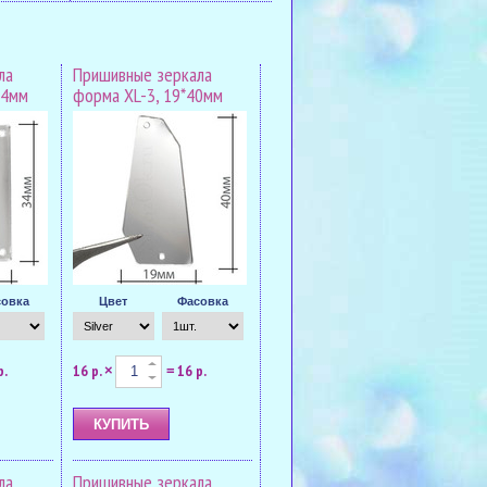
ла
Пришивные зеркала
34мм
форма XL-3, 19*40мм
овка
Цвет
Фасовка
р.
16 р.
16 р.
×
=
ла
Пришивные зеркала