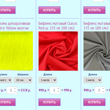
рома декоративная
Бифлекс матовый Classic
Бифлекс матовый
tric Yellow желтая
Red ш. 155 см 180 г/м2
155 см 180 г/м2
Длина
Ширина
Длина
Длина
 р.
1528 р.
990 р.
990 р.
990 р.
×
=
×
=
×
=