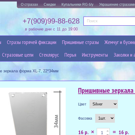
О стразах
Скидки
Купальники RG б/у
Украшение стразам
+7(909)99-88-628
в рабочие дни с 11 до 19:00
ы
Стразы горячей фиксации
Пришивные стразы
Жемчуг и бусин
Cтразовые цепи
Стеклярус
Перья
Инструменты
Заколки и 
 зеркала форма XL-7, 22*34мм
Пришивные зеркала 
Цвет
Фасовка
16 р.
16 р.
×
=