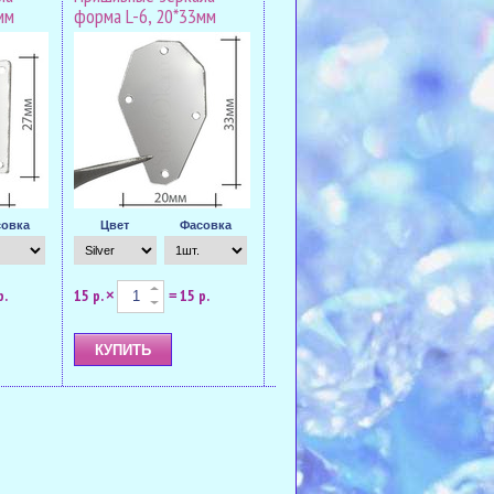
мм
форма L-6, 20*33мм
овка
Цвет
Фасовка
р.
15 р.
15 р.
×
=