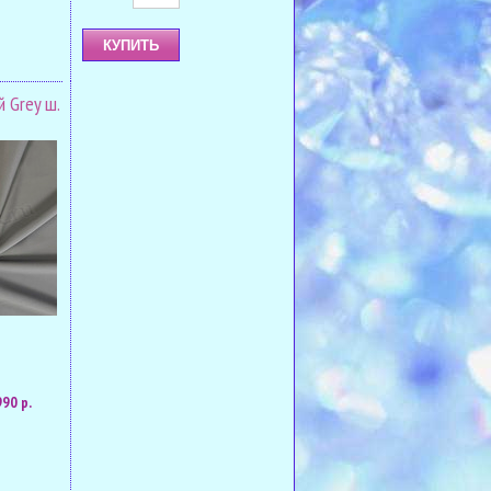
 Grey ш.
990 р.