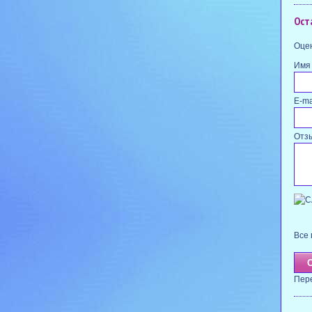
Ост
Оцен
Имя
E-ma
Отз
Все 
Пер