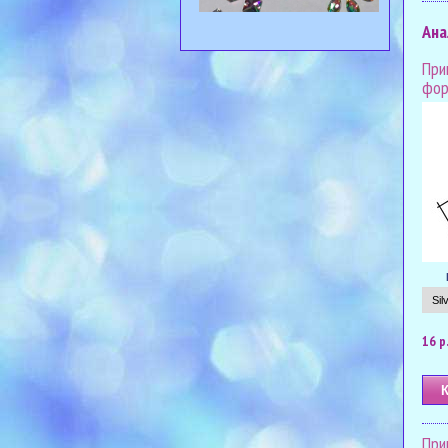
Ана
При
фор
16 р
При