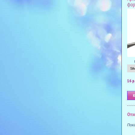
фор
16 р
Отз
Пок