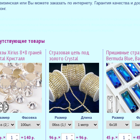
изинская или Вы можете заказать по интернету. Гарантия качества и до
онг.
найтипришивныезеркала #гдекупитьзеркала #гденайтизеркала #купитьпришивыезеркал
азатьпришивныезеркала #пришивныезеркалавинтернете #пришитьзеркалакодежде #пр
итьзеркаладешево #зеркаладляукрашенияодежды #какпришитьзеркало
утствующие товары
зы Xirius 8+8 граней
Стразовая цепь под
Пришивные стра
tal Кристалл
золото Crystal
Bermuda Blue, B
азмер
Фасовка
Размер
Длина
Размер
Ф
р.
140 р.
96 р.
96 р.
45 р.
45
×
=
×
=
×
=