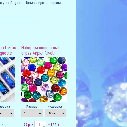
ступной цены. Производство зеркал
а #украситькупальник
ишивныезеркалатреугольники
зы DeLux
Набор разноцветных
aguette
страз Акрил Rivoli
асовка
Размер
Фасовка
 р.
199 р.
199 р.
×
=