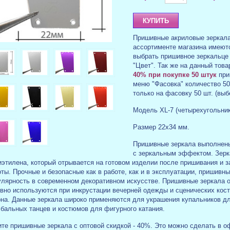
Пришивные акриловые зеркала
ассортименте магазина имеютс
выбрать пришивное зеркальце
"Цвет". Так же на данный тов
40% при покупке 50 штук
при
меню "Фасовка" количество 50
только на фасовку 50 шт. (вы
Модель XL-7 (четырехугольник
Размер 22х34 мм.
Пришивные зеркала выполнены 
с зеркальным эффектом. Зер
этилена, который отрывается на готовом изделии после пришивания и з
ты. Прочные и безопасные как в работе, как и в эксплуатации, пришивн
улярность в современном декоративном искусстве. Пришивные зеркала 
ивно используются при инкрустации вечерней одежды и сценических ко
она. Данные зеркала широко применяются для украшения купальников дл
 бальных танцев и костюмов для фигурного катания.
те пришивные зеркала с оптовой скидкой - 40%. Это можно сделать в оф