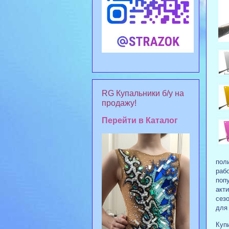
RG Купальники б/у на
продажу!
Перейти в Каталог
поли
рабо
поп
акт
сез
для
Купи