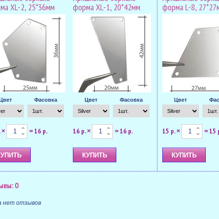
ма XL-2, 25*36мм
форма XL-1, 20*42мм
форма L-8, 27*27
Цвет
Фасовка
Цвет
Фасовка
Цвет
Фас
.
16 р.
16 р.
16 р.
15 р.
15 
×
=
×
=
×
=
ывы: 0
а нет отзывов