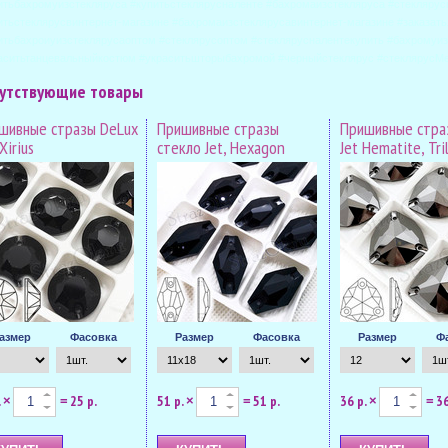
итьбахромуизстекляруса #купитьстеклярусналенте #бахромаизстекляруса #стекляру
итьстеклярусвинтернет-магазине #бахромаизстеклярусавинтернет-магазине #заказать
итьбахроиуизстеклярусаоптом #стеклярусоптом #стеклярусналентекупить #бахромуиз
аситьтанцевальныйкостюм #украситьшторыбахромой #черныйстеклярус #стеклярусMe
утствующие товары
шивные стразы DeLux
Пришивные стразы
Пришивные стра
 Xirius
стекло Jet, Hexagon
Jet Hematite, Tril
азмер
Фасовка
Размер
Фасовка
Размер
Ф
.
25 р.
51 р.
51 р.
36 р.
36
×
=
×
=
×
=