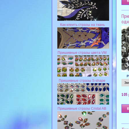
При
одн
Как клеить стразы на ткань
Пришивные стразы цвета VM
Р
Пришивные стразы S-shape
105 
Пришивные стразы Cristal AB