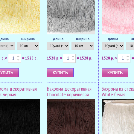
Длина
Ширина
Длина
Ширина
Длина
Ш
 р.
1528 р.
1528 р.
1528 р.
1528 р.
×
=
×
=
×
=
рома декоративная
Бахрома декоративная
Бахрома из стек
ck чёрная
Chocolate коричневая
White белая