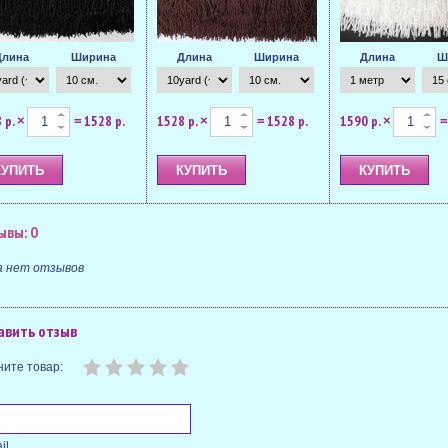
Длина
Ширина
Длина
Ширина
Длина
Ш
 р.
1528 р.
1528 р.
1528 р.
1590 р.
×
=
×
=
×
=
ывы: 0
а нет отзывов
авить отзыв
ите товар:
il