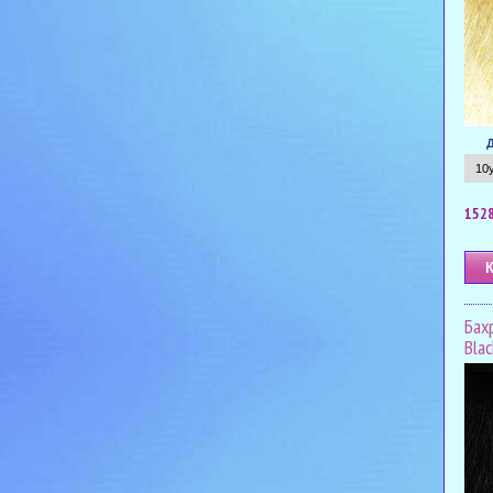
1528
Бах
Bla