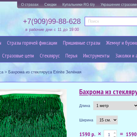
О стразах
Скидки
Купальники RG б/у
Украшение стразам
+7(909)99-88-628
в рабочие дни с 11 до 19:00
ы
Стразы горячей фиксации
Пришивные стразы
Жемчуг и бусин
Cтразовые цепи
Стеклярус
Перья
Инструменты
Заколки и 
са
>
Бахрома из стекляруса Erinite Зелёная
Бахрома из стекляру
Длина
Ширина
1590 р.
1590
×
=