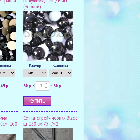
8 граней
Полужемчуг Jet / Black
(Чёрный)
асовка
Размер
Фасовка
169 р.
60 р.
60 р.
×
=
амма
Сетка-стрейч черная Black
50см, 160
ш. 180 см 75 г/м2