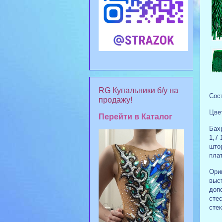
RG Купальники б/у на
Сост
продажу!
Цве
Перейти в Каталог
Бах
1,7-
што
плат
Ори
выс
доп
сте
сте