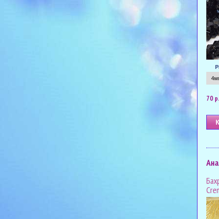
Р
70 р
Ана
Бах
Cre