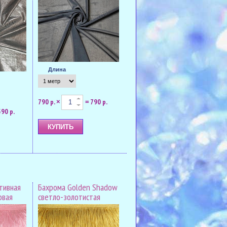
Длина
790 р.
790 р.
×
=
590 р.
тивная
Бахрома Golden Shadow
овая
светло-золотистая