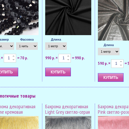
азмер
Фасовка
Длина
Длина
.
70 р.
990 р.
990 р.
×
=
×
=
590 р.
×
=
логичные товары
рома декоративная
Бахрома декоративная
Бахрома декора
me кремовая
Light Grey светло-серая
Pink светло-роз