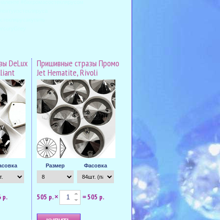
сналенте #бахромасостеклярусом
лентуизстекляруса
стеклярусакупить
rcuryGrey
зы DeLux
Пришивные стразы Промо
liant
Jet Hematite, Rivoli
асовка
Размер
Фасовка
 р.
505 р.
505 р.
×
=