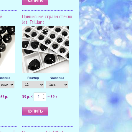
ый
Пришивные стразы стекло
Jet, Trilliant
асовка
Размер
Фасовка
67 р.
39 р.
39 р.
×
=