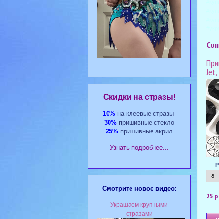
#куп
#куп
#куп
#укр
Соп
При
Jet,
Cкидки на стразы!
10%
на клеевые стразы
30%
пришивные стекло
25%
пришивные акрил
Узнать подробнее...
Р
Смотрите новое видео:
25 р
Украшаем крупными
стразами