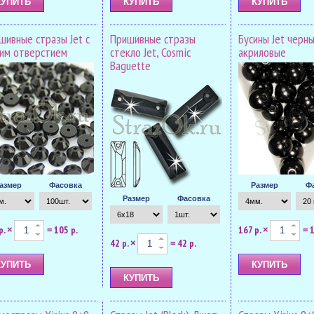
шивные стразы Jet с
Пришивные стразы
Бусины Jet черн
им отверстием
стекло Jet, Cosmic
акриловые
Baguette
азмер
Фасовка
Размер
Ф
Размер
Фасовка
р.
105 р.
167 р.
1
×
=
×
=
42 р.
42 р.
×
=