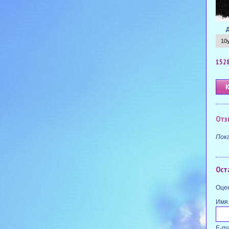
1528
Отз
Пок
Ост
Оцен
Имя
E-ma