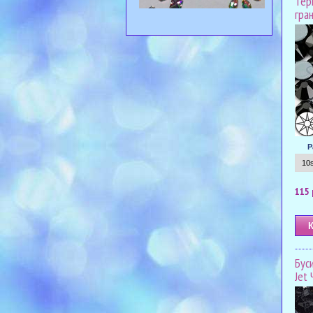
Тер
гра
Р
115 
Бус
Jet