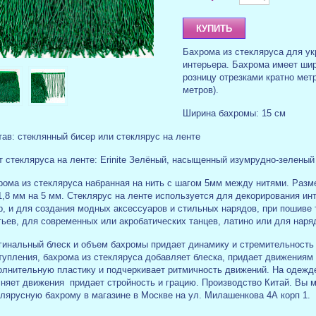
Бахрома из стекляруса для у
интерьера. Бахрома имеет шир
розницу отрезками кратно метр
метров).
Ширина бахромы: 15 см
ав: стеклянный бисер или стеклярус на ленте
т стекляруса на ленте: Erinite Зелёный, насыщенный изумрудно-зелены
рома из стекляруса набранная на нить с шагом 5мм между нитями. Разм
1,8 мм на 5 мм. Стеклярус на ленте
используется для декорирования инт
р, и для создания модных аксессуаров и стильных нарядов, при пошиве
ьев, для современных или акробатических танцев, латино или для наря
гинальный блеск и объем бахромы придает динамику и стремительность
тупления, бахрома из стекляруса добавляет блеска, придает движениям
олнительную пластику и подчеркивает ритмичность движений. На одежде
сняет движения придает стройность и грацию. Производство Китай. Вы м
клярусную бахрому в магазине в Москве на ул. Милашенкова 4А корп 1.