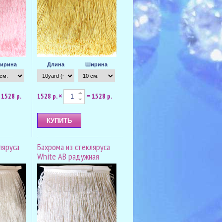
ирина
Длина
Ширина
1528 р.
1528 р.
1528 р.
×
=
ляруса
Бахрома из стекляруса
White AB радужная