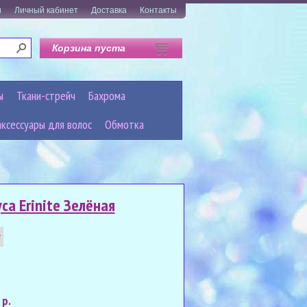
и
Личный кабинет
Доставка
Контакты
Корзина пуста
ы
Ткани-стрейч
Бахрома
аксессуары для волос
Обмотка
са Erinite Зелёная
 р.