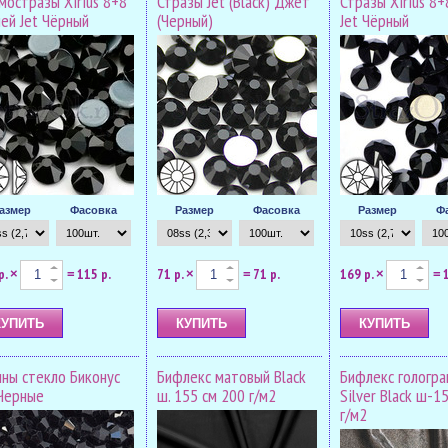
мостразы Xirius 8+8
Стразы Jet (Black) Джет
Стразы Xirius 8+
ней Jet Чёрный
(Черный)
Jet Чёрный
азмер
Фасовка
Размер
Фасовка
Размер
Ф
р.
115 р.
71 р.
71 р.
169 р.
×
=
×
=
×
=
ины стекло Биконус
Бифлекс матовый Black
Бифлекс гологр
 Черные
ш. 155 см 200 г/м2
Silver Black ш-1
г/м2