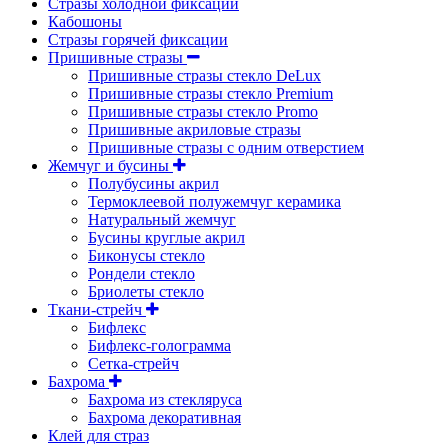
Стразы холодной фиксации
Кабошоны
Стразы горячей фиксации
Пришивные стразы
Пришивные стразы стекло DeLux
Пришивные стразы стекло Premium
Пришивные стразы стекло Promo
Пришивные акриловые стразы
Пришивные стразы с одним отверстием
Жемчуг и бусины
Полубусины акрил
Термоклеевой полужемчуг керамика
Натуральный жемчуг
Бусины круглые акрил
Биконусы стекло
Рондели стекло
Бриолеты стекло
Ткани-стрейч
Бифлекс
Бифлекс-голограмма
Сетка-стрейч
Бахрома
Бахрома из стекляруса
Бахрома декоративная
Клей для страз