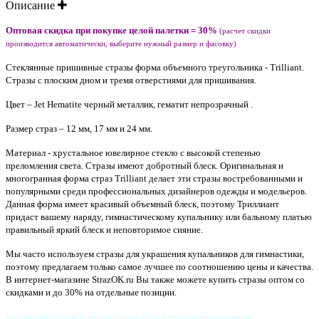
Описание
Оптовая скидка при покупке целой палетки = 30%
(расчет скидки
производится автоматически, выберите нужный размер и фасовку)
Стеклянные пришивные стразы форма объемного треугольника - Trilliant.
Стразы с плоским дном и тремя отверстиями для пришивания.
Цвет – Jet Hematite черный металлик, гематит непрозрачный .
Размер страз – 1
2 мм, 17 мм и 24 мм.
Материал - хрустальное ювелирное стекло с высокой степенью
преломления света. Стразы имеют добротный блеск. Оригинальная и
многогранная форма страз Trilliant делает эти стразы востребованными и
популярными среди профессиональных дизайнеров одежды и модельеров.
Данная форма имеет красивый объемный блеск, поэтому Триллиант
придаст вашему наряду, гимнастическому купальнику или бальному платью
правильный яркий блеск и неповторимое сияние.
Мы часто используем стразы для украшения купальников для гимнастики,
поэтому предлагаем только самое лучшее по соотношению цены и качества
.
В интернет-магазине StrazOK.ru Вы также можете купить стразы оптом со
скидками и до 30% на отдельные позиции.
#оптомкупитьстразы #оптовыеценынастразы #стразыпришивныекупить