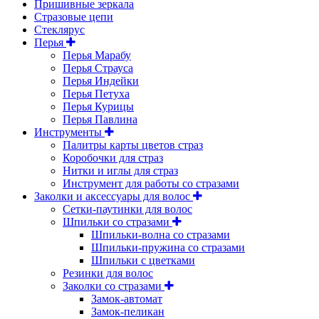
Пришивные зеркала
Cтразовые цепи
Стеклярус
Перья
Перья Марабу
Перья Страуса
Перья Индейки
Перья Петуха
Перья Курицы
Перья Павлина
Инструменты
Палитры карты цветов страз
Коробочки для страз
Нитки и иглы для страз
Инструмент для работы со стразами
Заколки и аксессуары для волос
Сетки-паутинки для волос
Шпильки со стразами
Шпильки-волна со стразами
Шпильки-пружина со стразами
Шпильки с цветками
Резинки для волос
Заколки со стразами
Замок-автомат
Замок-пеликан