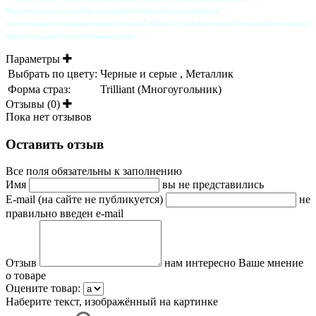
#купитьоптомстразы #стразыдешево #интернет-магазинstrazok
#хрустальныестеклянныестразы #стразыTrilliant #стразыТриллиант #стразыТреугольники
#цветJetчерный #купитьчерныестразы
Параметры
Выбрать по цвету:
Черные и серые , Металлик
Форма страз:
Trilliant (Многоугольник)
Отзывы (0)
Пока нет отзывов
Оставить отзыв
Все поля обязательны к заполнению
Имя
вы не представились
E-mail (на сайте не публикуется)
не
правильно введен e-mail
Отзыв
нам интересно Ваше мнение
о товаре
Оцените товар:
Наберите текст, изображённый на картинке