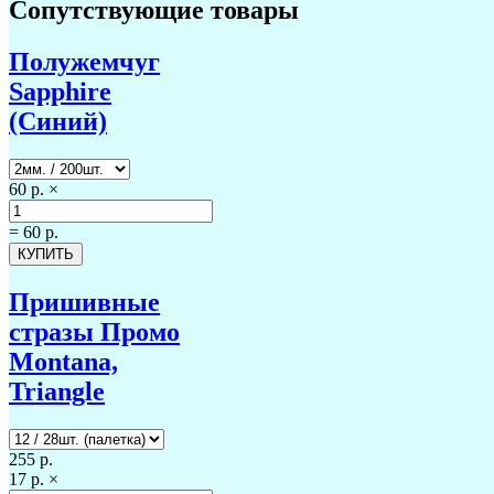
Сопутствующие товары
Полужемчуг
Sapphire
(Синий)
60 р.
×
=
60 р.
Пришивные
стразы Промо
Montana,
Triangle
255 р.
17 р.
×