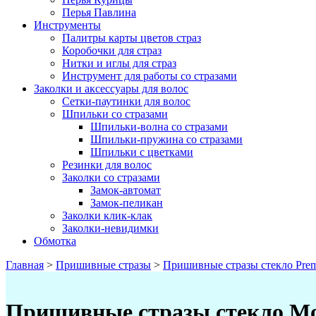
Перья Павлина
Инструменты
Палитры карты цветов страз
Коробочки для страз
Нитки и иглы для страз
Инструмент для работы со стразами
Заколки и аксессуары для волос
Сетки-паутинки для волос
Шпильки со стразами
Шпильки-волна со стразами
Шпильки-пружина со стразами
Шпильки с цветками
Резинки для волос
Заколки со стразами
Замок-автомат
Замок-пеликан
Заколки клик-клак
Заколки-невидимки
Обмотка
Главная
>
Пришивные стразы
>
Пришивные стразы стекло Pre
Пришивные стразы стекло Mo