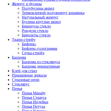
Жемчуг и бусины
Полубусины акрил
Термоклеевой полужемчуг керамика
Натуральный жемчуг
Бусины круглые акрил
Биконусы стекло
Рондели стекло
Бриолеты стекло
Ткани-стрейч
Бифлекс
Бифлекс-голограмма
Сетка-стрейч
Бахрома
Бахрома из стекляруса
Бахрома декоративная
Клей для страз
Пришивные зеркала
Cтразовые цепи
Стеклярус
Перья
Перья Марабу
Перья Страуса
Перья Индейки
Перья Петуха
Перья Курицы