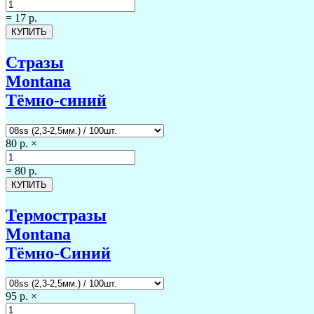
=
17 р.
Стразы
Montana
Тёмно-синий
80 р.
×
=
80 р.
Термостразы
Montana
Тёмно-Синий
95 р.
×