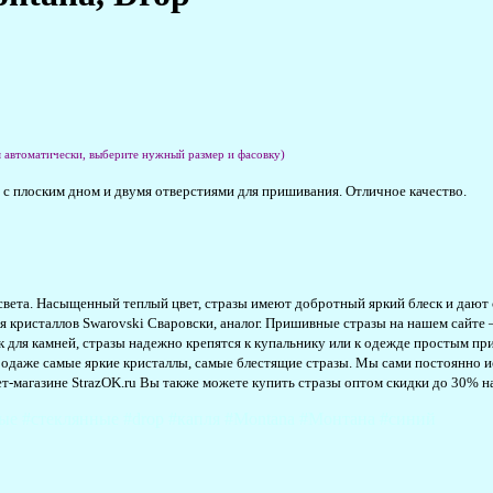
я автоматически, выберите нужный размер и фасовку)
с плоским дном и двумя отверстиями для пришивания. Отличное качество.
света. Насыщенный теплый цвет, стразы имеют добротный яркий блеск и дают 
 кристаллов Swarovski Сваровски, аналог. Пришивные стразы на нашем сайте 
к для камней, стразы надежно крепятся к купальнику или к одежде простым при
в продаже самые яркие кристаллы, самые блестящие стразы. Мы сами постоянно 
т-магазине StrazOK.ru Вы также можете купить стразы оптом скидки до 30% н
ые #стеклянные #drop #капля #Montana #Монтана #синий