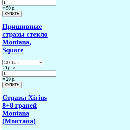
=
50 р.
Пришивные
стразы стекло
Montana,
Square
29 р.
×
=
29 р.
Стразы Xirius
8+8 граней
Montana
(Монтана)