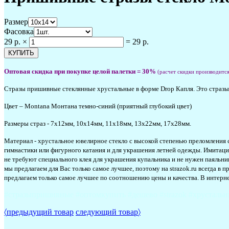
Размер
Фасовка
29 р.
×
=
29 р.
Оптовая скидка при покупке целой палетки = 30%
(расчет скидки производитс
Стразы пришивные стеклянные хрустальные в форме Drop Капля. Это стразы 
Цвет – Montana Монтана темно-синий (приятный глубокий цвет)
Размеры страз - 7х12мм, 10х14мм, 11х18мм, 13х22мм, 17х28мм.
Материал - хрустальное ювелирное стекло с высокой степенью преломления 
гимнастики или фигурного катания и для украшения летней одежды. Имитация
не требуют специального клея для украшения купальника и не нужен паяльни
мы предлагаем для Вас только самое лучшее, поэтому на strazok.ru всегда 
предлагаем только самое лучшее по соотношению цены и качества
.
В интерне
#стразыпришивные #оптомкупить #дешево #strazok #хрустальн
〈
предыдущий товар
следующий товар
〉