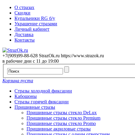
О стразах
Скидки
Купальники RG б/у
Украшение стразами
Личный кабинет
Доставка
Контакты
+7(909)99-88-628
StrazOk.ru
https://www.strazok.ru
в рабочие дни с 11 до 19:00
Корзина пуста
Стразы холодной фиксации
Кабошоны
Стразы горячей фиксации
Пришивные стразы
Пришивные стразы стекло DeLux
Пришивные стразы стекло Premium
Пришивные стразы стекло Promo
Пришивные акриловые стразы
Пришивные стразы с одним отверстием