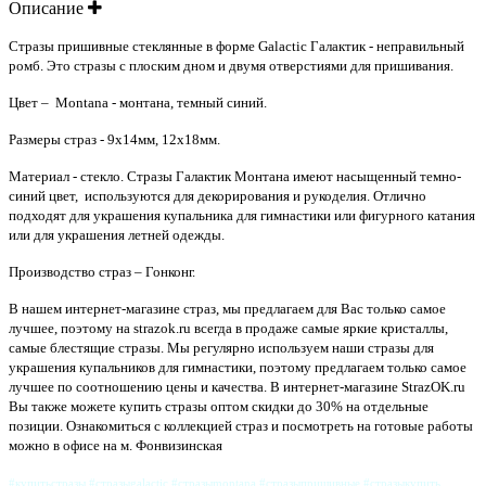
Описание
Стразы пришивные стеклянные в форме Galactic Галактик - неправильный
ромб. Это стразы с плоским дном и двумя отверстиями для пришивания.
Цвет – Montana - монтана, темный синий.
Размеры страз - 9х14мм, 12х18мм.
Материал - стекло. Стразы Галактик Монтана имеют насыщенный темно-
синий цвет, используются для декорирования и рукоделия. Отлично
подходят для украшения купальника для гимнастики или фигурного катания
или для украшения летней одежды.
Производство страз – Гонконг.
В нашем интернет-магазине страз, мы предлагаем для Вас только самое
лучшее, поэтому на strazok.ru всегда в продаже самые яркие кристаллы,
самые блестящие стразы. Мы регулярно используем наши стразы для
украшения купальников для гимнастики, поэтому предлагаем только самое
лучшее по соотношению цены и качества
.
В интернет-магазине StrazOK.ru
Вы также можете купить стразы оптом скидки до 30% на отдельные
позиции.
Ознакомиться с коллекцией страз и посмотреть на готовые работы
можно в офисе на м. Фонвизинская
#купитьстразы #стразыgalactic #стразыmontana #стразыпришивные #стразыкупить