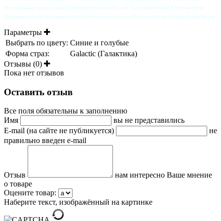
#пришивныестразыдешево #интернетмагазинStrazok #стразымонтана #стразыоптом
#дешевыестразы #стразыгалактик #темносиниестразы #стразыпромо #бюджетныестразы
Параметры
Выбрать по цвету:
Синие и голубые
Форма страз:
Galactic (Галактика)
Отзывы (0)
Пока нет отзывов
Оставить отзыв
Все поля обязательны к заполнению
Имя
вы не представились
E-mail (на сайте не публикуется)
не
правильно введен e-mail
Отзыв
нам интересно Ваше мнение
о товаре
Оцените товар:
Наберите текст, изображённый на картинке