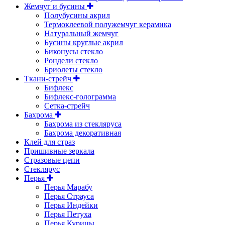
Жемчуг и бусины
Полубусины акрил
Термоклеевой полужемчуг керамика
Натуральный жемчуг
Бусины круглые акрил
Биконусы стекло
Рондели стекло
Бриолеты стекло
Ткани-стрейч
Бифлекс
Бифлекс-голограмма
Сетка-стрейч
Бахрома
Бахрома из стекляруса
Бахрома декоративная
Клей для страз
Пришивные зеркала
Cтразовые цепи
Стеклярус
Перья
Перья Марабу
Перья Страуса
Перья Индейки
Перья Петуха
Перья Курицы