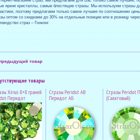
тернет-магазине страз, мы предлагаем для Вас только самое лучшее, по
ые яркие кристаллы, самые блестящие стразы. Мы используем стразы д
настики, поэтому предлагаем только самое лучшее по соотношению цены
зы оптом со скидками до 30% на отдельные позиции или в розницу через
зводство страз – Гонконг.
тSphinxHeliotrope #цветстразСфинкс #купитьстразыоптом #купитьоптом #стра
азыtriangles #стразыпришивныекупить #купитьнедорого #стразыдешево #ин
аситькупальник #украситьбальноеплатье
предыдущий товар
утствующие товары
зы Xirius 8+8 граней
Стразы Peridot AB
Стразы Peridot 
idot Перидот
Перидот АБ
(Салатовый)