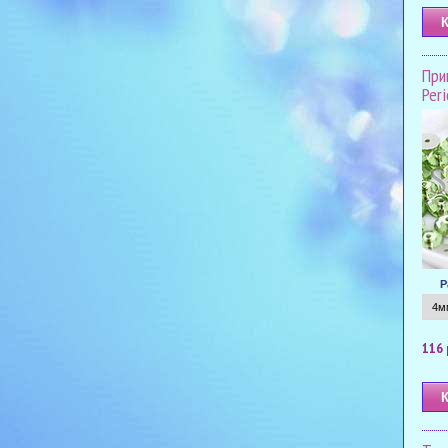
При
Per
Р
116 