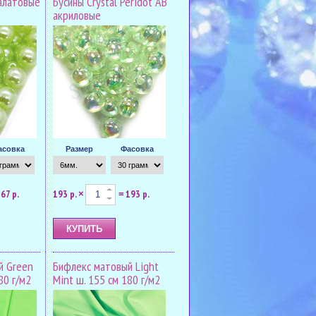
салатовые
Бусины Crystal Peridot AB
акриловые
асовка
Размер
Фасовка
67 р.
193 р.
193 р.
×
=
й Green
Бифлекс матовый Light
80 г/м2
Mint ш. 155 см 180 г/м2