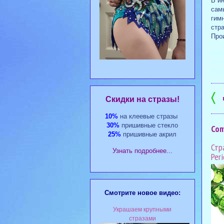
В ин
сам
гим
стра
Прои
#цве
#стр
#укр
〈
Cкидки на стразы!
10%
на клеевые стразы
30%
пришивные стекло
Соп
25%
пришивные акрил
Стра
Узнать подробнее...
Per
Смотрите новое видео:
Украшаем крупными
стразами