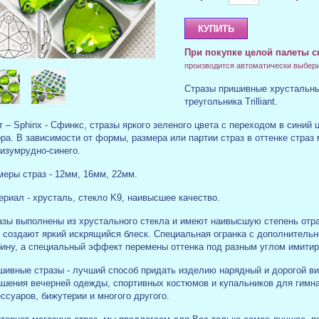
При покупке целой палеты с
производится автоматически выбер
Стразы пришивные хрустальн
треугольника Trilliant.
т
– Sphinx - Сфинкс, стразы яркого зеленого цвета с переходом в синий
ра. В зависимости от формы, размера или партии страз в оттенке страз
 изумрудно-синего.
меры страз - 12мм, 16мм, 22мм.
ериал - хрусталь, стекло K9, наивысшее качество.
азы выполнены из хрустального стекла и имеют наивысшую степень отра
о создают яркий искрящийся блеск. Специальная огранка с дополнитель
бину, а специальный эффект перемены оттенка под разным углом имитир
шивные стразы - лучший способ придать изделию нарядный и дорогой в
ашения вечерней одежды, спортивных костюмов и купальников для гимна
ссуаров, бижутерии и многого другого.