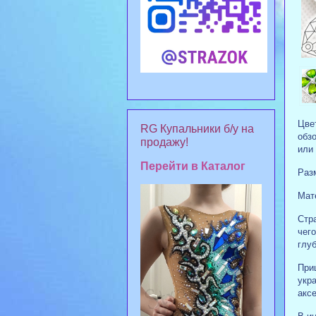
Цве
RG Купальники б/у на
обзо
продажу!
или
Перейти в Каталог
Раз
Мат
Стр
чег
глу
При
укр
аксе