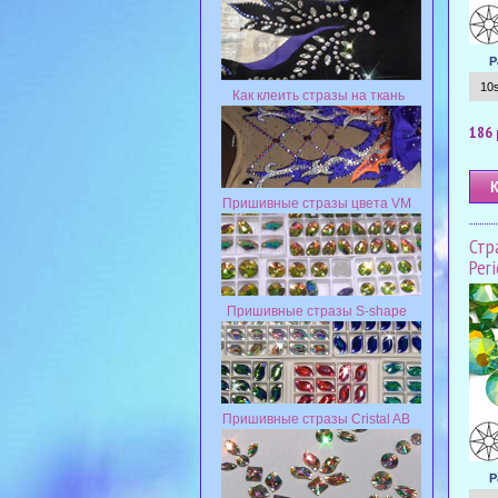
Р
Как клеить стразы на ткань
186 
Пришивные стразы цвета VM
Стра
Per
Пришивные стразы S-shape
Пришивные стразы Cristal AB
Р