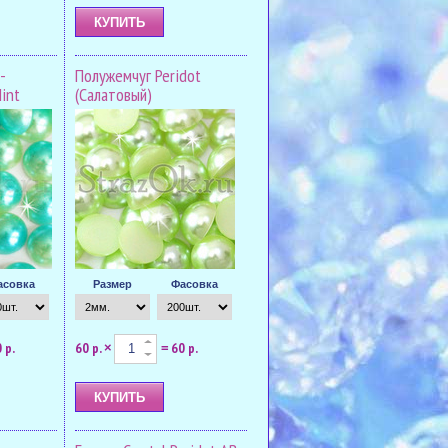
-
Полужемчуг Peridot
int
(Салатовый)
асовка
Размер
Фасовка
 р.
60 р.
60 р.
×
=