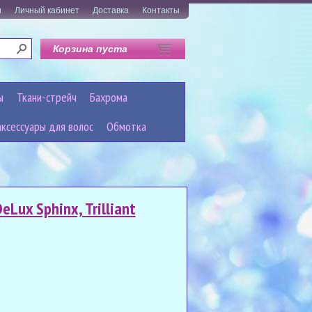
и
Личный кабинет
Доставка
Контакты
Корзина пуста
ы
Ткани-стрейч
Бахрома
аксессуары для волос
Обмотка
Lux Sphinx, Trilliant