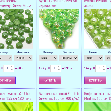
моклеевой
Бусины Crystal Green AB
Бусины Peridot 
ужемчуг Green Grass
акриловые
акрил
азмер
Фасовка
Размер
Фасовка
Размер
Ф
.
60 р.
193 р.
193 р.
167 р.
1
×
=
×
=
×
=
лекс матовый Ultra
Бифлекс матовый Electric
Бифлекс матовы
e ш. 155 см 180 г/м2
Green ш. 155 см 200 г/м2
Mint ш. 155 см 1