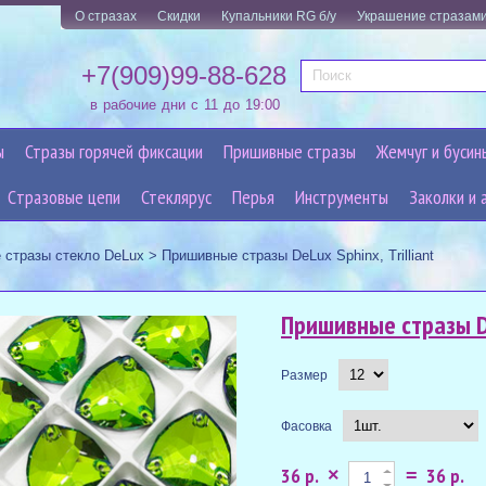
О стразах
Скидки
Купальники RG б/у
Украшение стразам
+7(909)99-88-628
в рабочие дни с 11 до 19:00
ы
Стразы горячей фиксации
Пришивные стразы
Жемчуг и бусин
Cтразовые цепи
Стеклярус
Перья
Инструменты
Заколки и 
 стразы стекло DeLux
>
Пришивные стразы DeLux Sphinx, Trilliant
Пришивные стразы De
Размер
Фасовка
36 р.
36 р.
×
=