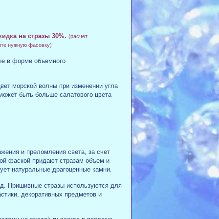
кидка на стразы 30%.
(расчет
ите нужную фасовку)
ые в форме объемного
 цвет морской волны при изменении угла
 может быть больше салатового цвета
жения и преломления света, за счет
ной фаской придают стразам объем и
ует натуральные драгоценные камни.
ид. Пришивные стразы используются для
стики, декоративных предметов и