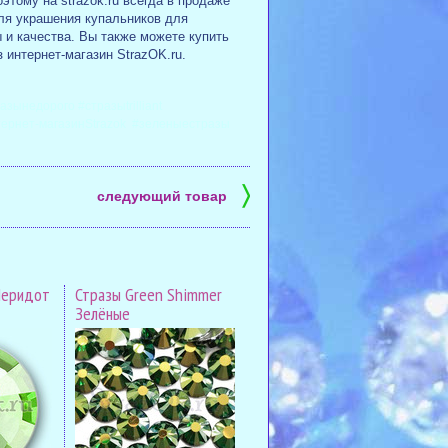
этому на strazok.ru всегда в продаже
ля украшения купальников для
 и качества. Вы также можете купить
 интернет-магазин StrazOK.ru.
зынедорого #стразыtrilliant
тернет-магазинStrazok #зеленыестразы
〉
следующий товар
Перидот
Стразы Green Shimmer
Зелёные