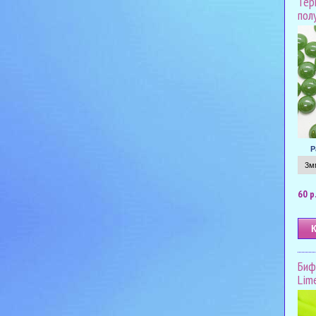
Тер
пол
Р
60 р
Биф
Lim