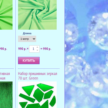
Длина
990 р.
990 р.
990 р.
×
=
тивная
Набор пришивных зеркал
еная
70 шт. Green