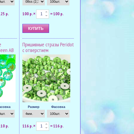
125 р.
100 р.
100 р.
×
=
е
Пришивные стразы Peridot
reen AB
с отверстием
асовка
Размер
Фасовка
110 р.
116 р.
116 р.
×
=