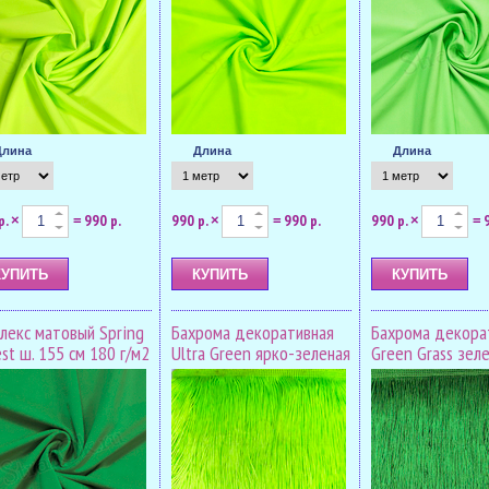
Длина
Длина
Длина
р.
990 р.
990 р.
990 р.
990 р.
×
=
×
=
×
=
лекс матовый Spring
Бахрома декоративная
Бахрома декора
st ш. 155 см 180 г/м2
Ultra Green ярко-зеленая
Green Grass зел