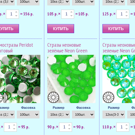
р.
356 р.
105 р.
105 р.
125 р.
×
=
×
=
×
=
мостразы Peridot
Стразы неоновые
Стразы неоновы
атовый
зелёные Neon Green
зеленые Neon G
азмер
Фасовка
Размер
Фасовка
Размер
Ф
.
95 р.
90 р.
90 р.
110 р.
×
=
×
=
×
=