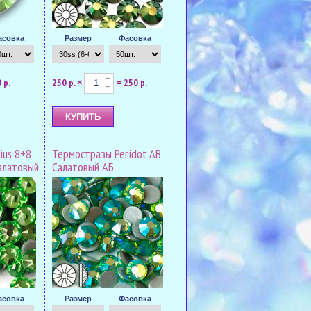
асовка
Размер
Фасовка
 р.
250 р.
250 р.
×
=
ius 8+8
Термостразы Peridot AB
Салатовый
Салатовый АБ
асовка
Размер
Фасовка