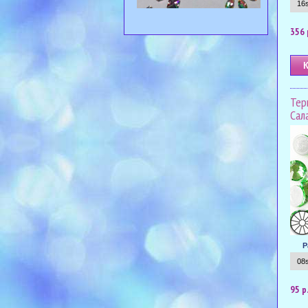
356 
Тер
Сал
Р
95 р