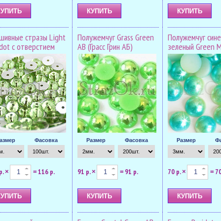
шивные стразы Light
Полужемчуг Grass Green
Полужемчуг сине
idot с отверстием
AB (Грасс Грин АБ)
зеленый Green M
азмер
Фасовка
Размер
Фасовка
Размер
Ф
р.
116 р.
91 р.
91 р.
70 р.
70
×
=
×
=
×
=