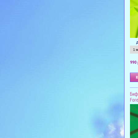
990 
Биф
Fore