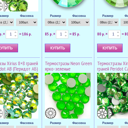
азмер
Фасовка
Размер
Фасовка
Размер
Ф
р.
186 р.
85 р.
85 р.
80 р.
80
×
=
×
=
×
=
зы Xirius 8+8 граней
Термостразы Neon Green
Термостразы Xir
idot AB (Перидот АБ)
ярко-зеленые
граней Peridot 
азмер
Фасовка
Размер
Фасовка
Размер
Ф