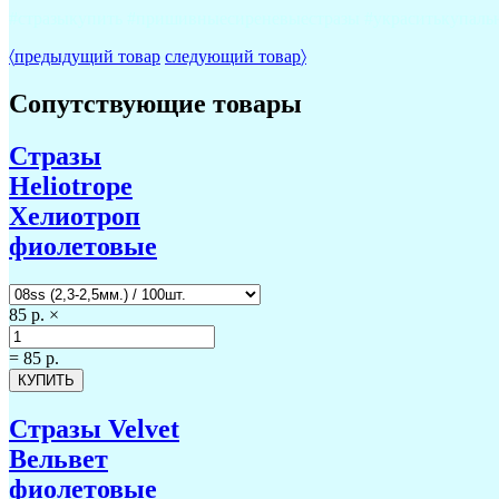
#стразыкупить #пришивныесиреневыестразы #украситькупальни
〈
предыдущий товар
следующий товар
〉
Сопутствующие товары
Стразы
Heliotrope
Хелиотроп
фиолетовые
85 р.
×
=
85 р.
Стразы Velvet
Вельвет
фиолетовые