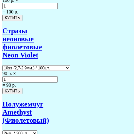
100 р.
×
=
100 р.
Стразы
неоновые
фиолетовые
Neon Violet
90 р.
×
=
90 р.
Полужемчуг
Amethyst
(Фиолетовый)