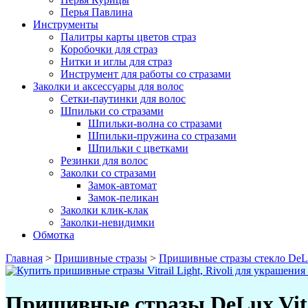
Перья Павлина
Инструменты
Палитры карты цветов страз
Коробочки для страз
Нитки и иглы для страз
Инструмент для работы со стразами
Заколки и аксессуары для волос
Сетки-паутинки для волос
Шпильки со стразами
Шпильки-волна со стразами
Шпильки-пружина со стразами
Шпильки с цветками
Резинки для волос
Заколки со стразами
Замок-автомат
Замок-пеликан
Заколки клик-клак
Заколки-невидимки
Обмотка
Главная
>
Пришивные стразы
>
Пришивные стразы стекло DeL
Пришивные стразы DeLux Vitra