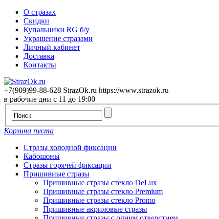
О стразах
Скидки
Купальники RG б/у
Украшение стразами
Личный кабинет
Доставка
Контакты
+7(909)99-88-628
StrazOk.ru
https://www.strazok.ru
в рабочие дни с 11 до 19:00
Корзина пуста
Стразы холодной фиксации
Кабошоны
Стразы горячей фиксации
Пришивные стразы
Пришивные стразы стекло DeLux
Пришивные стразы стекло Premium
Пришивные стразы стекло Promo
Пришивные акриловые стразы
Пришивные стразы с одним отверстием