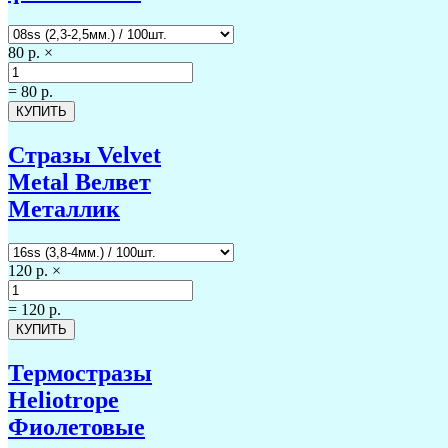
80 р.
×
=
80 р.
Стразы Velvet
Metal Велвет
Металлик
120 р.
×
=
120 р.
Термостразы
Heliotrope
Фиолетовые