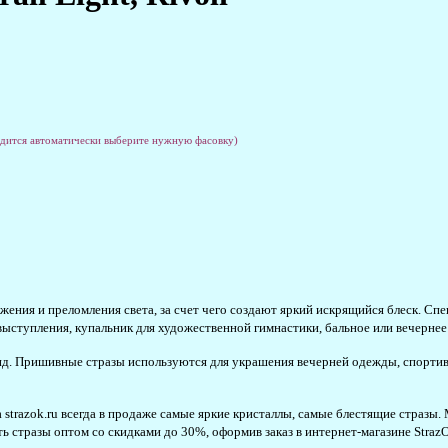
одится автоматически выберите нужную фасовку)
ения и преломления света, за счет чего создают яркий искрящийся блеск. Спе
выступления, купальник для художественной гимнастики, бальное или вечернее
д. Пришивные стразы используются для украшения вечерней одежды, спортив
а strazok.ru всегда в продаже самые яркие кристаллы, самые блестящие стразы
 стразы оптом со скидками до 30%, оформив заказ в интернет-магазине StrazOK