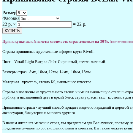
Размер
Фасовка
22 р.
×
=
22 р.
При покупке целой палеты стоимость страз дешевле на 30%.
(расчет произв
Стразы пришивные хрустальные в форме круга Rivoli.
Цвет – Vitrail Light Витрал Лайт. Сиреневый, светло-лиловый.
Размеры страз - 8мм, 10мм, 12мм, 14мм, 16мм, 18мм.
Материал - хрусталь, стекло K9, наивысшее качество.
Стразы выполнены из хрустального стекла и имеют наивысшую степень отраж
глубину, а насыщенный цвет и яркий блеск страз украсит ваш костюмов для 
Пришивные стразы - лучший способ придать изделию нарядный и дорогой ви
аксессуаров, бижутерии и многого другого.
В нашем интернет-магазине страз, мы предлагаем для Вас лучшее, поэтому н
предлагаем лучшее по соотношению цены и качества. Вы также можете купить