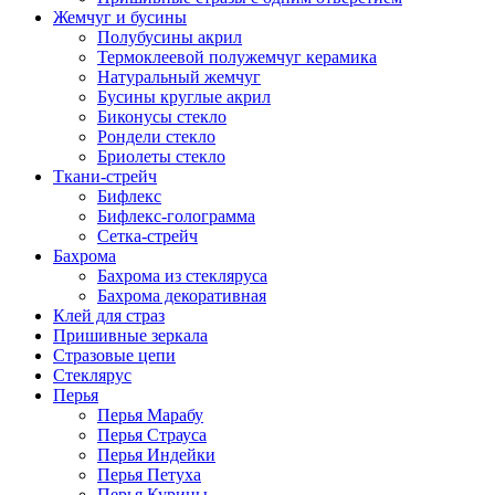
Жемчуг и бусины
Полубусины акрил
Термоклеевой полужемчуг керамика
Натуральный жемчуг
Бусины круглые акрил
Биконусы стекло
Рондели стекло
Бриолеты стекло
Ткани-стрейч
Бифлекс
Бифлекс-голограмма
Сетка-стрейч
Бахрома
Бахрома из стекляруса
Бахрома декоративная
Клей для страз
Пришивные зеркала
Cтразовые цепи
Стеклярус
Перья
Перья Марабу
Перья Страуса
Перья Индейки
Перья Петуха
Перья Курицы