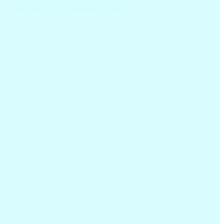
ы #заказатьстразы #стразынакупальник