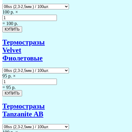
100 р.
×
=
100 р.
Термостразы
Velvet
Фиолетовые
95 р.
×
=
95 р.
Термостразы
Tanzanite AB