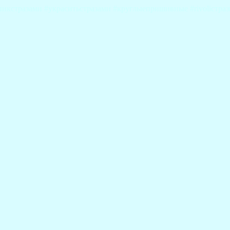
кстразами #украситьстразами #круглыепришивные #rivoliстраз