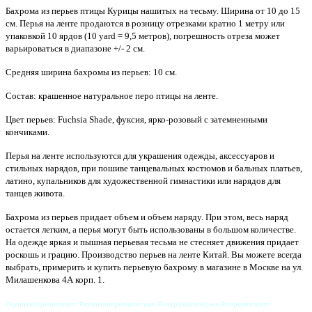
Бахрома из перьев птицы Курицы нашитых на тесьму. Ширина от 10 до 15
см. Перья на ленте продаются в розницу отрезками кратно 1 метру или
упаковкой 10 ярдов (10 yard = 9,5 метров), погрешность отреза может
варьироваться в диапазоне +/- 2 см.
Средняя ширина бахромы из перьев: 10 см.
Состав: крашенное натуральное перо птицы на ленте.
Цвет перьев: Fuchsia Shade, фуксия, ярко-розовый с затемненными
кончиками.
Перья на ленте используются для украшения одежды, аксессуаров и
стильных нарядов, при пошиве танцевальных костюмов и бальных платьев,
латино, купальников для художественной гимнастики или нарядов для
танцев живота.
Бахрома из перьев придает объем и объем наряду. При этом, весь наряд
остается легким, а перья могут быть использованы в большом количестве.
На одежде яркая и пышная перьевая тесьма не стесняет движения придает
роскошь и грацию. Производство перьев на ленте Китай. Вы можете всегда
выбрать, примерить и купить перьевую бахрому в магазине в Москве на ул.
Милашенкова 4А корп. 1.
#купитьперьяналенте #купитьперьянатесьме #бахромаизперьев #перьяналенте