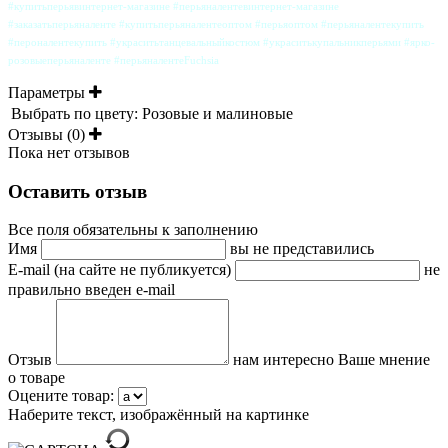
#купитьперьявинтернет-магазине #перьяналентевинтернет-магазине
#заказатьперьяналенте #купитьперьяналентеоптом #перьяоптом #перьяналентекупить
#пероналентекупить #украситьтанцевальныйкостюм #украситькупальникперьями #ярко-
розовыеперьяналенте #перьяналентеFuchsia
Параметры
Выбрать по цвету:
Розовые и малиновые
Отзывы (0)
Пока нет отзывов
Оставить отзыв
Все поля обязательны к заполнению
Имя
вы не представились
E-mail (на сайте не публикуется)
не
правильно введен e-mail
Отзыв
нам интересно Ваше мнение
о товаре
Оцените товар:
Наберите текст, изображённый на картинке