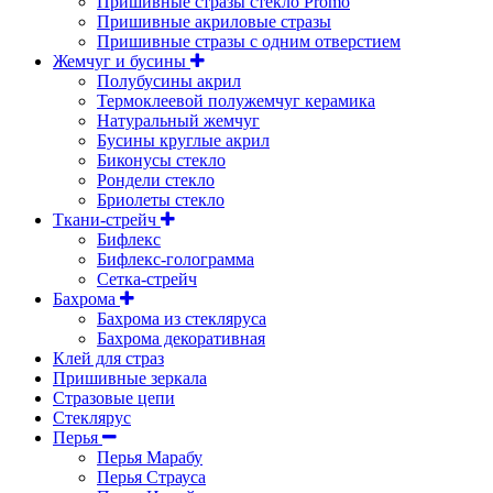
Пришивные стразы стекло Promo
Пришивные акриловые стразы
Пришивные стразы с одним отверстием
Жемчуг и бусины
Полубусины акрил
Термоклеевой полужемчуг керамика
Натуральный жемчуг
Бусины круглые акрил
Биконусы стекло
Рондели стекло
Бриолеты стекло
Ткани-стрейч
Бифлекс
Бифлекс-голограмма
Сетка-стрейч
Бахрома
Бахрома из стекляруса
Бахрома декоративная
Клей для страз
Пришивные зеркала
Cтразовые цепи
Стеклярус
Перья
Перья Марабу
Перья Страуса