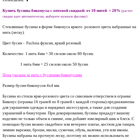
Купить бусины биконусы с оптовой скидкой: от 10 нитей = 20%
(расчет
скидки идет автоматически, выберите нужную фасовку)
Стеклянные бусины в форме биконуса яркого розового цвета набранные на
нить (леску).
Цвет бусин - Fuchsia фуксия, яркий розовый.
Количество: 1 нить 4мм = 30 см или около 80 бусин.
1 нить 6мм = 25 см или около 50 бусин
Цена указана за нить с бусинами-биконусами
Размер бусин-биконусов 4х4 мм.
Бусины из стекла ярко-розового цвета со сквозным отверстием в огранке
Биконус (огранка 16 граней по 8 граней с каждой стороны) предназначены
для украшения одежды и нарядных аксессуаров, а также для создания
украшений и бижутерии. При декорировании, бусины придадут вашему
изделию не только объем и сияние, они добавят ювелирный шик и блеск. С
помощью бусин можно свадебное или вечернее платье, костюм для танцев,
зимние варежки, броши, маски, сумочки, обувь, валенки, уги или иконы.
Бусины набраны на прочную леску, поэтому их можно использовать не