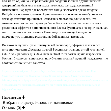
только по одной но и гирляндами для создания юбки и других висячих
декораций на бальных платьях, купальниках для художественной
гимнастики, нарядах для восточного танца, костюмах для беллиданс,
Bellydance и много другого. При оплетении или вышивании бусины на
леске достаточно пришить в нескольких местах по длине лески, что
значительно сокращает время работы. Богатая гамма цветного стекла и
различных эффектов дополнительного блеска бусин, а так же оригинальная,
многогранная форма помогут Вам создать настоящий шедевр и
подчеркнуть индивидуальность любой вещи или костюма.
Вы можете купить бусы-биконусы в Краснодаре, оформив заказ через
интернет-магазин. Доставка почтой России или транспортной компанией
СДЭК за 2 рабочих дня. Закажите в StrazOK.ru самые яркие и красивые
бусины, биконусы, кристаллы, полубусины и самый лучший полужемчуг по
соотношению цены и качества.
#купитьрозовыебусины #купитьФуксия #заказатьрозовыебусины #бысиныPink
#купитьбусиныоптом #бусиныдешево #бусиныбиконусы #купитьбиконусы
#биконусыкупить #украситьбусинами #украситьбиконусами #украшениебальногоплатья
#стразовыенити #купитьстразовыенити #интернет-магазинstrazok #биконусыRose
#фуксиябиконусы
Параметры
Выбрать по цвету:
Розовые и малиновые
Отзывы (0)