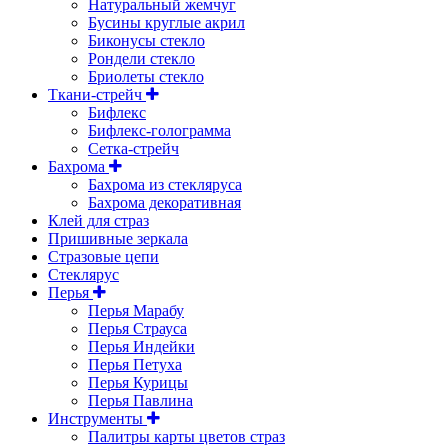
Натуральный жемчуг
Бусины круглые акрил
Биконусы стекло
Рондели стекло
Бриолеты стекло
Ткани-стрейч
Бифлекс
Бифлекс-голограмма
Сетка-стрейч
Бахрома
Бахрома из стекляруса
Бахрома декоративная
Клей для страз
Пришивные зеркала
Cтразовые цепи
Стеклярус
Перья
Перья Марабу
Перья Страуса
Перья Индейки
Перья Петуха
Перья Курицы
Перья Павлина
Инструменты
Палитры карты цветов страз