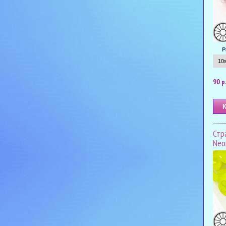
Р
90 р
Стр
Neo