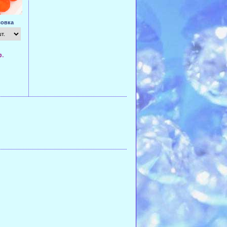
овка
р.