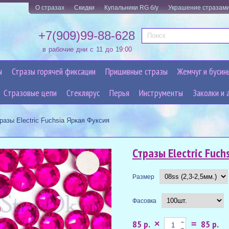
О стразах
Скидки
Купальники RG б/у
Украшение стразам
+7(909)99-88-628
в рабочие дни с 11 до 19:00
ы
Стразы горячей фиксации
Пришивные стразы
Жемчуг и бусин
Cтразовые цепи
Стеклярус
Перья
Инструменты
Заколки и 
разы Electric Fuchsia Яркая Фуксия
Стразы Electric Fuch
Размер
Фасовка
85 р.
85 р.
×
=