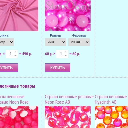
Длина
Размер
Фасовка
р.
490 р.
60 р.
60 р.
×
=
×
=
логичные товары
азы неоновые
Стразы неоновые розовые
Стразы неоновые
овые Neon Rose
Neon Rose AB
Hyacinth AB