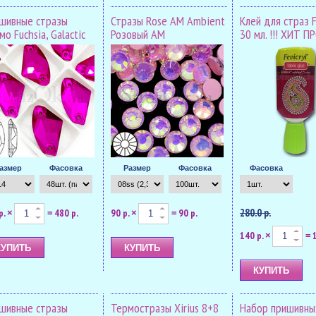
шивные стразы
Стразы Rose AM Ambient
Клей для страз F
о Fuchsia, Galactic
Розовый АМ
30 мл. !!! ХИТ П
азмер
Фасовка
Размер
Фасовка
Фасовка
280.0 р.
р.
480 р.
90 р.
90 р.
×
=
×
=
140 р.
×
=
шивные стразы
Термостразы Xirius 8+8
Набор пришивны