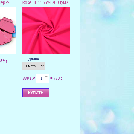
мер-S
Rose ш. 155 см 200 г/м2
Длина
659 р.
990 р.
990 р.
×
=