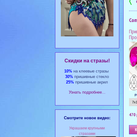
〈
Соп
При
Про
Cкидки на стразы!
10%
на клеевые стразы
30%
пришивные стекло
25%
пришивные акрил
Узнать подробнее...
Р
470 
Смотрите новое видео:
Украшаем крупными
стразами