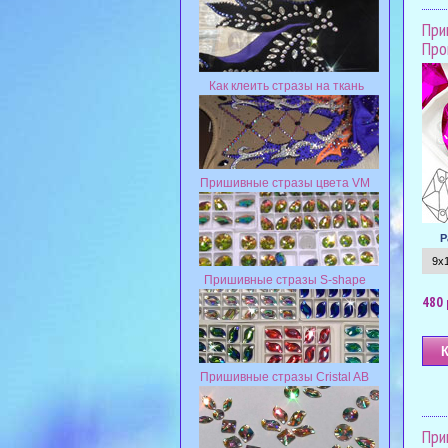
При
Пром
Как клеить стразы на ткань
Пришивные стразы цвета VM
Р
Пришивные стразы S-shape
480 
Пришивные стразы Cristal AB
При