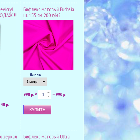
evicryl
Бифлекс матовый Fuchsia
РОДАЖ !!!
ш. 155 см 200 г/м2
Длина
990 р.
990 р.
×
=
140 р.
х зеркал
Бифлекс матовый Ultra