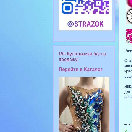
Разм
RG Купальники б/у на
продажу!
Стр
мно
Перейти в Каталог
крас
ваш
Ярк
для
реше
#роз
мага
#ку