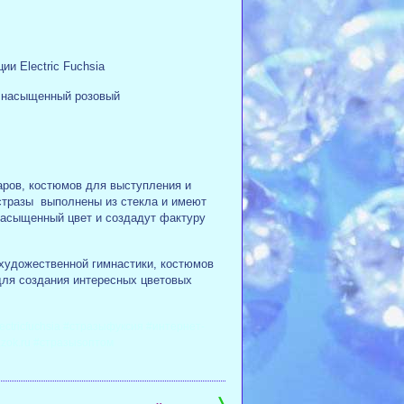
и Electric Fuchsia
й, насыщенный розовый
ров, костюмов для выступления и
 стразы выполнены из стекла и имеют
 насыщенный цвет и создадут фактуру
 художественной гимнастики, костюмов
для создания интересных цветовых
ctricfuchsia #стразыфуксия #интернет-
zok.ru #стразыsоптом