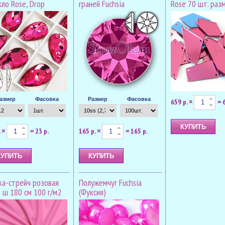
кло Rose, Drop
граней Fuchsia
Rose 70 шт. раз
азмер
Фасовка
Размер
Фасовка
659 р.
×
=
.
23 р.
165 р.
165 р.
×
=
×
=
ка-стрейч розовая
Полужемчуг Fuchsia
k ш 180 см 100 г/м2
(Фуксия)