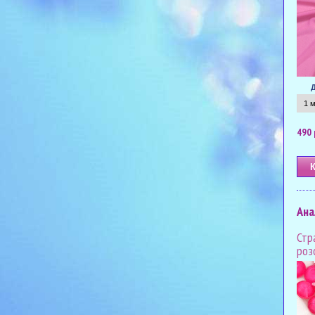
490 
Ана
Стр
роз