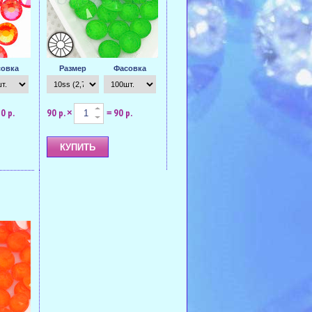
овка
Размер
Фасовка
0 р.
90 р.
90 р.
×
=