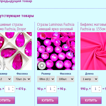
предыдущий товар
утствующие товары
шивные стразы
Стразы Luminous Fuchsia
Бифлекс матовый
мо Fuchsia, Drope
Сияющий ярко-розовый
Fuchsia ш. 155см
азмер
Фасовка
Размер
Фасовка
Длина
р.
470 р.
90 р.
90 р.
990 р.
×
=
×
=
×
=