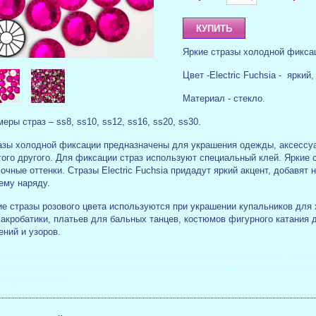
Яркие стразы холодной фиксаци
Цвет -Electric Fuchsia - ярки
Материал - стекло.
еры страз – ss8, ss10, ss12, ss16, ss20, ss30.
азы холодной фиксации предназначены для украшения одежды, аксессуа
гого другого. Для фиксации страз используют специальный клей. Яркие
очные оттенки. Стразы Electric Fuchsia придадут яркий акцент, добавят
ему наряду.
ие стразы розового цвета используются при украшении купальников для
 акробатики, платьев для бальных танцев, костюмов фигурного катания 
ний и узоров.
овыестразы #купитьрозовыестразы #стразыкупить #стразыfuchsia #стразыele
зинстраз #клеевыестразы #стразыхолоднойфиксации #интернет-магазинStra
питьдешевостразы