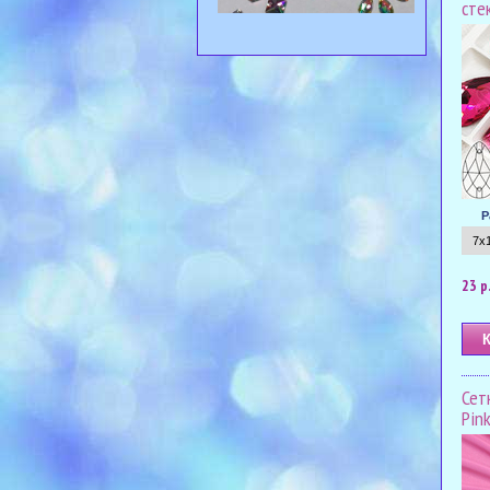
сте
Р
23 р
Сет
Pin