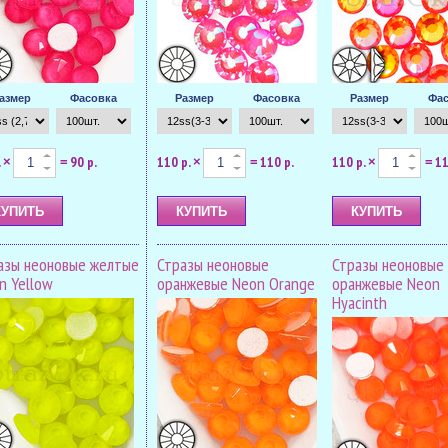
азмер
Фасовка
Размер
Фасовка
Размер
Фас
.
90 р.
110 р.
110 р.
110 р.
11
×
=
×
=
×
=
азы неоновые желтые
Стразы неоновые
Стразы неоновые
n Yellow
оранжевые Neon Orange
оранжевые Neon
Hyacinth