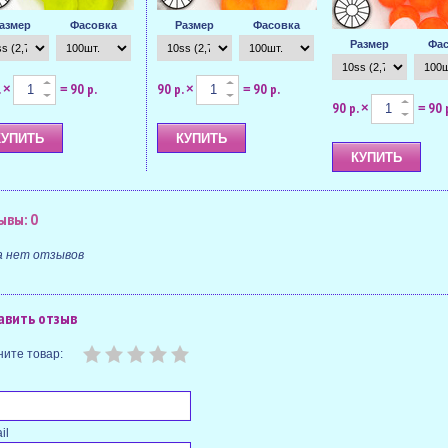
азмер
Фасовка
Размер
Фасовка
Размер
Фас
.
90 р.
90 р.
90 р.
×
=
×
=
90 р.
90 
×
=
ывы: 0
а нет отзывов
авить отзыв
ите товар:
il