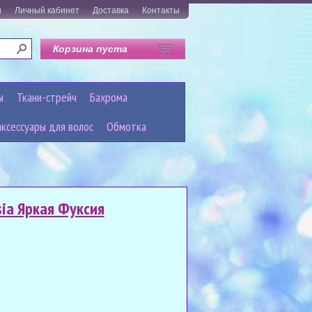
и
Личный кабинет
Доставка
Контакты
Корзина пуста
ы
Ткани-стрейч
Бахрома
аксессуары для волос
Обмотка
sia Яркая Фуксия