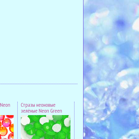
 Neon
Стразы неоновые
зелёные Neon Green