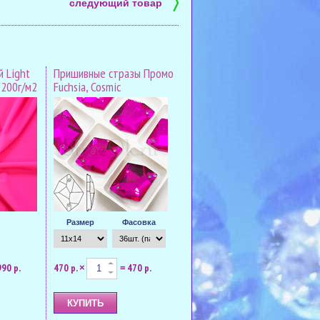
〉
следующий товар
 Light
Пришивные стразы Промо
 200г/м2
Fuchsia, Cosmic
Размер
Фасовка
990 р.
470 р.
470 р.
×
=