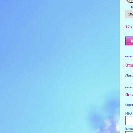
Р
90 р
Отз
Пок
Ост
Оцен
Имя
E-ma