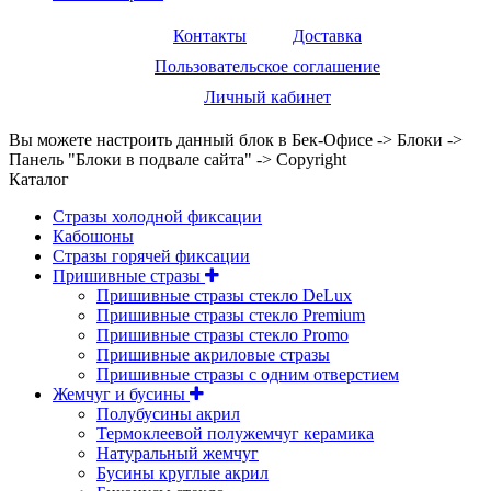
Контакты
Доставка
Пользовательское соглашение
Личный кабинет
Вы можете настроить данный блок в Бек-Офисе -> Блоки ->
Панель "Блоки в подвале сайта" -> Copyright
Каталог
Стразы холодной фиксации
Кабошоны
Стразы горячей фиксации
Пришивные стразы
Пришивные стразы стекло DeLux
Пришивные стразы стекло Premium
Пришивные стразы стекло Promo
Пришивные акриловые стразы
Пришивные стразы с одним отверстием
Жемчуг и бусины
Полубусины акрил
Термоклеевой полужемчуг керамика
Натуральный жемчуг
Бусины круглые акрил