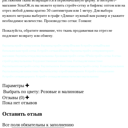
растяжения ткань возвращается в первоначальную форму. В интернет-
магазине StrazOK.ru вы можете купить стрейч-сетку и бифлекс оптом или на
отрез любой длины кратно 50 сантиметрам или 1 метру. Для выбора
нужного метража выберите в графе «Длина» нужный вам размер и укажите
необходимое количество. Производство сетки: Гонконг.
Пожалуйста, обратите внимание, что ткань продаваемая на отрез не
подлежит возврату или обмену.
#купитьстрейч-сеткуоптом #купитьстрейч-сеткуИталия #стрейч-сеткаИталия
#итальянскаястрей-сетка #стрейч-сеткаизИталии #купитьстрейч-сеткувинтернет-
магазине #купитьсеткудлякупальника #розоваястрейч-сетка #Pinkстрейч-сетка #сетка-
стрейчдлякупальника #художественнаягимнастика #сеткадлягимнастики
#купитьоптомстрейч-сетку #купитьопом #оптомзаказатьстрейч-сетку #сшитькупальник
#купальникдлягимнастики #купитьсетку-стрейчвинтернете #стрейч-сеткадешево
#стрейч-сетканедорого #стрейч-сеткадлягимнастическогокупальника
Параметры
Выбрать по цвету:
Розовые и малиновые
Отзывы (0)
Пока нет отзывов
Оставить отзыв
Все поля обязательны к заполнению