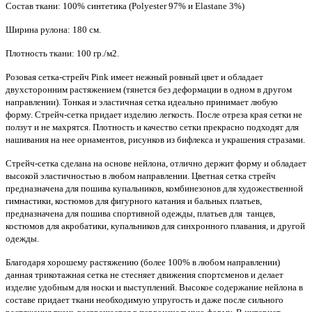
Состав ткани: 100% синтетика (Polyester 97% и Elastane 3%)
Ширина рулона: 180 см.
Плотность ткани: 100 гр./м2.
Розовая сетка-стрейч Pink имеет нежный ровный цвет и обладает
двухсторонним растяжением (тянется без деформации в одном в другом
направлении). Тонкая и эластичная сетка идеально принимает любую
форму. Стрейч-сетка придает изделию легкость. После отреза края сетки не
ползут и не махрятся. Плотность и качество сетки прекрасно подходят для
нашивания на нее орнаментов, рисунков из бифлекса и украшения стразами.
Стрейч-сетка сделана на основе нейлона, отлично держит форму и обладает
высокой эластичностью в любом направлении. Цветная сетка стрейч
предназначена для пошива купальников, комбинезонов для художественной
гимнастики, костюмов для фигурного катания и бальных платьев,
предназначена для пошива спортивной одежды, платьев для танцев,
костюмов для акробатики, купальников для синхронного плавания, и другой
одежды.
Благодаря хорошему растяжению (более 100% в любом направлении)
данная трикотажная сетка не стесняет движения спортсменов и делает
изделие удобным для носки и выступлений. Высокое содержание нейлона в
составе придает ткани необходимую упругость и даже после сильного