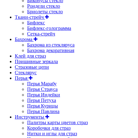
Биконусы стекло
Рондели стекло
Бриолеты стекло
Ткани-стрейч
Бифлекс
Бифлекс-голограмма
Сетка-стрейч
Бахрома
Бахрома из стекляруса
Бахрома декоративная
Клей для страз
Пришивные зеркала
Cтразовые цепи
Стеклярус
Перья
Перья Марабу
Перья Страуса
Перья Индейки
Перья Петуха
Перья Курицы
Перья Павлина
Инструменты
Палитры карты цветов страз
Коробочки для страз
Нитки и иглы для страз