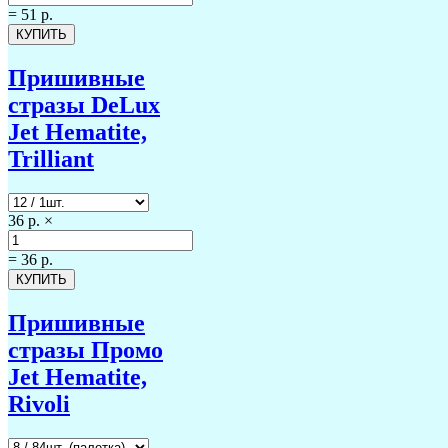
=
51 р.
Пришивные
стразы DeLux
Jet Hematite,
Trilliant
36 р.
×
=
36 р.
Пришивные
стразы Промо
Jet Hematite,
Rivoli