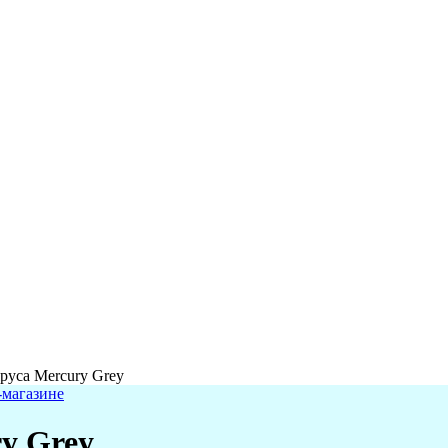
руса Mercury Grey
y Grey