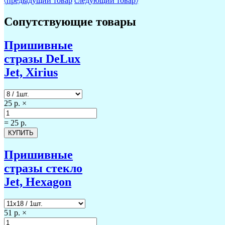
〈
предыдущий товар
следующий товар
〉
Сопутствующие товары
Пришивные
стразы DeLux
Jet, Xirius
25 р.
×
=
25 р.
Пришивные
стразы стекло
Jet, Hexagon
51 р.
×