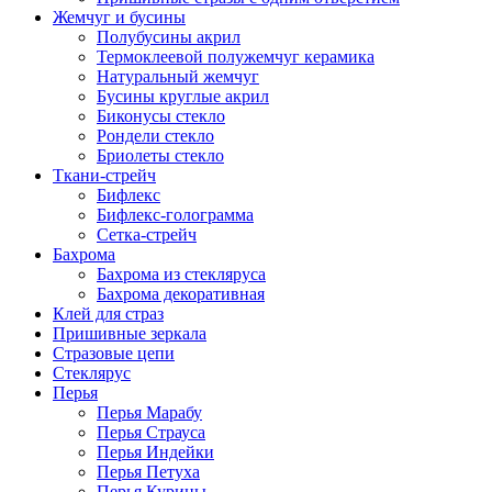
Жемчуг и бусины
Полубусины акрил
Термоклеевой полужемчуг керамика
Натуральный жемчуг
Бусины круглые акрил
Биконусы стекло
Рондели стекло
Бриолеты стекло
Ткани-стрейч
Бифлекс
Бифлекс-голограмма
Сетка-стрейч
Бахрома
Бахрома из стекляруса
Бахрома декоративная
Клей для страз
Пришивные зеркала
Cтразовые цепи
Стеклярус
Перья
Перья Марабу
Перья Страуса
Перья Индейки
Перья Петуха
Перья Курицы