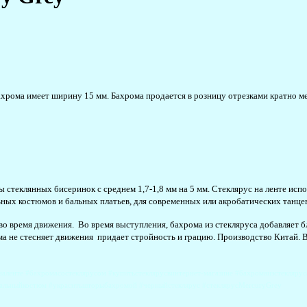
ахрома имеет ширину 15 мм. Бахрома продается в розницу отрезками кратно м
 стеклянных бисеринок с среднем 1,7-1,8 мм на 5 мм. Стеклярус на ленте
испо
ных костюмов и бальных платьев, для современных или акробатических танцев,
о время движения. Во время выступления, бахрома из стекляруса добавляет 
а не стесняет движения придает стройность и грацию. Производство Китай. В
наленте #бахромасостеклярусом #купитьстеклярусвинтернет-магазине #бахромаизстеклярус
евальныйкостюм #украситьшторыбахромой #черныйстеклярус #стеклярусMercuryGrey