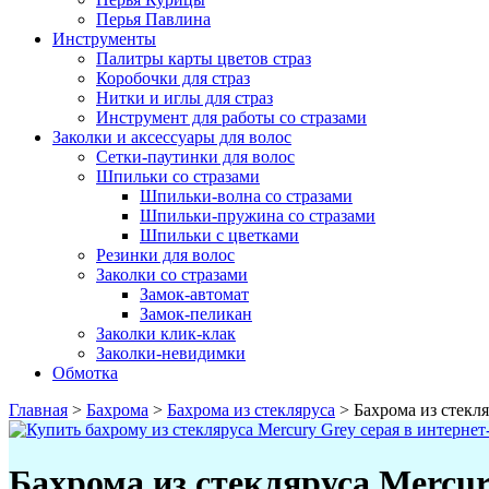
Перья Павлина
Инструменты
Палитры карты цветов страз
Коробочки для страз
Нитки и иглы для страз
Инструмент для работы со стразами
Заколки и аксессуары для волос
Сетки-паутинки для волос
Шпильки со стразами
Шпильки-волна со стразами
Шпильки-пружина со стразами
Шпильки с цветками
Резинки для волос
Заколки со стразами
Замок-автомат
Замок-пеликан
Заколки клик-клак
Заколки-невидимки
Обмотка
Главная
>
Бахрома
>
Бахрома из стекляруса
>
Бахрома из стекля
Бахрома из стекляруса Mercur