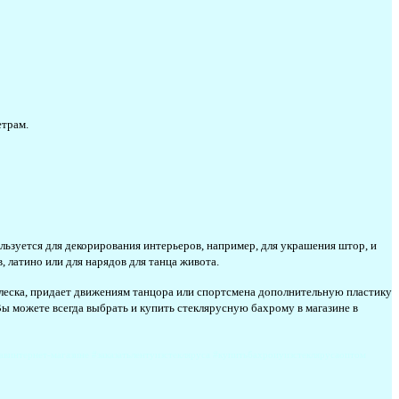
етрам.
льзуется для декорирования интерьеров, например, для украшения штор, и
 латино или для нарядов для танца живота.
блеска, придает движениям танцора или спортсмена дополнительную пластику
ы можете всегда выбрать и купить стеклярусную бахрому в магазине в
авинтернет-магазине #заказатьлентуизстекляруса #купитьбахроиуизстеклярусаоптом