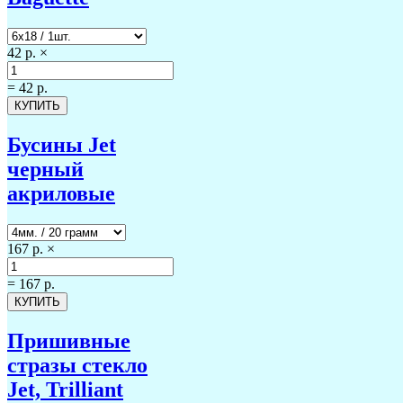
42 р.
×
=
42 р.
Бусины Jet
черный
акриловые
167 р.
×
=
167 р.
Пришивные
стразы стекло
Jet, Trilliant