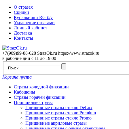
О стразах
Скидки
Купальники RG б/у
Украшение стразами
Личный кабинет
Доставка
Контакты
+7(909)99-88-628
StrazOk.ru
https://www.strazok.ru
в рабочие дни с 11 до 19:00
Корзина пуста
Стразы холодной фиксации
Кабошоны
Стразы горячей фиксации
Пришивные стразы
Пришивные стразы стекло DeLux
Пришивные стразы стекло Premium
Пришивные стразы стекло Promo
Пришивные акриловые стразы
Пришивные стразы с одним отверстием