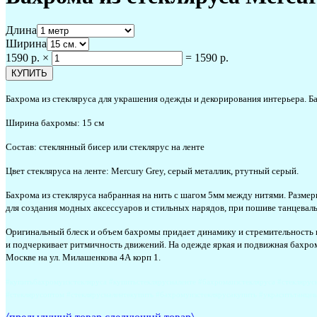
Длина
Ширина
1590 р.
×
=
1590 р.
Бахрома из стекляруса для украшения одежды и декорирования интерьера. Б
Ширина бахромы: 15 см
Состав: стеклянный бисер или стеклярус на ленте
Цвет стекляруса на ленте: Mercury Grey, серый металлик, ртутный серый.
Бахрома из стекляруса набранная на нить с шагом 5мм между нитями. Размеры
для создания модных аксессуаров и стильных нарядов, при пошиве танцеваль
Оригинальный блеск и объем бахромы придает динамику и стремительность в
и подчеркивает ритмичность движений. На одежде яркая и подвижная бахром
Москве на ул. Милашенкова 4А корп 1.
#купитьбахромуизстекляруса #купитьстеклярусналенте #бахромаизстекляруса #стеклярус
#стеклярусоптом #стеклярусналентекупить #бахромуизстеклярусакупить #украситьтанц