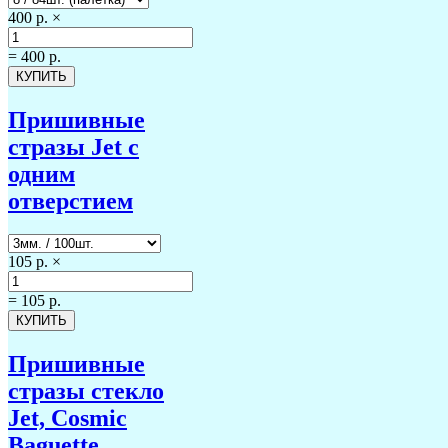
400 р.
×
=
400 р.
Пришивные
стразы Jet с
одним
отверстием
105 р.
×
=
105 р.
Пришивные
стразы стекло
Jet, Cosmic
Baguette