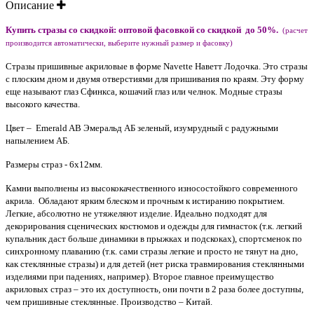
Описание
Купить стразы со скидкой:
оптовой фасовкой со скидкой до 50%.
(расчет
производится автоматически, выберите нужный размер и фасовку)
Стразы пришивные акриловые в форме Navette Наветт Лодочка. Это стразы
с плоским дном и двумя отверстиями для пришивания по краям. Эту форму
еще называют глаз Сфинкса, кошачий глаз или челнок. Модные стразы
высокого качества.
Цвет – Emerald AB Эмеральд АБ зеленый, изумрудный с радужными
напылением АБ.
Размеры страз - 6х12мм.
Камни выполнены из высококачественного износостойкого современного
акрила. Обладают ярким блеском и прочным к истиранию покрытием.
Легкие, абсолютно не утяжеляют изделие. Идеально подходят для
декорирования сценических костюмов и одежды для гимнасток (т.к. легкий
купальник даст больше динамики в прыжках и подскоках), спортсменок по
синхронному плаванию (т.к. сами стразы легкие и просто не тянут на дно,
как стеклянные стразы) и для детей (нет риска травмирования стеклянными
изделиями при падениях, например). Второе главное преимущество
акриловых страз – это их доступность, они почти в 2 раза более доступны,
чем пришивные стеклянные. Производство – Китай.