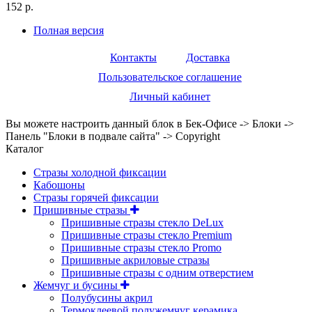
152 р.
Полная версия
Контакты
Доставка
Пользовательское соглашение
Личный кабинет
Вы можете настроить данный блок в Бек-Офисе -> Блоки ->
Панель "Блоки в подвале сайта" -> Copyright
Каталог
Стразы холодной фиксации
Кабошоны
Стразы горячей фиксации
Пришивные стразы
Пришивные стразы стекло DeLux
Пришивные стразы стекло Premium
Пришивные стразы стекло Promo
Пришивные акриловые стразы
Пришивные стразы с одним отверстием
Жемчуг и бусины
Полубусины акрил
Термоклеевой полужемчуг керамика