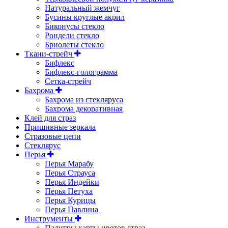
Натуральный жемчуг
Бусины круглые акрил
Биконусы стекло
Рондели стекло
Бриолеты стекло
Ткани-стрейч
Бифлекс
Бифлекс-голограмма
Сетка-стрейч
Бахрома
Бахрома из стекляруса
Бахрома декоративная
Клей для страз
Пришивные зеркала
Cтразовые цепи
Стеклярус
Перья
Перья Марабу
Перья Страуса
Перья Индейки
Перья Петуха
Перья Курицы
Перья Павлина
Инструменты
Палитры карты цветов страз