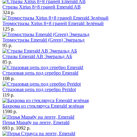
Стразы Xirius 8+8 граней Emerald AB
324 р.
Термостразы Xirius 8+8 граней Emerald Зелёный
125 р.
Термостразы Emerald (Green) Эмеральд
95 р.
Стразы Emerald AB Эмеральд АБ
85 р.
Стразовая цепь под серебро Emerald
108 р.
Стразовая цепь под серебро Peridot
119 р.
Бахрома из стекляруса Emerald зелёная
1590 р.
Перья Марабу на ленте, Emerald
693 р.
1092 р.