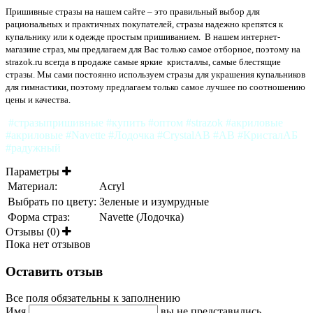
Пришивные стразы на нашем сайте – это правильный выбор для
рациональных и практичных покупателей, стразы надежно крепятся к
купальнику или к одежде простым пришиванием. В нашем интернет-
магазине страз, мы предлагаем для Вас только самое отборное, поэтому на
strazok.ru всегда в продаже самые яркие кристаллы, самые блестящие
стразы. Мы сами постоянно используем стразы для украшения купальников
для гимнастики, поэтому предлагаем только самое лучшее по соотношению
цены и качества.
#стразыпришивные #купить #оптом #strazok #акриловые
#акриловые #Navette #Лодочка #CrystalAB #AB #КристалАБ
#радужный
Параметры
Материал:
Acryl
Выбрать по цвету:
Зеленые и изумрудные
Форма страз:
Navette (Лодочка)
Отзывы (0)
Пока нет отзывов
Оставить отзыв
Все поля обязательны к заполнению
Имя
вы не представились