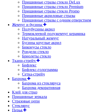
Пришивные стразы стекло DeLux
Пришивные стразы стекло Premium
Пришивные стразы стекло Promo
Пришивные акриловые стразы
Пришивные стразы с одним отверстием
Жемчуг и бусины
Полубусины акрил
Термоклеевой полужемчуг керамика
Натуральный жемчуг
Бусины круглые акрил
Биконусы стекло
Рондели стекло
Бриолеты стекло
Ткани-стрейч
Бифлекс
Бифлекс-голограмма
Сетка-стрейч
Бахрома
Бахрома из стекляруса
Бахрома декоративная
Клей для страз
Пришивные зеркала
Cтразовые цепи
Стеклярус
Перья