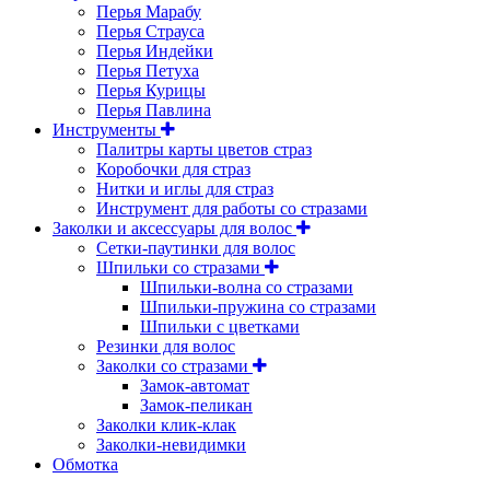
Перья Марабу
Перья Страуса
Перья Индейки
Перья Петуха
Перья Курицы
Перья Павлина
Инструменты
Палитры карты цветов страз
Коробочки для страз
Нитки и иглы для страз
Инструмент для работы со стразами
Заколки и аксессуары для волос
Сетки-паутинки для волос
Шпильки со стразами
Шпильки-волна со стразами
Шпильки-пружина со стразами
Шпильки с цветками
Резинки для волос
Заколки со стразами
Замок-автомат
Замок-пеликан
Заколки клик-клак
Заколки-невидимки
Обмотка