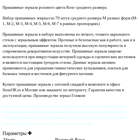
Пришивные зеркала
розового цвета Rose
среднего размера.
Набор пришивных зекркал из 70 штук среднего размера M разных форм (M-
1, M-2, M-3, M-4, M-5, M-6, M-7 в равных пропорциях)
Пришивные зеркала в наборе выполнены из легкого, тонкого акрилового
стекла с зеркальным эффектом. Прочные и безопасные как в работе, как и в
эксплуатации, пришивные зеркала получили высокую популярность в
современном декоративном искусстве. Пришивные зеркала широко
используются при инкрустации вечерней одежды и сценических костюмов
и являются настоящим трендом сезона. Данные зеркала активно
применяются для украшения гимнастических купальников, платьев для
бальных танцев и костюмов для фигурного катания.
Купите пришивные зеркала с оптовой скидкой в комплекте в офисе
StrazOK.ru в Москве или закажите по интернету. Гарантия качества и
доступной цены. Производство зеркал Гонконг.
#наборпришивныхзеркал #комплектпришивныхзеркал #купитьпришивыезеркала
#украситькупальник #заказатьпришивныезеркала #пришивныезеркалавинтернете
#пришитьзеркалакодежде #пришивныезеркалатреугольники #купитьзеркаладешево
#зеркаладляукрашенияодежды #розовыепришивныезеркала
Параметры
Цвет:
Розовый Rose