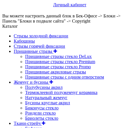
Личный кабинет
Вы можете настроить данный блок в Бек-Офисе -> Блоки ->
Панель "Блоки в подвале сайта" -> Copyright
Каталог
Стразы холодной фиксации
Кабошоны
Стразы горячей фиксации
Пришивные стразы
Пришивные стразы стекло DeLux
Пришивные стразы стекло Premium
Пришивные стразы стекло Promo
Пришивные акриловые стразы
Пришивные стразы с одним отверстием
Жемчуг и бусины
Полубусины акрил
Термоклеевой полужемчуг керамика
Натуральный жемчуг
Бусины круглые акрил
Биконусы стекло
Рондели стекло
Бриолеты стекло
Ткани-стрейч