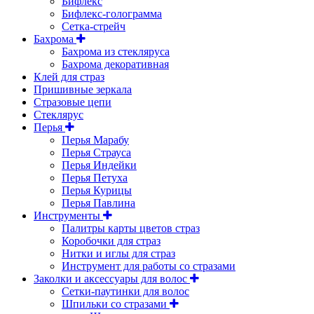
Бифлекс
Бифлекс-голограмма
Сетка-стрейч
Бахрома
Бахрома из стекляруса
Бахрома декоративная
Клей для страз
Пришивные зеркала
Cтразовые цепи
Стеклярус
Перья
Перья Марабу
Перья Страуса
Перья Индейки
Перья Петуха
Перья Курицы
Перья Павлина
Инструменты
Палитры карты цветов страз
Коробочки для страз
Нитки и иглы для страз
Инструмент для работы со стразами
Заколки и аксессуары для волос
Сетки-паутинки для волос
Шпильки со стразами