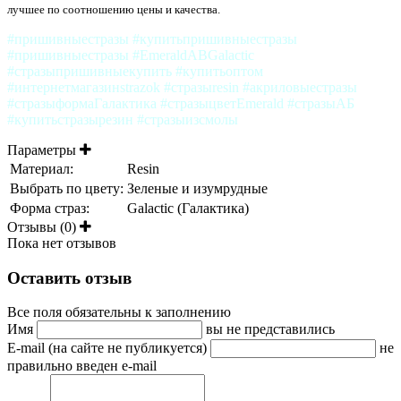
лучшее по соотношению цены и качества.
#пришивныестразы #купитьпришивныестразы
#пришивныестразы #EmeraldABGalactic
#стразыпришивныекупить #купитьоптом
#интернетмагазинstrazok #стразыresin #акриловыестразы
#стразыформаГалактика #стразыцветEmerald #стразыАБ
#купитьстразырезин #стразыизсмолы
Параметры
Материал:
Resin
Выбрать по цвету:
Зеленые и изумрудные
Форма страз:
Galactic (Галактика)
Отзывы (0)
Пока нет отзывов
Оставить отзыв
Все поля обязательны к заполнению
Имя
вы не представились
E-mail (на сайте не публикуется)
не
правильно введен e-mail