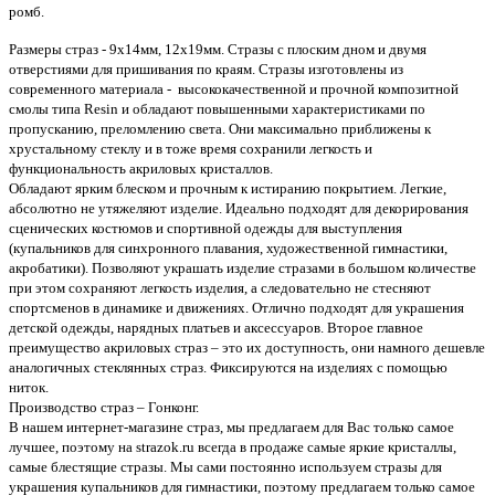
ромб.
Размеры страз - 9х14мм, 12х19мм. Стразы с плоским дном и двумя
отверстиями для пришивания по краям. Стразы изготовлены из
современного материала -
высококачественной и прочной композитной
смолы типа Resin и обладают повышенными характеристиками по
пропусканию, преломлению света. Они максимально приближены к
хрустальному стеклу и в тоже время сохранили легкость и
функциональность акриловых кристаллов.
Обладают ярким блеском и прочным к истиранию покрытием. Легкие,
абсолютно не утяжеляют изделие. Идеально подходят для декорирования
сценических костюмов и спортивной одежды для выступления
(купальников для синхронного плавания, художественной гимнастики,
акробатики). Позволяют украшать изделие стразами в большом количестве
при этом сохраняют легкость изделия, а следовательно не стесняют
спортсменов в динамике и движениях. Отлично подходят для украшения
детской одежды, нарядных платьев и аксессуаров. Второе главное
преимущество акриловых страз – это их доступность, они намного дешевле
аналогичных стеклянных страз. Фиксируются на изделиях с помощью
ниток.
Производство страз – Гонконг.
В нашем интернет-магазине страз, мы предлагаем для Вас только самое
лучшее, поэтому на strazok.ru всегда в продаже самые яркие кристаллы,
самые блестящие стразы. Мы сами постоянно используем стразы для
украшения купальников для гимнастики, поэтому предлагаем только самое