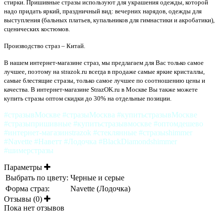
стирки. Пришивные стразы используют для украшения одежды, которой
надо придать яркий, праздничный вид: вечерних нарядов, одежды для
выступления (бальных платьев, купальников для гимнастики и акробатики),
сценических костюмов.
Производство страз – Китай.
В нашем интернет-магазине страз, мы предлагаем для Вас только самое
лучшее, поэтому на strazok.ru всегда в продаже самые яркие кристаллы,
самые блестящие стразы, только самое лучшее по соотношению цены и
качества. В интернет-магазине StrazOK.ru в Москве Вы также можете
купить стразы оптом скидки до 30% на отдельные позиции.
#стразывМоскве #стразыМосква #купитьстразывМоскве
#стразыпришивные #купитьстразывмоскве #оптомдешево
#интернет-магазинstrazok #стеклянные #стразыshimmer
#Navette #Наветт #Лодочка #BlackDiamondshimmer
#шимерстразы
Параметры
Выбрать по цвету:
Черные и серые
Форма страз:
Navette (Лодочка)
Отзывы (0)
Пока нет отзывов