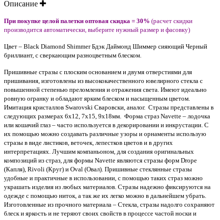
Описание
При покупке целой палетки оптовая скидка = 30%
(расчет скидки
производится автоматически,
выберите нужный размер и фасовку
)
Цвет – Black Diamond Shimmer Бдэк Даймонд Шиммер сияющий Черный
бриллиант, с сверкающим разноцветным блеском.
Пришивные стразы с плоским основанием и двумя отверстиями для
пришивания, изготовлены из высококачественного ювелирного стекла с
повышенной степенью преломления и отражения света. Имеют идеально
ровную огранку и обладают ярким блеском и насыщенным цветом.
Имитация кристаллов Swarovski Сваровски, аналог. Стразы представлены в
следующих размерах 6х12, 7х15, 9х18мм. Форма страз Navette – лодочка
или кошачий глаз – часто используется в декорировании и инкрустации. С
их помощью можно создавать различные узоры и орнаменты использую
стразы в виде листиков, веточек, лепестков цветов и в других
интерпретациях. Лучшим компаньоном, для создания оригинальных
композиций из страз, для формы Navette являются стразы форм Drope
(Капля), Rivoli (Круг) и Oval (Овал). Пришивные стеклянные стразы
удобные и практичные в использовании, с помощью таких страз можно
украшать изделия из любых материалов. Стразы надежно фиксируются на
одежде с помощью ниток, а так же их легко можно в дальнейшем убрать.
Изготовленные из прочного материала – Стекла, стразы надолго сохраняют
блеск и яркость и не теряют своих свойств в процессе частой носки и