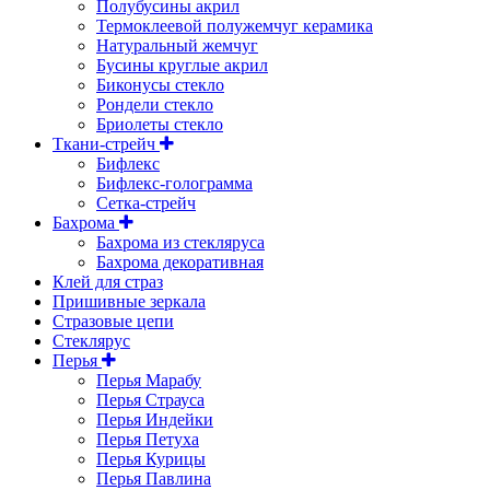
Полубусины акрил
Термоклеевой полужемчуг керамика
Натуральный жемчуг
Бусины круглые акрил
Биконусы стекло
Рондели стекло
Бриолеты стекло
Ткани-стрейч
Бифлекс
Бифлекс-голограмма
Сетка-стрейч
Бахрома
Бахрома из стекляруса
Бахрома декоративная
Клей для страз
Пришивные зеркала
Cтразовые цепи
Стеклярус
Перья
Перья Марабу
Перья Страуса
Перья Индейки
Перья Петуха
Перья Курицы
Перья Павлина