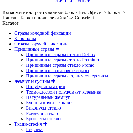
Личный кабинет
Вы можете настроить данный блок в Бек-Офисе -> Блоки ->
Панель "Блоки в подвале сайта" -> Copyright
Каталог
Стразы холодной фиксации
Кабошоны
Стразы горячей фиксации
Пришивные стразы
Пришивные стразы стекло DeLux
Пришивные стразы стекло Premium
Пришивные стразы стекло Promo
Пришивные акриловые стразы
Пришивные стразы с одним отверстием
Жемчуг и бусины
Полубусины акрил
Термоклеевой полужемчуг керамика
Натуральный жемчуг
Бусины круглые акрил
Биконусы стекло
Рондели стекло
Бриолеты стекло
Ткани-стрейч
Бифлекс