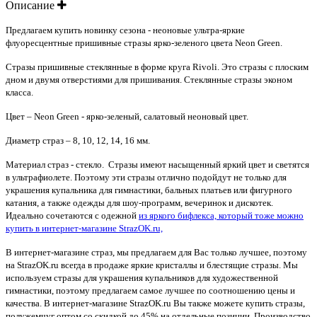
Описание
Предлагаем купить новинку сезона - неоновые ультра-яркие
флуоресцентные пришивные стразы ярко-зеленого цвета Neon Green.
Стразы пришивные стеклянные в форме круга Rivoli. Это стразы с плоским
дном и двумя отверстиями для пришивания. Стеклянные стразы эконом
класса.
Цвет – Neon Green - ярко-зеленый, салатовый неоновый цвет.
Диаметр страз – 8, 10, 12, 14, 16 мм.
Материал страз - стекло. Стразы имеют насыщенный яркий цвет и светятся
в ультрафиолете. Поэтому эти стразы отлично подойдут не только для
украшения купальника для гимнастики, бальных платьев или фигурного
катания, а также одежды для шоу-программ, вечеринок и дискотек.
Идеально сочетаются с одежной
из яркого бифлекса, который тоже можно
купить в интернет-магазине StrazOK.ru,
В интернет-магазине страз, мы предлагаем для Вас только лучшее, поэтому
на StrazOK.ru всегда в продаже яркие кристаллы и блестящие стразы. Мы
используем стразы для украшения купальников для художественной
гимнастики, поэтому предлагаем самое лучшее по соотношению цены и
качества. В интернет-магазине StrazOK.ru Вы также можете купить стразы,
полужемчуг оптом со скидкой до 45% на отдельные позиции. Производство