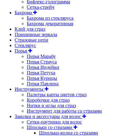
Бифлекс-голограмма
Сетка-стрейч
Бахрома
Бахрома из стекляруса
Бахрома декоративная
Клей для страз
Пришивные зеркала
Cтразовые цепи
Стеклярус
Перья
Перья Марабу
Перья Страуса
Перья Индейки
Перья Петуха
Перья Курицы
Перья Павлина
Инструменты
Палитры карты цветов страз
Коробочки для страз
Нитки и иглы для страз
Инструмент для работы со стразами
Заколки и аксессуары для волос
Сетки-паутинки для волос
Шпильки со стразами
Шпильки-волна со стразами