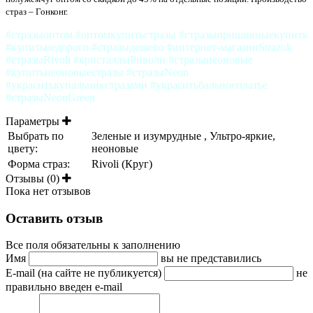
страз – Гонконг.
#стразыоптом #оптомкупитьстразы #стразыпришивныекупить
#купитьнедорого #стразыдешево #интернет-магазинStrazok
#стразыRivoli #кристаллыРиволи #стразынеоновые
#купитьнеоновыестразы #стразыNeon
#украситькупальникстразами #украситьбальноеплатье
#стразыNeonGreen
Параметры
Выбрать по
Зеленые и изумрудные , Ультро-яркие,
цвету:
неоновые
Форма страз:
Rivoli (Круг)
Отзывы (0)
Пока нет отзывов
Оставить отзыв
Все поля обязательны к заполнению
Имя
вы не представились
E-mail (на сайте не публикуется)
не
правильно введен e-mail