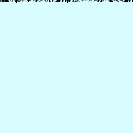
 лишнего красящего пигмента в ткани и при дальнейшей стирке и эксплуатации 
ьопомбифлекс #бифлексоптом #бифлексдлякупальника #сшитькупальник #купальникдлягимна