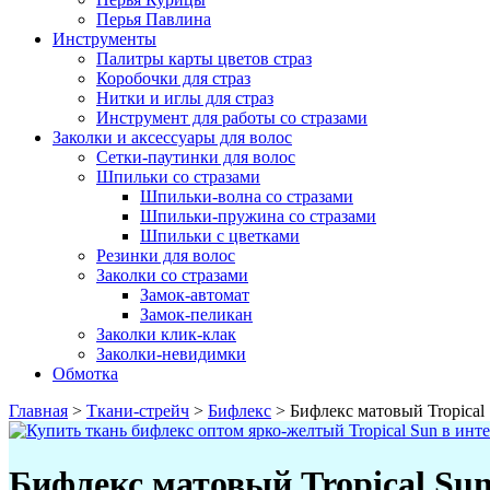
Перья Павлина
Инструменты
Палитры карты цветов страз
Коробочки для страз
Нитки и иглы для страз
Инструмент для работы со стразами
Заколки и аксессуары для волос
Сетки-паутинки для волос
Шпильки со стразами
Шпильки-волна со стразами
Шпильки-пружина со стразами
Шпильки с цветками
Резинки для волос
Заколки со стразами
Замок-автомат
Замок-пеликан
Заколки клик-клак
Заколки-невидимки
Обмотка
Главная
>
Ткани-стрейч
>
Бифлекс
>
Бифлекс матовый Tropical 
Бифлекс матовый Tropical Sun