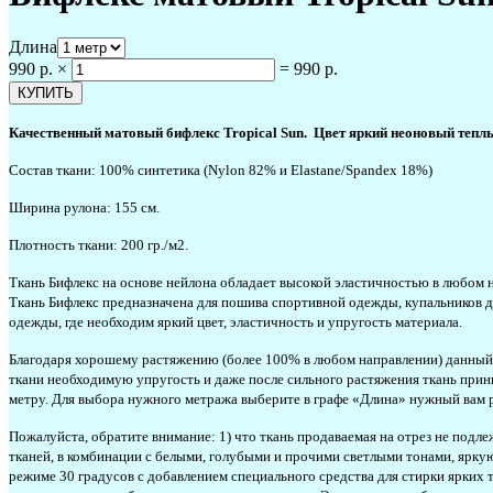
Длина
990 р.
×
=
990 р.
Качественный матовый бифлекс Tropical Sun. Цвет яркий неоновый тепл
Состав ткани: 100% синтетика (Nylon 82% и Elastane/Spandex 18%)
Ширина рулона: 155 см.
Плотность ткани: 200 гр./м2.
Ткань Бифлекс на основе нейлона обладает высокой эластичностью в любом 
Ткань Бифлекс предназначена для пошива спортивной одежды, купальников дл
одежды, где необходим яркий цвет, эластичность и упругость материала.
Благодаря хорошему растяжению (более 100% в любом направлении) данный Б
ткани необходимую упругость и даже после сильного растяжения ткань прин
метру. Для выбора нужного метража выберите в графе «Длина» нужный вам р
Пожалуйста, обратите внимание: 1) что ткань продаваемая на отрез не подл
тканей, в комбинации с белыми, голубыми и прочими светлыми тонами, ярку
режиме 30 градусов с добавлением специального средства для стирки ярких тк