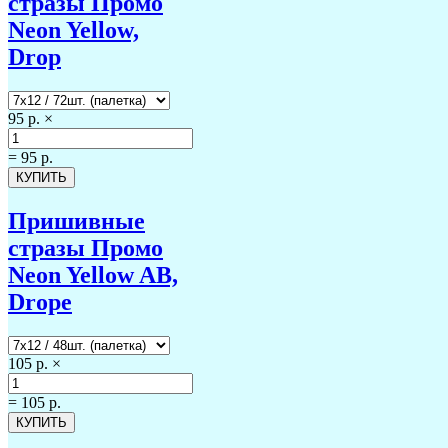
стразы Промо
Neon Yellow,
Drop
95 р.
×
=
95 р.
Пришивные
стразы Промо
Neon Yellow AB,
Drope
105 р.
×
=
105 р.