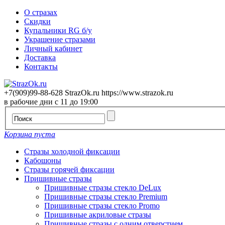
О стразах
Скидки
Купальники RG б/у
Украшение стразами
Личный кабинет
Доставка
Контакты
+7(909)99-88-628
StrazOk.ru
https://www.strazok.ru
в рабочие дни с 11 до 19:00
Корзина пуста
Стразы холодной фиксации
Кабошоны
Стразы горячей фиксации
Пришивные стразы
Пришивные стразы стекло DeLux
Пришивные стразы стекло Premium
Пришивные стразы стекло Promo
Пришивные акриловые стразы
Пришивные стразы с одним отверстием