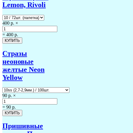
Lemon, Rivoli
400 р.
×
=
400 р.
Стразы
неоновые
желтые Neon
Yellow
90 р.
×
=
90 р.
Пришивные