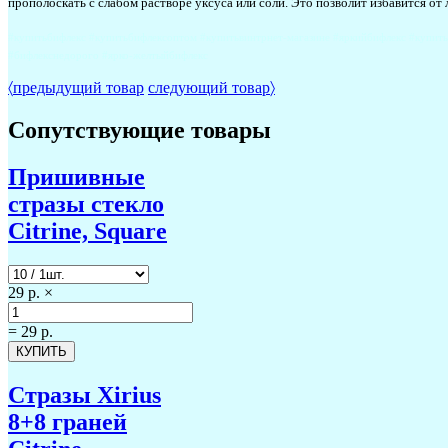
прополоскать с слабом растворе уксуса или соли. Это позволит избавится от
#купитьбифлекс #купитьбифлексоптом #купитьвинтрнет-магазине #яркийбифлекс #купит
#бифлекснедорого #ярко-желтыйбифлекс
〈
предыдущий товар
следующий товар
〉
Сопутствующие товары
Пришивные
стразы стекло
Citrine, Square
29 р.
×
=
29 р.
Стразы Xirius
8+8 граней