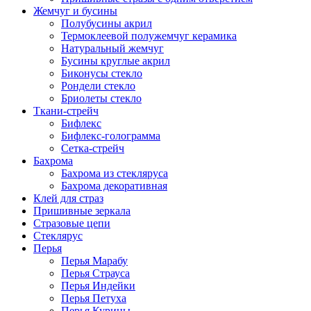
Жемчуг и бусины
Полубусины акрил
Термоклеевой полужемчуг керамика
Натуральный жемчуг
Бусины круглые акрил
Биконусы стекло
Рондели стекло
Бриолеты стекло
Ткани-стрейч
Бифлекс
Бифлекс-голограмма
Сетка-стрейч
Бахрома
Бахрома из стекляруса
Бахрома декоративная
Клей для страз
Пришивные зеркала
Cтразовые цепи
Стеклярус
Перья
Перья Марабу
Перья Страуса
Перья Индейки
Перья Петуха
Перья Курицы