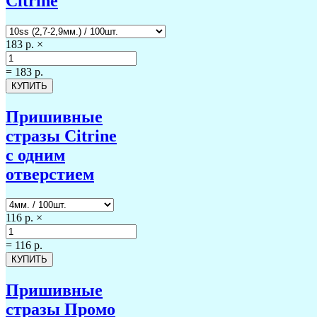
Citrine
183 р.
×
=
183 р.
Пришивные
стразы Citrine
с одним
отверстием
116 р.
×
=
116 р.
Пришивные
стразы Промо