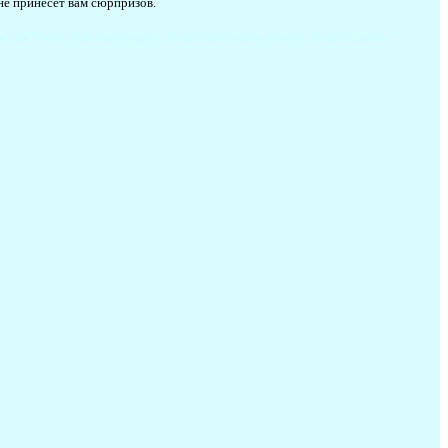
не принесет вам сюрпризов.
стики #купитьбифлексвинтернете #бифлексвинтернет-магазине #бифлексдешево