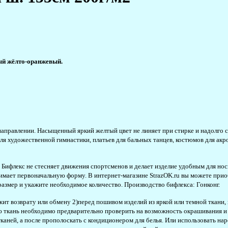
ый жёлто-оранжевый.
направлении. Насыщенный яркий желтый цвет не линяет при стирке и надолго с
я художественной гимнастики, платьев для бальных танцев, костюмов для акро
ифлекс не стесняет движения спортсменов и делает изделие удобным для нос
имает первоначальную форму. В интернет-магазине StrazOK.ru вы можете прио
азмер и укажите необходимое количество. Производство бифлекса: Гонконг.
ежит возврату или обмену 2)перед пошивом изделий из яркой или темной ткани
ю ткань необходимо предварительно проверить на возможность окрашивания и 
аней, а после прополоскать с кондиционером для белья. Или использовать наро