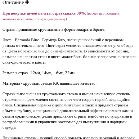
Описание
При покупке целой палеты страз скидка 30%.
(расчет производится
автоматически выберите нужную фасовку)
Стразы пришивные хрустальные в форме квадрата Square.
Цвет – Bermuda Blue - Бермуда Блю, насыщенный синий с переливом
разных оттенков синего. Цвет страз меняется в зависимости от угла обзора
от цвета морской волны до сине-фиолетового. В зависимости от формы,
размера или партии страз в цвете может быть больше зеленовато-синего или
сине-фиолетового цвета.
Размеры страз - 12мм, 14мм, 16мм, 22мм.
Материал - хрусталь, стекло K9, наивысшее качество.
Стразы выполнены из хрустального стекла и имеют наивысшую степень
отражения и преломления света, за счет чего создают яркий искрящийся
блеск. Специальная огранка с дополнительной фаской придают стразам
объем и глубину, а специальный дополнительный эффект наполняет камни
самым ярким блеском, делая пришивные стразы наиболее популярными и
востребованными в украшении костюмов для выступления и нарядной
одежды.
Пришивные стразы - лучший способ придать изделию нарядный и дорогой