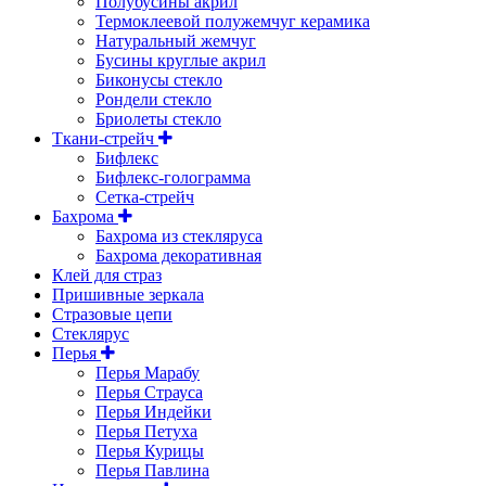
Полубусины акрил
Термоклеевой полужемчуг керамика
Натуральный жемчуг
Бусины круглые акрил
Биконусы стекло
Рондели стекло
Бриолеты стекло
Ткани-стрейч
Бифлекс
Бифлекс-голограмма
Сетка-стрейч
Бахрома
Бахрома из стекляруса
Бахрома декоративная
Клей для страз
Пришивные зеркала
Cтразовые цепи
Стеклярус
Перья
Перья Марабу
Перья Страуса
Перья Индейки
Перья Петуха
Перья Курицы
Перья Павлина