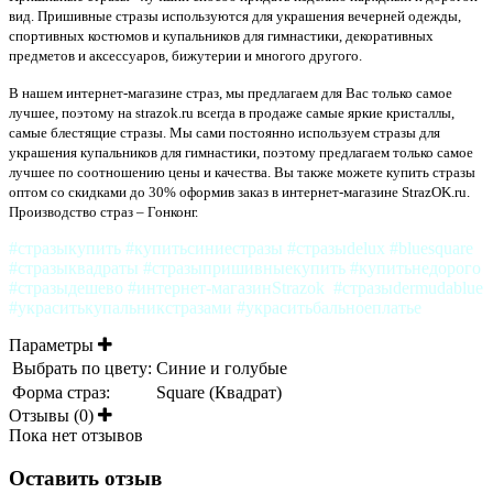
вид. Пришивные стразы используются для украшения вечерней одежды,
спортивных костюмов и купальников для гимнастики, декоративных
предметов и аксессуаров, бижутерии и многого другого.
В нашем интернет-магазине страз, мы предлагаем для Вас только самое
лучшее, поэтому на strazok.ru всегда в продаже самые яркие кристаллы,
самые блестящие стразы. Мы сами постоянно используем стразы для
украшения купальников для гимнастики, поэтому предлагаем только самое
лучшее по соотношению цены и качества. Вы также можете купить стразы
оптом со скидками до 30% оформив заказ в интернет-магазине StrazOK.ru.
Производство страз – Гонконг.
#стразыкупить #купитьсиниестразы #стразыdelux #bluesquare
#стразыквадраты #стразыпришивныекупить #купитьнедорого
#стразыдешево #интернет-магазинStrazok #стразыdermudablue
#украситькупальникстразами #украситьбальноеплатье
Параметры
Выбрать по цвету:
Синие и голубые
Форма страз:
Square (Квадрат)
Отзывы (0)
Пока нет отзывов
Оставить отзыв