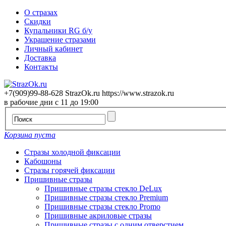
О стразах
Скидки
Купальники RG б/у
Украшение стразами
Личный кабинет
Доставка
Контакты
+7(909)99-88-628
StrazOk.ru
https://www.strazok.ru
в рабочие дни с 11 до 19:00
Корзина пуста
Стразы холодной фиксации
Кабошоны
Стразы горячей фиксации
Пришивные стразы
Пришивные стразы стекло DeLux
Пришивные стразы стекло Premium
Пришивные стразы стекло Promo
Пришивные акриловые стразы
Пришивные стразы с одним отверстием