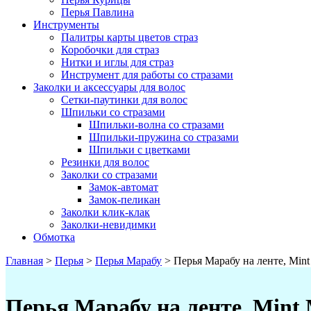
Перья Павлина
Инструменты
Палитры карты цветов страз
Коробочки для страз
Нитки и иглы для страз
Инструмент для работы со стразами
Заколки и аксессуары для волос
Сетки-паутинки для волос
Шпильки со стразами
Шпильки-волна со стразами
Шпильки-пружина со стразами
Шпильки с цветками
Резинки для волос
Заколки со стразами
Замок-автомат
Замок-пеликан
Заколки клик-клак
Заколки-невидимки
Обмотка
Главная
>
Перья
>
Перья Марабу
>
Перья Марабу на ленте, Min
Перья Марабу на ленте, Min