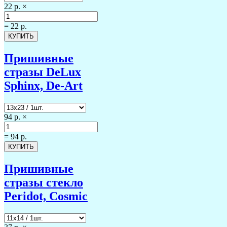
22 р.
×
=
22 р.
Пришивные
стразы DeLux
Sphinx, De-Art
94 р.
×
=
94 р.
Пришивные
стразы стекло
Peridot, Cosmic