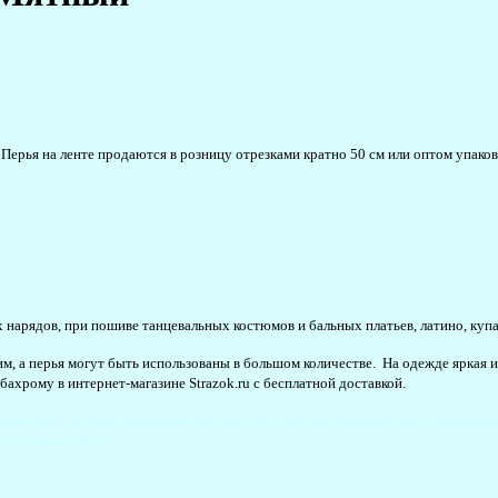
Перья на ленте продаются в розницу отрезками кратно 50 см или оптом упаковк
 нарядов, при пошиве танцевальных костюмов и бальных платьев, латино, купа
ким, а перья могут быть использованы в большом количестве. На одежде яркая 
бахрому в интернет-магазине Strazok.ru с бесплатной доставкой.
ьявинтернет-магазине #перьяналентевинтернет-магазине #заказатьперьяналенте #купитьпе
 #перьяналентеMint