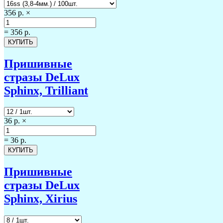
356 р.
×
=
356 р.
Пришивные
стразы DeLux
Sphinx, Trilliant
36 р.
×
=
36 р.
Пришивные
стразы DeLux
Sphinx, Xirius