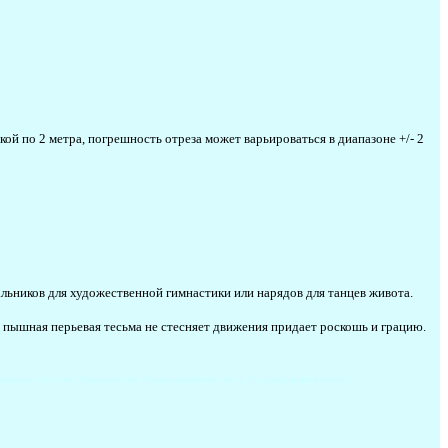
ой по 2 метра, погрешность отреза может варьироваться в диапазоне +/- 2
льников для художественной гимнастики или нарядов для танцев живота.
и пышная перьевая тесьма не стесняет движения придает роскошь и грацию.
рьяналентеоптом #перьяоптом #перьяналентекупить #пероналентекупить