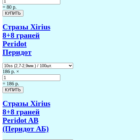
=
80 р.
Стразы Xirius
8+8 граней
Peridot
Перидот
186 р.
×
=
186 р.
Стразы Xirius
8+8 граней
Peridot AB
(Перидот АБ)