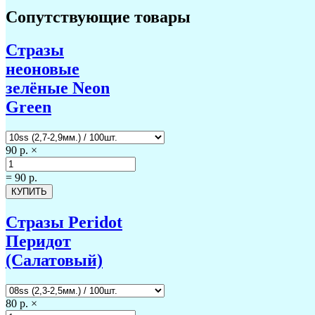
Сопутствующие товары
Стразы
неоновые
зелёные Neon
Green
90 р.
×
=
90 р.
Стразы Peridot
Перидот
(Салатовый)
80 р.
×