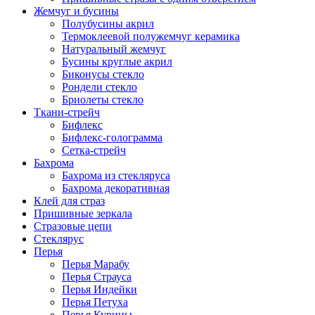
Жемчуг и бусины
Полубусины акрил
Термоклеевой полужемчуг керамика
Натуральный жемчуг
Бусины круглые акрил
Биконусы стекло
Рондели стекло
Бриолеты стекло
Ткани-стрейч
Бифлекс
Бифлекс-голограмма
Сетка-стрейч
Бахрома
Бахрома из стекляруса
Бахрома декоративная
Клей для страз
Пришивные зеркала
Cтразовые цепи
Стеклярус
Перья
Перья Марабу
Перья Страуса
Перья Индейки
Перья Петуха
Перья Курицы