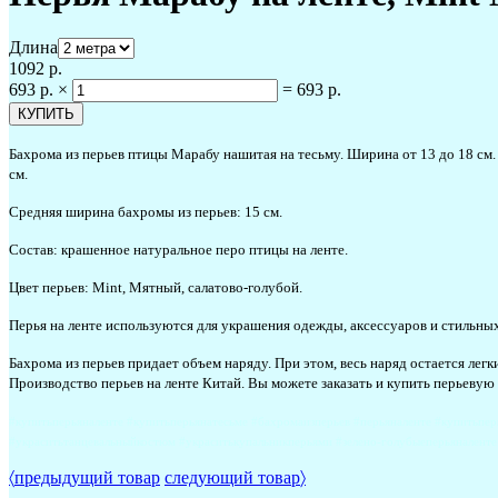
Длина
1092 р.
693 р.
×
=
693 р.
Бахрома из перьев птицы Марабу нашитая на тесьму. Ширина от 13 до 18 см. 
см.
Средняя ширина бахромы из перьев: 15 см.
Состав: крашенное натуральное перо птицы на ленте.
Цвет перьев: Mint, Мятный, салатово-голубой.
Перья на ленте используются для украшения одежды, аксессуаров и стильных
Бахрома из перьев придает объем наряду. При этом, весь наряд остается лег
Производство перьев на ленте Китай. Вы можете заказать и купить перьевую 
#купитьперьяналенте #купитьперьянатесьме #бахромаизперьев #перьяналенте #купитьпер
#украситьтанцевальныйкостюм #украситькупальникперьями #зелено-голубыеперьяналенте
〈
предыдущий товар
следующий товар
〉