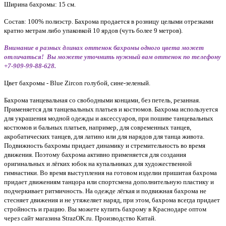
Ширина бахромы: 15 см.
Состав: 100% полиэстр. Бахрома продается в розницу целыми отрезками
кратно метрам либо упаковкой 10 ярдов (чуть более 9 метров).
Внимание в разных длинах оттенок бахромы одного цвета может
отличаться! Вы можете уточнить нужный вам оттенок по телефону
+7-909-99-88-628.
Цвет бахромы - Blue Zircon голубой, сине-зеленый.
Бахрома танцевальная со свободными концами, без петель, резанная.
Применяется для танцевальных платьев и костюмов. Б
ахрома используется
для украшения модной одежды и аксессуаров, при пошиве танцевальных
костюмов и бальных платьев, например, для современных танцев,
акробатических танцев, для латино или для нарядов для танца живота.
Подвижность бахромы придает динамику и стремительность во время
движения. Поэтому бахрома активно применяется для создания
оригинальных и лёгких юбок на купальниках для художественной
гимнастики. Во время выступления на готовом изделии пришитая бахрома
придает движениям танцора или спортсмена дополнительную пластику и
подчеркивает ритмичность. На одежде лёгкая и подвижная бахрома не
стесняет движения и не утяжеляет наряд, при этом, бахрома всегда придает
стройность и грацию. Вы можете купить бахрому в Краснодаре оптом
через сайт магазина StrazOK.ru. Производство Китай.