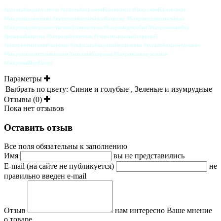
#купитьбахромуоптом #купитьбахромувКраснодаре #бахромавКраснодаре
#бахромадлялатино #кутитьтанцевальнуюбахрому #бахромадлякупальника
#бахромадляхудожественнойгимнастики #бахромадляюбки #бахроманаюбку
#резанаябахрома #бахромабезпетель #украситьплатьебахромой
#интернетмагазинбахромы #украситьбахромойкупальник #купитьбахромудешево
#бахромапооптовымценам #магазинбахромы #бахромасине-зеленая
#бахромаBlueZircon
Параметры
Выбрать по цвету:
Синие и голубые , Зеленые и изумрудные
Отзывы (0)
Пока нет отзывов
Оставить отзыв
Все поля обязательны к заполнению
Имя
вы не представились
E-mail (на сайте не публикуется)
не
правильно введен e-mail
Отзыв
нам интересно Ваше мнение
о товаре