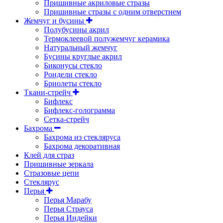
Пришивные акриловые стразы
Пришивные стразы с одним отверстием
Жемчуг и бусины
Полубусины акрил
Термоклеевой полужемчуг керамика
Натуральный жемчуг
Бусины круглые акрил
Биконусы стекло
Рондели стекло
Бриолеты стекло
Ткани-стрейч
Бифлекс
Бифлекс-голограмма
Сетка-стрейч
Бахрома
Бахрома из стекляруса
Бахрома декоративная
Клей для страз
Пришивные зеркала
Cтразовые цепи
Стеклярус
Перья
Перья Марабу
Перья Страуса
Перья Индейки