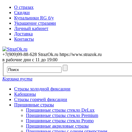
О стразах
Скидки
Купальники RG б/у
Украшение стразами
Личный кабинет
Доставка
Контакты
+7(909)99-88-628
StrazOk.ru
https://www.strazok.ru
в рабочие дни с 11 до 19:00
Корзина пуста
Стразы холодной фиксации
Кабошоны
Стразы горячей фиксации
Пришивные стразы
Пришивные стразы стекло DeLux
Пришивные стразы стекло Premium
Пришивные стразы стекло Promo
Пришивные акриловые стразы
Пришивные стразы с одним отверстием