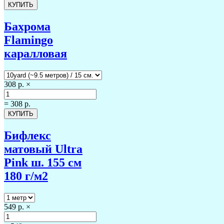
Бахрома
Flamingo
каралловая
308 р.
×
=
308 р.
Бифлекс
матовый Ultra
Pink ш. 155 см
180 г/м2
549 р.
×