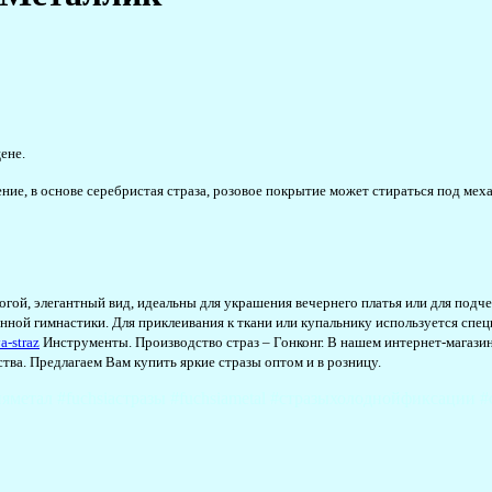
ене.
ление, в основе серебристая страза, розовое покрытие может стираться под ме
ой, элегантный вид, идеальны для украшения вечернего платья или для подче
ой гимнастики. Для приклеивания к ткани или купальнику используется специа
a-straz
Инструменты. Производство страз – Гонконг. В нашем интернет-магазине
ва. Предлагаем Вам купить яркие стразы оптом и в розницу.
метал #fuchsiaстразы #fuchsiametal #стразыхолоднойфиксации #