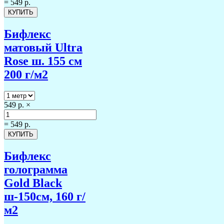
=
549 р.
Бифлекс
матовый Ultra
Rose ш. 155 см
200 г/м2
549 р.
×
=
549 р.
Бифлекс
голограмма
Gold Black
ш-150см, 160 г/
м2