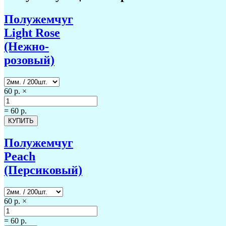
Полужемчуг
Light Rose
(Нежно-
розовый)
60 р.
×
=
60 р.
Полужемчуг
Peach
(Персиковый)
60 р.
×
=
60 р.