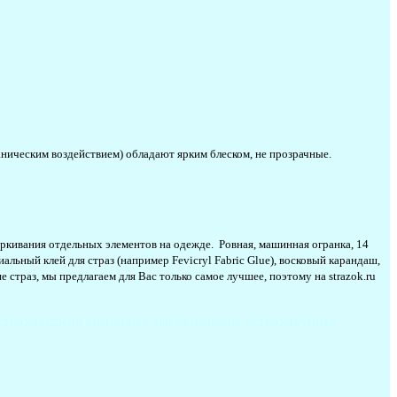
ханическим воздействием) обладают ярким блеском, не прозрачные.
ркивания отдельных элементов на одежде. Ровная, машинная огранка, 14
льный клей для страз (например Fevicryl Fabric Glue), восковый карандаш,
 страз, мы предлагаем для Вас только самое лучшее, поэтому на strazok.ru
стразыдешево #интернет-магазинstrazok #стразыкупить