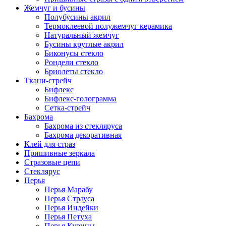
Жемчуг и бусины
Полубусины акрил
Термоклеевой полужемчуг керамика
Натуральный жемчуг
Бусины круглые акрил
Биконусы стекло
Рондели стекло
Бриолеты стекло
Ткани-стрейч
Бифлекс
Бифлекс-голограмма
Сетка-стрейч
Бахрома
Бахрома из стекляруса
Бахрома декоративная
Клей для страз
Пришивные зеркала
Cтразовые цепи
Стеклярус
Перья
Перья Марабу
Перья Страуса
Перья Индейки
Перья Петуха
Перья Курицы