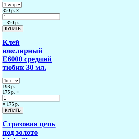
350 р.
×
=
350 р.
Клей
ювелирный
Е6000 средний
тюбик 30 мл.
193 р.
175 р.
×
=
175 р.
Стразовая цепь
под золото