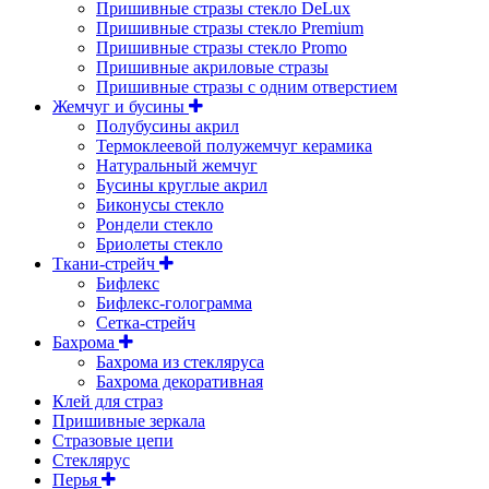
Пришивные стразы стекло DeLux
Пришивные стразы стекло Premium
Пришивные стразы стекло Promo
Пришивные акриловые стразы
Пришивные стразы с одним отверстием
Жемчуг и бусины
Полубусины акрил
Термоклеевой полужемчуг керамика
Натуральный жемчуг
Бусины круглые акрил
Биконусы стекло
Рондели стекло
Бриолеты стекло
Ткани-стрейч
Бифлекс
Бифлекс-голограмма
Сетка-стрейч
Бахрома
Бахрома из стекляруса
Бахрома декоративная
Клей для страз
Пришивные зеркала
Cтразовые цепи
Стеклярус
Перья