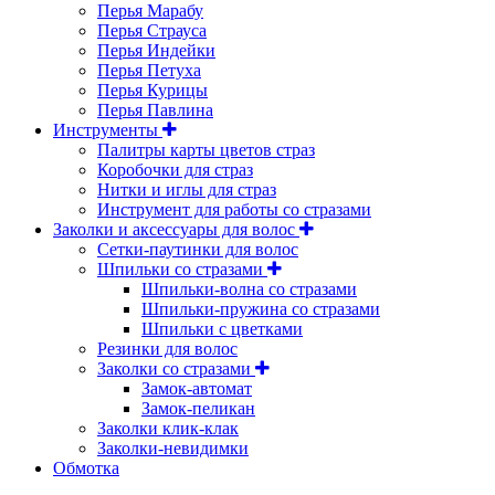
Перья Марабу
Перья Страуса
Перья Индейки
Перья Петуха
Перья Курицы
Перья Павлина
Инструменты
Палитры карты цветов страз
Коробочки для страз
Нитки и иглы для страз
Инструмент для работы со стразами
Заколки и аксессуары для волос
Сетки-паутинки для волос
Шпильки со стразами
Шпильки-волна со стразами
Шпильки-пружина со стразами
Шпильки с цветками
Резинки для волос
Заколки со стразами
Замок-автомат
Замок-пеликан
Заколки клик-клак
Заколки-невидимки
Обмотка