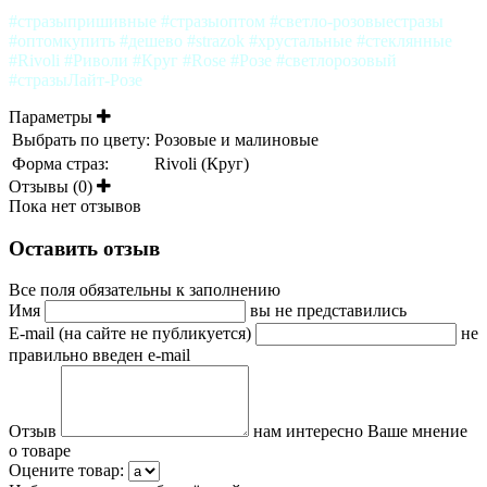
#стразыпришивные #стразыоптом #светло-розовыестразы
#оптомкупить #дешево #strazok #хрустальные #стеклянные
#Rivoli #Риволи #Круг #Rose #Розе #светлорозовый
#стразыЛайт-Розе
Параметры
Выбрать по цвету:
Розовые и малиновые
Форма страз:
Rivoli (Круг)
Отзывы (0)
Пока нет отзывов
Оставить отзыв
Все поля обязательны к заполнению
Имя
вы не представились
E-mail (на сайте не публикуется)
не
правильно введен e-mail
Отзыв
нам интересно Ваше мнение
о товаре
Оцените товар: