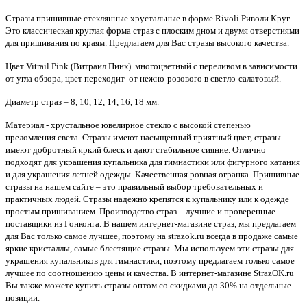
Стразы пришивные стеклянные хрустальные в форме Rivoli Риволи Круг.
Это классическая круглая форма страз с плоским дном и двумя отверстиями
для пришивания по краям. Предлагаем для Вас стразы высокого качества.
Цвет Vitrail Pink (Витраил Пинк) многоцветный с переливом в зависимости
от угла обзора, цвет переходит от нежно-розового в светло-салатовый.
Диаметр страз – 8, 10, 12, 14, 16, 18 мм.
Материал - хрустальное ювелирное стекло с высокой степенью
преломления света. Стразы имеют насыщенный приятный цвет, стразы
имеют добротный яркий блеск и дают стабильное сияние. Отлично
подходят для украшения купальника для гимнастики или фигурного катания
и для украшения летней одежды. Качественная ровная огранка. Пришивные
стразы на нашем сайте – это правильный выбор требовательных и
практичных людей. Стразы надежно крепятся к купальнику или к одежде
простым пришиванием. Производство страз – лучшие и проверенные
поставщики из Гонконга. В нашем интернет-магазине страз, мы предлагаем
для Вас только самое лучшее, поэтому на strazok.ru всегда в продаже самые
яркие кристаллы, самые блестящие стразы. Мы используем эти стразы для
украшения купальников для гимнастики, поэтому предлагаем только самое
лучшее по соотношению цены и качества
.
В интернет-магазине StrazOK.ru
Вы также можете купить стразы оптом со скидками до 30% на отдельные
позиции.