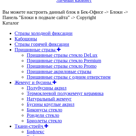
Личный кабинет
Вы можете настроить данный блок в Бек-Офисе -> Блоки ->
Панель "Блоки в подвале сайта" -> Copyright
Каталог
Стразы холодной фиксации
Кабошоны
Стразы горячей фиксации
Пришивные стразы
Пришивные стразы стекло DeLux
Пришивные стразы стекло Premium
Пришивные стразы стекло Promo
Пришивные акриловые стразы
Пришивные стразы с одним отверстием
Жемчуг и бусины
Полубусины акрил
Термоклеевой полужемчуг керамика
Натуральный жемчуг
Бусины круглые акрил
Биконусы стекло
Рондели стекло
Бриолеты стекло
Ткани-стрейч
Бифлекс