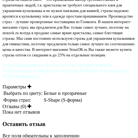
практичных людей, т.к. кристаллы не требуют специального клея для
украшения купальника и не нужен паяльник для камней, стразы надежно
крепятся к купальнику или к одежде простым пришиванием. Производство
страз – лучшие проверенные поставщики из Гонконга. В нашем интернет-
магазине страз, мы предлагаем для Вас только самое лучшее, поэтому на
strazok.ru всегда в продаже самые яркие кристаллы, самые блестящие
стразы. Мы сами постоянно используем стразы для украшения купальников
для гимнастики, поэтому предлагаем только самое лучшее по соотношению
цены и качества
. В интернет-магазине StrazOK.ru Вы также можете купить
стразы оптом со скидками и до 25% на отдельные позиции.
#стразыпришивные #купитьоптом #дешево #strazok
#хрустальные #стеклянные #SShape #СШэйп #прозрачный
#Crystal #Кристал
Параметры
Выбрать по цвету:
Белые и прозрачные
Форма страз:
S-Shape (S-форма)
Отзывы (0)
Пока нет отзывов
Оставить отзыв
Все поля обязательны к заполнению