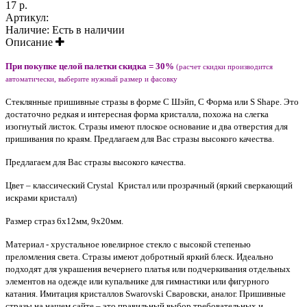
17 р.
Артикул:
Наличие:
Есть в наличии
Описание
При покупке целой палетки скидка = 30%
(расчет скидки производится
автоматически, выберите нужный размер и фасовку
Стеклянные пришивные стразы в форме С Шэйп, С Форма или S Shape. Это
достаточно редкая и интересная форма кристалла, похожа на слегка
изогнутый листок. Стразы имеют плоское основание и два отверстия для
пришивания по краям. Предлагаем для Вас стразы высокого качества.
Предлагаем для Вас стразы высокого качества.
Цвет – классический Crystal Кристал или прозрачный (яркий сверкающий
искрами кристалл)
Размер страз 6х12мм, 9х20мм.
Материал - хрустальное ювелирное стекло с высокой степенью
преломления света. Стразы имеют добротный яркий блеск. Идеально
подходят для украшения вечернего платья или подчеркивания отдельных
элементов на одежде или купальнике для гимнастики или фигурного
катания. Имитация кристаллов Swarovski Сваровски, аналог. Пришивные
стразы на нашем сайте – это правильный выбор требовательных и