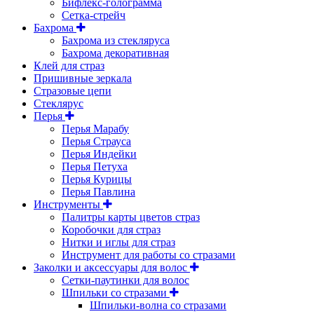
Бифлекс-голограмма
Сетка-стрейч
Бахрома
Бахрома из стекляруса
Бахрома декоративная
Клей для страз
Пришивные зеркала
Cтразовые цепи
Стеклярус
Перья
Перья Марабу
Перья Страуса
Перья Индейки
Перья Петуха
Перья Курицы
Перья Павлина
Инструменты
Палитры карты цветов страз
Коробочки для страз
Нитки и иглы для страз
Инструмент для работы со стразами
Заколки и аксессуары для волос
Сетки-паутинки для волос
Шпильки со стразами
Шпильки-волна со стразами