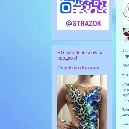
Цвет
RG Купальники б/у на
в др
продажу!
Раз
Перейти в Каталог
Мат
Стр
чег
глу
поп
Приш
одеж
В на