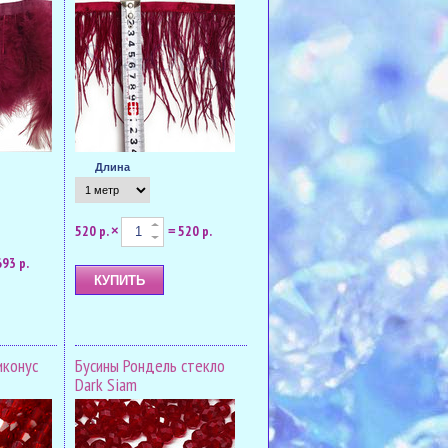
Длина
520 р.
520 р.
×
=
693 р.
иконус
Бусины Рондель стекло
Dark Siam