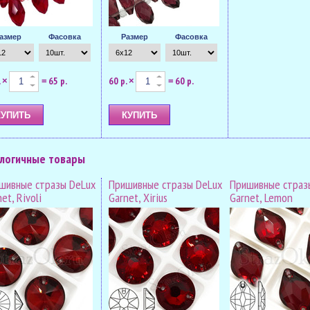
азмер
Фасовка
Размер
Фасовка
.
65 р.
60 р.
60 р.
×
=
×
=
логичные товары
шивные стразы DeLux
Пришивные стразы DeLux
Пришивные страз
et, Rivoli
Garnet, Xirius
Garnet, Lemon