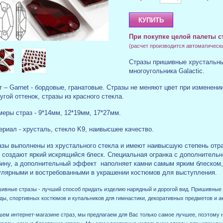
При покупке целой палеты с
(расчет производится автоматическ
Стразы пришивные хрустальны
многоугольника Galactic.
 – Garnet - бордовые, гранатовые. Стразы не меняют цвет при изменени
угой оттенок, стразы из красного стекла.
меры страз - 9*14мм, 12*19мм, 17*27мм.
ериал - хрусталь, стекло K9, наивысшее качество.
азы выполнены из хрустального стекла и имеют наивысшую степень отра
о создают яркий искрящийся блеск. Специальная огранка с дополнитель
бину, а дополнительный эффект наполняет камни самым ярким блеском,
улярными и востребованными в украшении костюмов для выступления.
ивные стразы - лучший способ придать изделию нарядный и дорогой вид. Пришивные
ды, спортивных костюмов и купальников для гимнастики, декоративных предметов и ак
шем интернет-магазине страз, мы предлагаем для Вас только самое лучшее, поэтому н