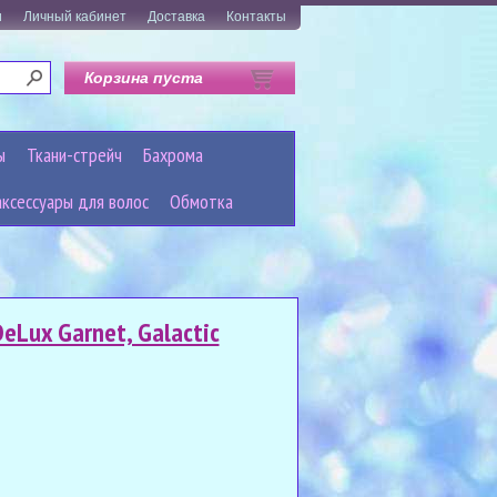
и
Личный кабинет
Доставка
Контакты
Корзина пуста
ы
Ткани-стрейч
Бахрома
аксессуары для волос
Обмотка
Lux Garnet, Galactic