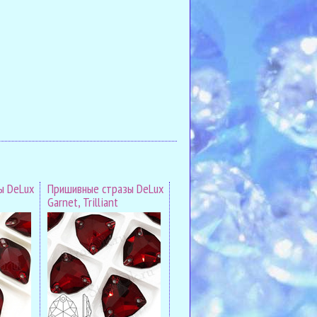
ы DeLux
Пришивные стразы DeLux
Garnet, Trilliant