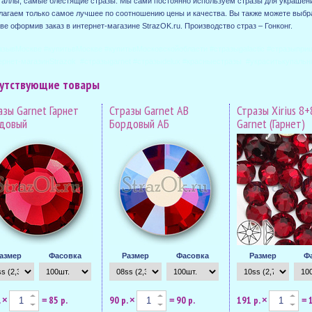
таллы, самые блестящие стразы. Мы сами постоянно используем стразы для украшени
лагаем только самое лучшее по соотношению цены и качества. Вы также можете выбра
ве оформив заказ в интернет-магазине StrazOK.ru. Производство страз – Гонконг.
азывМоскве #купитьвМоскве #купитьвМосковскойобласти #стразыgalactic #стразыпри
ернет-магазинStrazok #стразыgarnet #стразыdelux #красныестразы #украситькупальн
утствующие товары
азы Garnet Гарнет
Стразы Garnet AB
Стразы Xirius 8+
довый
Бордовый АБ
Garnet (Гарнет)
азмер
Фасовка
Размер
Фасовка
Размер
Ф
.
85 р.
90 р.
90 р.
191 р.
×
=
×
=
×
=