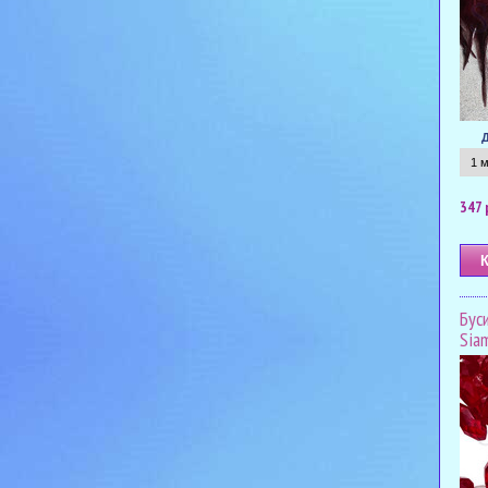
347 
Бус
Sia