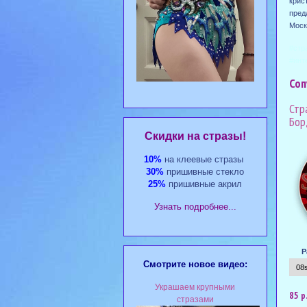
крис
пред
Моск
#стр
#инт
Соп
Стр
Бор
Cкидки на стразы!
10%
на клеевые стразы
30%
пришивные стекло
25%
пришивные акрил
Узнать подробнее...
Р
Смотрите новое видео:
Украшаем крупными
85 р
стразами