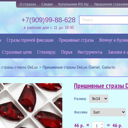
О стразах
Скидки
Купальники RG б/у
Украшение стразам
+7(909)99-88-628
в рабочие дни с 11 до 19:00
ы
Стразы горячей фиксации
Пришивные стразы
Жемчуг и бусин
Cтразовые цепи
Стеклярус
Перья
Инструменты
Заколки и 
 стразы стекло DeLux
>
Пришивные стразы DeLux Garnet, Galactic
Пришивные стразы De
Размер
Фасовка
46 р.
46 р.
×
=