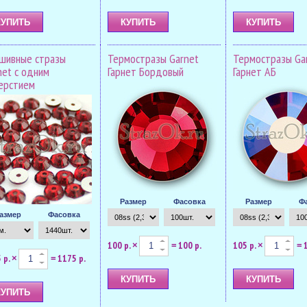
шивные стразы
Термостразы Garnet
Термостразы Ga
net с одним
Гарнет Бордовый
Гарнет АБ
ерстием
Размер
Фасовка
Размер
Ф
азмер
Фасовка
100 р.
100 р.
105 р.
×
=
×
=
 р.
1175 р.
×
=