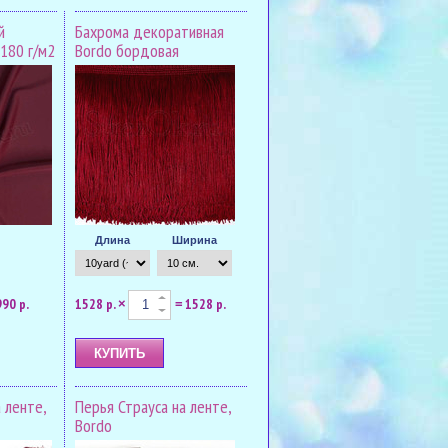
й
Бахрома декоративная
 180 г/м2
Bordo бордовая
Длина
Ширина
990 р.
1528 р.
1528 р.
×
=
 ленте,
Перья Страуса на ленте,
Bordo