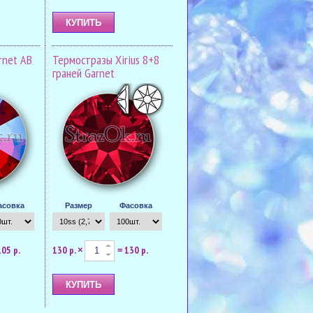
rnet AB
Термостразы Xirius 8+8
граней Garnet
асовка
Размер
Фасовка
105 р.
130 р.
130 р.
×
=