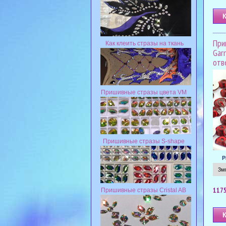
При
Как клеить стразы на ткань
Gar
отв
Пришивные стразы цвета VM
Пришивные стразы S-shape
Р
1175
Пришивные стразы Cristal AB