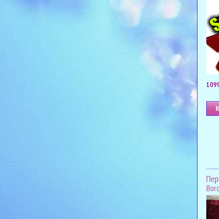
1099
Пер
Bor