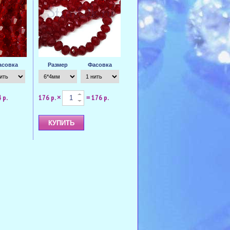
асовка
Размер
Фасовка
 р.
176 р.
176 р.
×
=