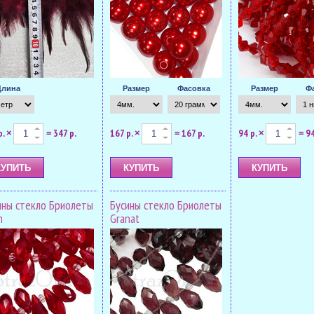
Длина
Размер
Фасовка
Размер
Ф
р.
347 р.
167 р.
167 р.
94 р.
94
×
=
×
=
×
=
ины стекло Бриолеты
Бусины стекло Бриолеты
m
Granat