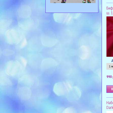
Биф
ш. 1
990 
Наб
Dark