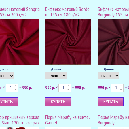
лекс матовый Sangria
Бифлекс матовый Bordo
Бифлекс матовы
55 см 200 г/м2
ш. 155 см 180 г/м2
Burgundy 155 см
Длина
Длина
Длина
р.
990 р.
990 р.
990 р.
990 р.
×
=
×
=
×
=
ор пришивных зеркал
Перья Марабу на ленте,
Перья Марабу на
 Siam 120шт. все раз.
Garnet
Burgundy