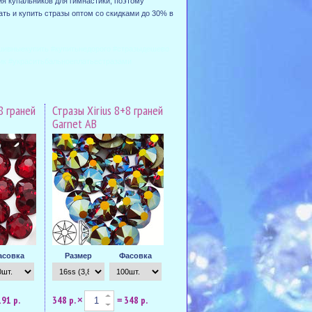
я купальников для гимнастики, поэтому
ть и купить стразы оптом со скидками до 30% в
шивныекупить #купитьнедорого #стразыдешево
ик #украситьбальноеплатьестразами
8 граней
Стразы Xirius 8+8 граней
Garnet AB
асовка
Размер
Фасовка
191 р.
348 р.
348 р.
×
=