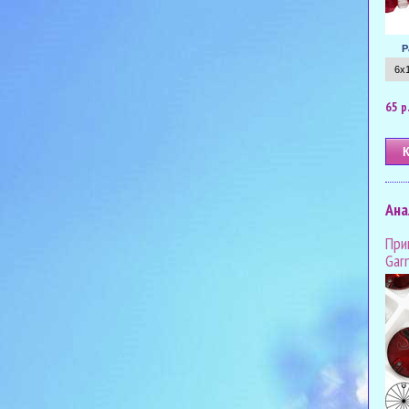
Р
65 р
Ана
При
Garn