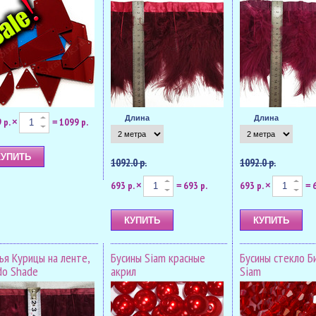
Длина
Длина
 р.
1099 р.
×
=
1092.0 р.
1092.0 р.
693 р.
693 р.
693 р.
×
=
×
=
ья Курицы на ленте,
Бусины Siam красные
Бусины стекло Б
do Shade
акрил
Siam